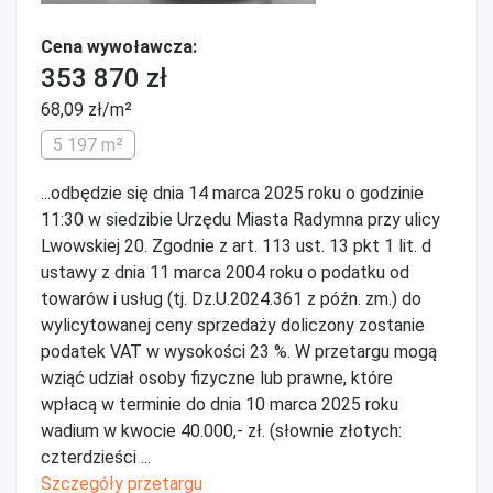
Cena wywoławcza:
353 870 zł
68,09 zł/m²
5 197 m²
...odbędzie się dnia 14 marca 2025 roku o godzinie
11:30 w siedzibie Urzędu Miasta Radymna przy ulicy
Lwowskiej 20. Zgodnie z art. 113 ust. 13 pkt 1 lit. d
ustawy z dnia 11 marca 2004 roku o podatku od
towarów i usług (tj. Dz.U.2024.361 z późn. zm.) do
wylicytowanej ceny sprzedaży doliczony zostanie
podatek VAT w wysokości 23 %. W przetargu mogą
wziąć udział osoby fizyczne lub prawne, które
wpłacą w terminie do dnia 10 marca 2025 roku
wadium w kwocie 40.000,- zł. (słownie złotych:
czterdzieści ...
Szczegóły przetargu