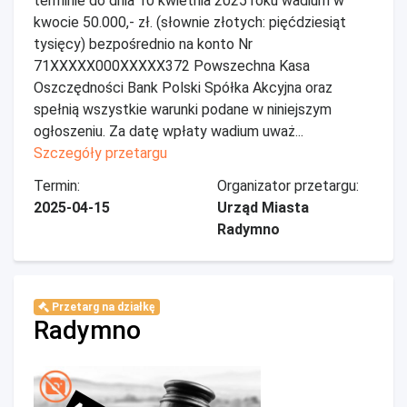
terminie do dnia 10 kwietnia 2025 roku wadium w
kwocie 50.000,- zł. (słownie złotych: pięćdziesiąt
tysięcy) bezpośrednio na konto Nr
71XXXXX000XXXXX372 Powszechna Kasa
Oszczędności Bank Polski Spółka Akcyjna oraz
spełnią wszystkie warunki podane w niniejszym
ogłoszeniu. Za datę wpłaty wadium uważ...
Szczegóły przetargu
Termin:
Organizator przetargu:
2025-04-15
Urząd Miasta
Radymno
Przetarg na działkę
Radymno