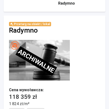
Radymno
Przetarg na obiekt / lokal
Radymno
ARCHIWALNE
Cena wywoławcza:
118 359 zł
1 824 zł/m²