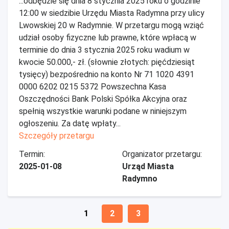
...odbędzie się dnia 8 stycznia 2025 roku o godzinie
12:00 w siedzibie Urzędu Miasta Radymna przy ulicy
Lwowskiej 20 w Radymnie. W przetargu mogą wziąć
udział osoby fizyczne lub prawne, które wpłacą w
terminie do dnia 3 stycznia 2025 roku wadium w
kwocie 50.000,- zł. (słownie złotych: pięćdziesiąt
tysięcy) bezpośrednio na konto Nr 71 1020 4391
0000 6202 0215 5372 Powszechna Kasa
Oszczędności Bank Polski Spółka Akcyjna oraz
spełnią wszystkie warunki podane w niniejszym
ogłoszeniu. Za datę wpłaty...
Szczegóły przetargu
Termin:
Organizator przetargu:
2025-01-08
Urząd Miasta
Radymno
1
2
3