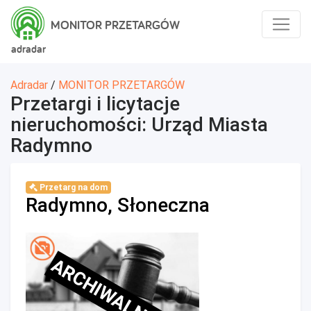
MONITOR PRZETARGÓW
adradar
Adradar
/
MONITOR PRZETARGÓW
Przetargi i licytacje
nieruchomości: Urząd Miasta
Radymno
Przetarg na dom
Radymno, Słoneczna
ARCHIWALNE