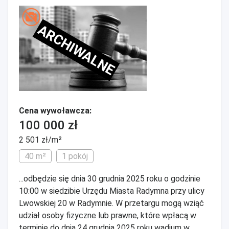
ARCHIWALNE
Cena wywoławcza:
100 000 zł
2 501 zł/m²
40 m²
1 pokój
...odbędzie się dnia 30 grudnia 2025 roku o godzinie
10:00 w siedzibie Urzędu Miasta Radymna przy ulicy
Lwowskiej 20 w Radymnie. W przetargu mogą wziąć
udział osoby fizyczne lub prawne, które wpłacą w
terminie do dnia 24 grudnia 2025 roku wadium w