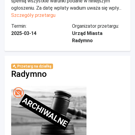
spełnią wszystkie warunki podane w niniejszym
ogłoszeniu. Za datę wpłaty wadium uważa się wpły...
Szczegóły przetargu
Termin:
Organizator przetargu:
2025-03-14
Urząd Miasta
Radymno
Przetarg na działkę
Radymno
ARCHIWALNE