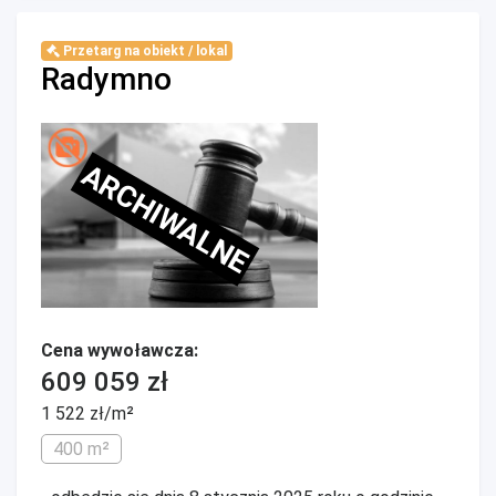
Przetarg na obiekt / lokal
Radymno
ARCHIWALNE
Cena wywoławcza:
609 059 zł
1 522 zł/m²
400 m²