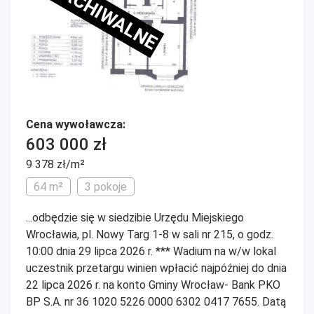
ARCHIWALNE
Cena wywoławcza:
603 000 zł
9 378 zł/m²
64 m²
3 pokoje
...odbędzie się w siedzibie Urzędu Miejskiego
Wrocławia, pl. Nowy Targ 1-8 w sali nr 215, o godz.
10:00 dnia 29 lipca 2026 r. *** Wadium na w/w lokal
uczestnik przetargu winien wpłacić najpóźniej do dnia
22 lipca 2026 r. na konto Gminy Wrocław- Bank PKO
BP S.A. nr 36 1020 5226 0000 6302 0417 7655. Datą