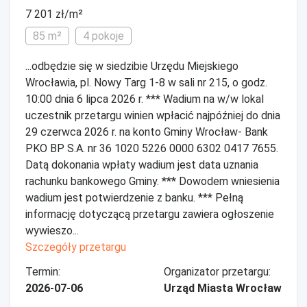
7 201 zł/m²
85 m²
4 pokoje
...odbędzie się w siedzibie Urzędu Miejskiego
Wrocławia, pl. Nowy Targ 1-8 w sali nr 215, o godz.
10:00 dnia 6 lipca 2026 r. *** Wadium na w/w lokal
uczestnik przetargu winien wpłacić najpóźniej do dnia
29 czerwca 2026 r. na konto Gminy Wrocław- Bank
PKO BP S.A. nr 36 1020 5226 0000 6302 0417 7655.
Datą dokonania wpłaty wadium jest data uznania
rachunku bankowego Gminy. *** Dowodem wniesienia
wadium jest potwierdzenie z banku. *** Pełną
informację dotyczącą przetargu zawiera ogłoszenie
wywieszo...
Szczegóły przetargu
Termin:
Organizator przetargu:
2026-07-06
Urząd Miasta Wrocław