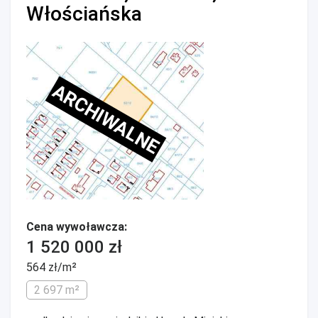
Włościańska
ARCHIWALNE
Cena wywoławcza:
1 520 000 zł
564 zł/m²
2 697 m²