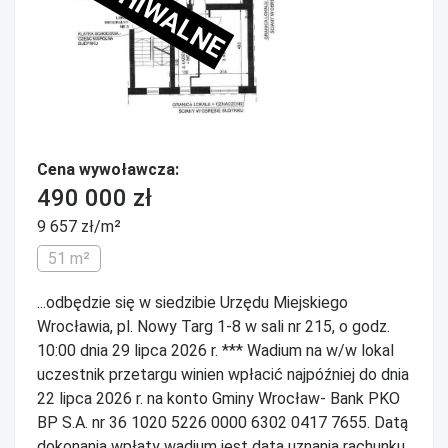
ARCHIWALNE
Cena wywoławcza:
490 000 zł
9 657 zł/m²
51 m²
...odbędzie się w siedzibie Urzędu Miejskiego
Wrocławia, pl. Nowy Targ 1-8 w sali nr 215, o godz.
10:00 dnia 29 lipca 2026 r. *** Wadium na w/w lokal
uczestnik przetargu winien wpłacić najpóźniej do dnia
22 lipca 2026 r. na konto Gminy Wrocław- Bank PKO
BP S.A. nr 36 1020 5226 0000 6302 0417 7655. Datą
dokonania wpłaty wadium jest data uznania rachunku