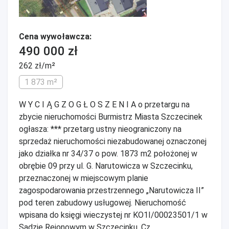
Cena wywoławcza:
490 000 zł
262 zł/m²
1 873 m²
W Y C I Ą G Z O G Ł O S Z E N I A o przetargu na
zbycie nieruchomości Burmistrz Miasta Szczecinek
ogłasza: *** przetarg ustny nieograniczony na
sprzedaż nieruchomości niezabudowanej oznaczonej
jako działka nr 34/37 o pow. 1873 m2 położonej w
obrębie 09 przy ul. G. Narutowicza w Szczecinku,
przeznaczonej w miejscowym planie
zagospodarowania przestrzennego „Narutowicza II”
pod teren zabudowy usługowej. Nieruchomość
wpisana do księgi wieczystej nr KO1I/00023501/1 w
Sądzie Rejonowym w Szczecinku. Cz...