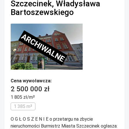
Szczecinek, Władysława
Bartoszewskiego
ARCHIWALNE
Cena wywoławcza:
2 500 000 zł
1 805 zł/m²
1 385 m²
O G Ł O S Z E N I E o przetargu na zbycie
nieruchomości Burmistrz Miasta Szczecinek ogłasza: