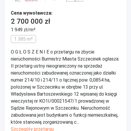
Cena wywoławcza:
2 700 000 zł
1 949 zł/m²
1 385 m²
O G Ł O S Z E N I E o przetargu na zbycie
nieruchomości Burmistrz Miasta Szczecinek ogłasza:
II przetarg ustny nieograniczony na sprzedaż
nieruchomości zabudowanej oznaczonej jako działki
numer 214/10 i 214/11 o łącznej pow. 0,0854 ha,
położonej w Szczecinku w obrębie 13 przy ul.
Władysława Bartoszewskiego 12 wpisanej do księgi
wieczystej nr KO1I/00021547/1 prowadzonej w
Sądzie Rejonowym w Szczecinku. Nieruchomość
zabudowana jest budynkami o funkcji niemieszkalnej,
które stanowią zorganizowaną c...
Szczegóły przetargu