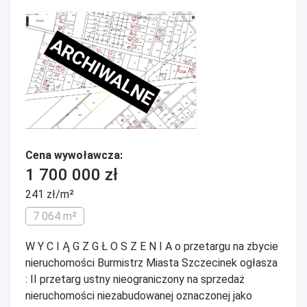
ARCHIWALNE
Cena wywoławcza:
1 700 000 zł
241 zł/m²
7 064 m²
W Y C I Ą G Z G Ł O S Z E N I A o przetargu na zbycie
nieruchomości Burmistrz Miasta Szczecinek ogłasza
: II przetarg ustny nieograniczony na sprzedaż
nieruchomości niezabudowanej oznaczonej jako