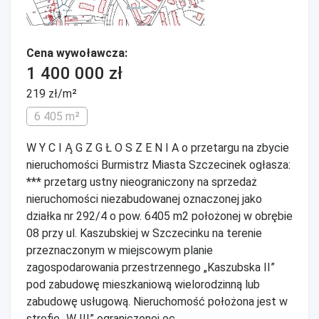
Cena wywoławcza:
1 400 000 zł
219 zł/m²
6 405 m²
W Y C I Ą G Z G Ł O S Z E N I A o przetargu na zbycie
nieruchomości Burmistrz Miasta Szczecinek ogłasza:
*** przetarg ustny nieograniczony na sprzedaż
nieruchomości niezabudowanej oznaczonej jako
działka nr 292/4 o pow. 6405 m2 położonej w obrębie
08 przy ul. Kaszubskiej w Szczecinku na terenie
przeznaczonym w miejscowym planie
zagospodarowania przestrzennego „Kaszubska II”
pod zabudowę mieszkaniową wielorodzinną lub
zabudowę usługową. Nieruchomość położona jest w
strefie „W III” ograniczonej oc...