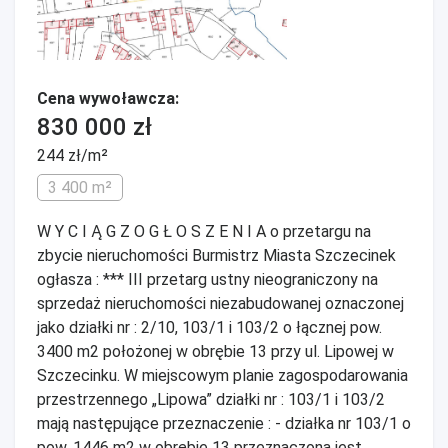
Cena wywoławcza:
830 000 zł
244 zł/m²
3 400 m²
W Y C I Ą G Z O G Ł O S Z E N I A o przetargu na
zbycie nieruchomości Burmistrz Miasta Szczecinek
ogłasza : *** III przetarg ustny nieograniczony na
sprzedaż nieruchomości niezabudowanej oznaczonej
jako działki nr : 2/10, 103/1 i 103/2 o łącznej pow.
3400 m2 położonej w obrębie 13 przy ul. Lipowej w
Szczecinku. W miejscowym planie zagospodarowania
przestrzennego „Lipowa” działki nr : 103/1 i 103/2
mają następujące przeznaczenie : - działka nr 103/1 o
pow. 1446 m2 w obrębie 13 przeznaczona jest ...