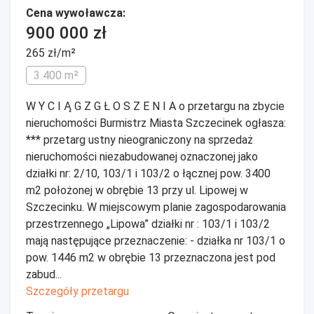
Cena wywoławcza:
900 000 zł
265 zł/m²
3 400 m²
W Y C I Ą G Z G Ł O S Z E N I A o przetargu na zbycie
nieruchomości Burmistrz Miasta Szczecinek ogłasza:
*** przetarg ustny nieograniczony na sprzedaż
nieruchomości niezabudowanej oznaczonej jako
działki nr: 2/10, 103/1 i 103/2 o łącznej pow. 3400
m2 położonej w obrębie 13 przy ul. Lipowej w
Szczecinku. W miejscowym planie zagospodarowania
przestrzennego „Lipowa” działki nr : 103/1 i 103/2
mają następujące przeznaczenie: - działka nr 103/1 o
pow. 1446 m2 w obrębie 13 przeznaczona jest pod
zabud...
Szczegóły przetargu