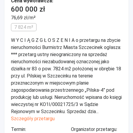
Cena wywoławcza:
600 000 zł
76,69 zł/m²
7 824 m²
W Y C I Ą G Z G Ł O S Z E N I A o przetargu na zbycie
nieruchomości Burmistrz Miasta Szczecinek ogłasza:
*** przetarg ustny nieograniczony na sprzedaż
nieruchomości niezabudowanej oznaczonej jako
działka nr 83 o pow. 7824 m2 położonej w obrębie 18
przy ul. Pilskiej w Szczecinku na terenie
przeznaczonym w miejscowym planie
zagospodarowania przestrzennego „Pilska-4” pod
produkcję lub usługi. Nieruchomość wpisana do księgi
wieczystej nr KO1I/00021725/3 w Sądzie
Rejonowym w Szczecinku. Sprzedaż dzia...
Szczegóły przetargu
Termin:
Organizator przetargu: