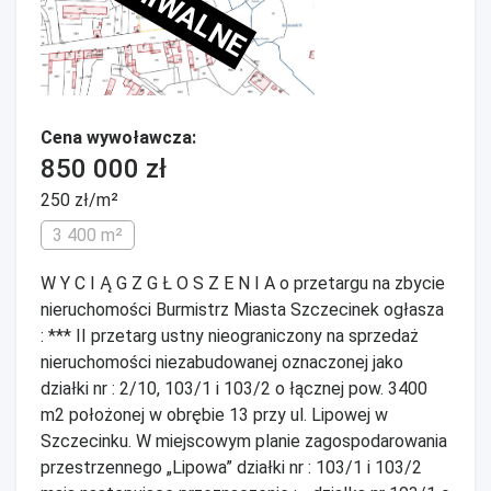
ARCHIWALNE
Cena wywoławcza:
850 000 zł
250 zł/m²
3 400 m²
W Y C I Ą G Z G Ł O S Z E N I A o przetargu na zbycie
nieruchomości Burmistrz Miasta Szczecinek ogłasza
: *** II przetarg ustny nieograniczony na sprzedaż
nieruchomości niezabudowanej oznaczonej jako
działki nr : 2/10, 103/1 i 103/2 o łącznej pow. 3400
m2 położonej w obrębie 13 przy ul. Lipowej w
Szczecinku. W miejscowym planie zagospodarowania
przestrzennego „Lipowa” działki nr : 103/1 i 103/2