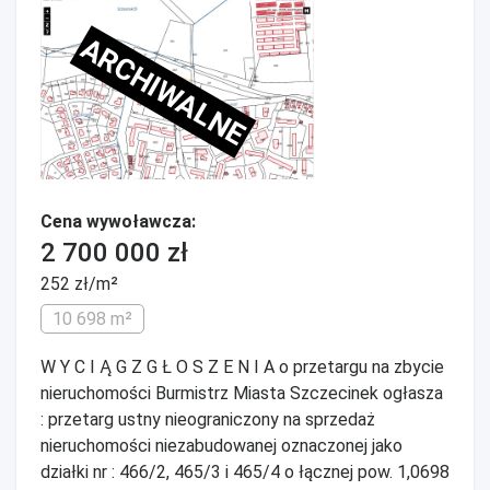
ARCHIWALNE
Cena wywoławcza:
2 700 000 zł
252 zł/m²
10 698 m²
W Y C I Ą G Z G Ł O S Z E N I A o przetargu na zbycie
nieruchomości Burmistrz Miasta Szczecinek ogłasza
: przetarg ustny nieograniczony na sprzedaż
nieruchomości niezabudowanej oznaczonej jako
działki nr : 466/2, 465/3 i 465/4 o łącznej pow. 1,0698