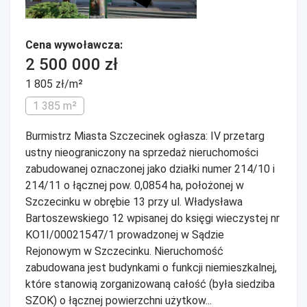
Cena wywoławcza:
2 500 000 zł
1 805 zł/m²
1 385 m²
Burmistrz Miasta Szczecinek ogłasza: IV przetarg
ustny nieograniczony na sprzedaż nieruchomości
zabudowanej oznaczonej jako działki numer 214/10 i
214/11 o łącznej pow. 0,0854 ha, położonej w
Szczecinku w obrębie 13 przy ul. Władysława
Bartoszewskiego 12 wpisanej do księgi wieczystej nr
KO1I/00021547/1 prowadzonej w Sądzie
Rejonowym w Szczecinku. Nieruchomość
zabudowana jest budynkami o funkcji niemieszkalnej,
które stanowią zorganizowaną całość (była siedziba
SZOK) o łącznej powierzchni użytkow...