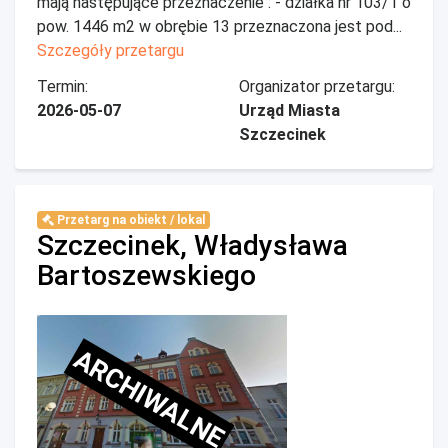
mają następujące przeznaczenie : - działka nr 103/1 o
pow. 1446 m2 w obrębie 13 przeznaczona jest pod...
Szczegóły przetargu
Termin:
Organizator przetargu:
2026-05-07
Urząd Miasta
Szczecinek
Przetarg na obiekt / lokal
Szczecinek, Władysława
Bartoszewskiego
ARCHIWALNE