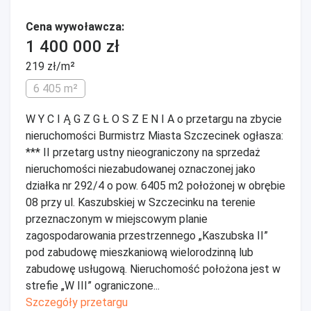
Cena wywoławcza:
1 400 000 zł
219 zł/m²
6 405 m²
W Y C I Ą G Z G Ł O S Z E N I A o przetargu na zbycie
nieruchomości Burmistrz Miasta Szczecinek ogłasza:
*** II przetarg ustny nieograniczony na sprzedaż
nieruchomości niezabudowanej oznaczonej jako
działka nr 292/4 o pow. 6405 m2 położonej w obrębie
08 przy ul. Kaszubskiej w Szczecinku na terenie
przeznaczonym w miejscowym planie
zagospodarowania przestrzennego „Kaszubska II”
pod zabudowę mieszkaniową wielorodzinną lub
zabudowę usługową. Nieruchomość położona jest w
strefie „W III” ograniczone...
Szczegóły przetargu