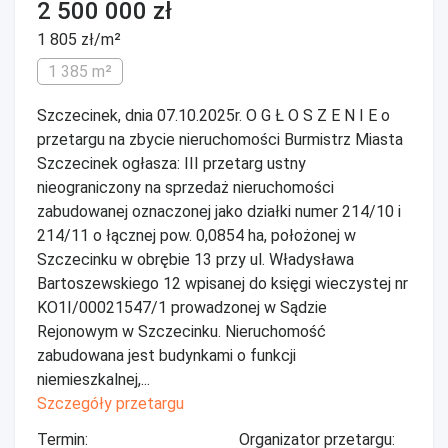
2 500 000 zł
1 805 zł/m²
1 385 m²
Szczecinek, dnia 07.10.2025r. O G Ł O S Z E N I E o
przetargu na zbycie nieruchomości Burmistrz Miasta
Szczecinek ogłasza: III przetarg ustny
nieograniczony na sprzedaż nieruchomości
zabudowanej oznaczonej jako działki numer 214/10 i
214/11 o łącznej pow. 0,0854 ha, położonej w
Szczecinku w obrębie 13 przy ul. Władysława
Bartoszewskiego 12 wpisanej do księgi wieczystej nr
KO1I/00021547/1 prowadzonej w Sądzie
Rejonowym w Szczecinku. Nieruchomość
zabudowana jest budynkami o funkcji
niemieszkalnej,...
Szczegóły przetargu
Termin:
Organizator przetargu: