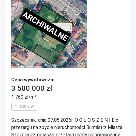
ARCHIWALNE
Cena wywoławcza:
3 500 000 zł
1 760 zł/m²
1 988 m²
Szczecinek, dnia 07.05.2026r. O G Ł O S Z E N I E o
przetargu na zbycie nieruchomości Burmistrz Miasta
Szczecinek ogłasza: przetarg ustny nieograniczony