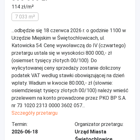
114 zł/m²
7 033 m²
...odbędzie się 18 czerwca 2026 r. o godzinie 1100 w
Urzędzie Miejskim w Świętochłowicach, ul.
Katowicka 54. Cenę wywoławczą do IV (czwartego)
przetargu ustala się w wysokości 800 000,- zł
(osiemset tysięcy złotych 00/100). Do
wylicytowanej ceny sprzedaży zostanie doliczony
podatek VAT według stawki obowiązującej na dzień
wpłaty. Wadium w kwocie 80.000,- zł (słownie:
osiemdziesiąt tysięcy złotych 00/100) należy wnieść
przelewem na konto prowadzone przez PKO BP S.A.
nr 73 1020 2313 0000 3602 057...
Szczegóły przetargu
Termin:
Organizator przetargu:
2026-06-18
Urząd Miasta
Świętochłowice