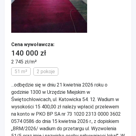
Cena wywoławcza:
140 000 zł
2 745 zł/m²
51 m²
2 pokoje
...odbędzie się w dniu 21 kwietnia 2026 roku o
godzinie 1300 w Urzędzie Miejskim w
Świętochłowicach, ul. Katowicka 54. 12. Wadium w
wysokości 15 400,00 zł należy wpłacić przelewem
na konto w PKO BP SA nr 73 1020 2313 0000 3602
0574 0586 do dnia 15 kwietnia 2026 r., z dopiskiem
„BRM/2026/ wadium do przetargu ul. Wyzwolenia
51/5 oraz imię i nazwisko osoby nabywającej lokal". W