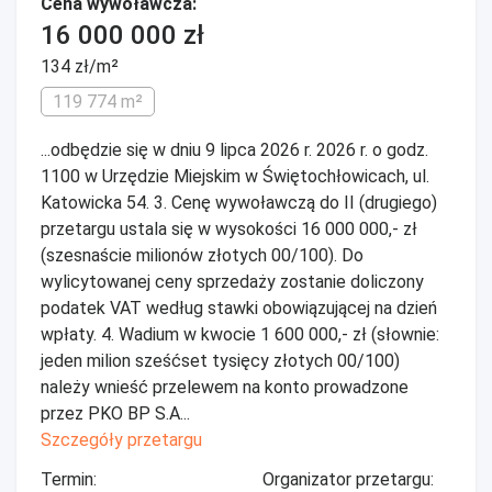
Cena wywoławcza:
16 000 000 zł
134 zł/m²
119 774 m²
...odbędzie się w dniu 9 lipca 2026 r. 2026 r. o godz.
1100 w Urzędzie Miejskim w Świętochłowicach, ul.
Katowicka 54. 3. Cenę wywoławczą do II (drugiego)
przetargu ustala się w wysokości 16 000 000,- zł
(szesnaście milionów złotych 00/100). Do
wylicytowanej ceny sprzedaży zostanie doliczony
podatek VAT według stawki obowiązującej na dzień
wpłaty. 4. Wadium w kwocie 1 600 000,- zł (słownie:
jeden milion sześćset tysięcy złotych 00/100)
należy wnieść przelewem na konto prowadzone
przez PKO BP S.A...
Szczegóły przetargu
Termin:
Organizator przetargu: