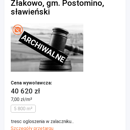
Złakowo, gm. Postomino,
sławieński
ARCHIWALNE
Cena wywoławcza:
40 620 zł
7,00 zł/m²
5 800 m²
tresc ogloszenia w zalaczniku...
Szczegóły przetargu