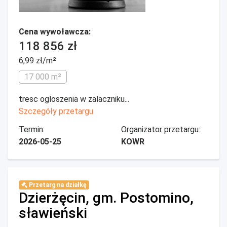
Cena wywoławcza:
118 856 zł
6,99 zł/m²
17 000 m²
tresc ogloszenia w zalaczniku...
Szczegóły przetargu
Termin:
Organizator przetargu:
2026-05-25
KOWR
Przetarg na działkę
Dzierżęcin, gm. Postomino,
sławieński