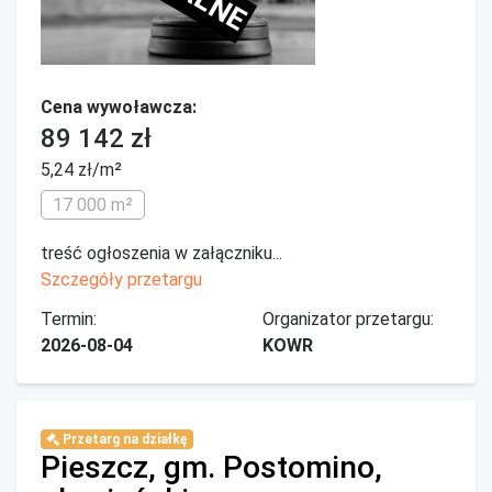
Cena wywoławcza:
89 142 zł
5,24 zł/m²
17 000 m²
treść ogłoszenia w załączniku...
Szczegóły przetargu
Termin:
Organizator przetargu:
2026-08-04
KOWR
Przetarg na działkę
Pieszcz, gm. Postomino,