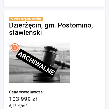
Przetarg na działkę
Dzierżęcin, gm. Postomino,
sławieński
ARCHIWALNE
Cena wywoławcza:
103 999 zł
6,12 zł/m²