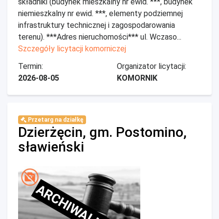
składniki (budynek mieszkalny nr ewid. ***, budynek
niemieszkalny nr ewid. ***, elementy podziemnej
infrastruktury technicznej i zagospodarowania
terenu). ***Adres nieruchomości*** ul. Wczaso...
Szczegóły licytacji komorniczej
Termin:
Organizator licytacji:
2026-08-05
KOMORNIK
Przetarg na działkę
Dzierżęcin, gm. Postomino,
sławieński
ARCHIWALNE