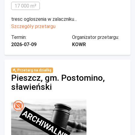
17 000 m²
tresc ogloszenia w zalaczniku...
Szczegóły przetargu
Termin:
Organizator przetargu:
2026-07-09
KOWR
Przetarg na działkę
Pieszcz, gm. Postomino,
sławieński
ARCHIWALNE