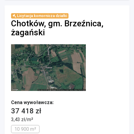
Licytacja komornicza działki
Chotków, gm. Brzeźnica,
żagański
Cena wywoławcza:
37 418 zł
3,43 zł/m²
10 900 m²