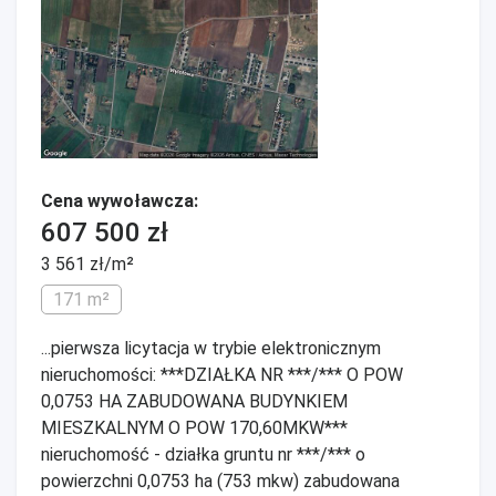
Cena wywoławcza:
607 500 zł
3 561 zł/m²
171 m²
...pierwsza licytacja w trybie elektronicznym
nieruchomości: ***DZIAŁKA NR ***/*** O POW
0,0753 HA ZABUDOWANA BUDYNKIEM
MIESZKALNYM O POW 170,60MKW***
nieruchomość - działka gruntu nr ***/*** o
powierzchni 0,0753 ha (753 mkw) zabudowana