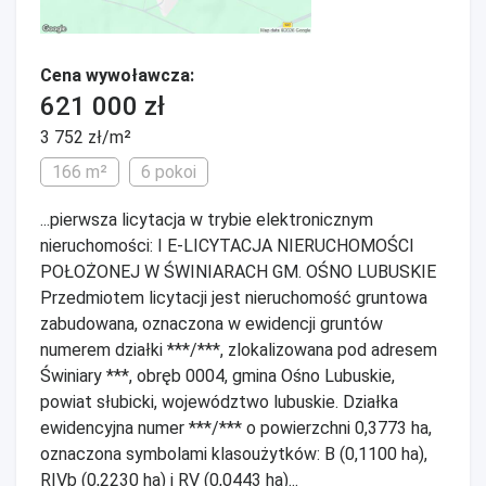
Cena wywoławcza:
621 000 zł
3 752 zł/m²
166 m²
6 pokoi
...pierwsza licytacja w trybie elektronicznym
nieruchomości: I E-LICYTACJA NIERUCHOMOŚCI
POŁOŻONEJ W ŚWINIARACH GM. OŚNO LUBUSKIE
Przedmiotem licytacji jest nieruchomość gruntowa
zabudowana, oznaczona w ewidencji gruntów
numerem działki ***/***, zlokalizowana pod adresem
Świniary ***, obręb 0004, gmina Ośno Lubuskie,
powiat słubicki, województwo lubuskie. Działka
ewidencyjna numer ***/*** o powierzchni 0,3773 ha,
oznaczona symbolami klasoużytków: B (0,1100 ha),
RIVb (0,2230 ha) i RV (0,0443 ha)...