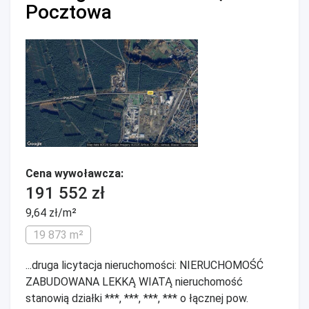
Pocztowa
Cena wywoławcza:
191 552 zł
9,64 zł/m²
19 873 m²
...druga licytacja nieruchomości: NIERUCHOMOŚĆ
ZABUDOWANA LEKKĄ WIATĄ nieruchomość
stanowią działki ***, ***, ***, *** o łącznej pow.