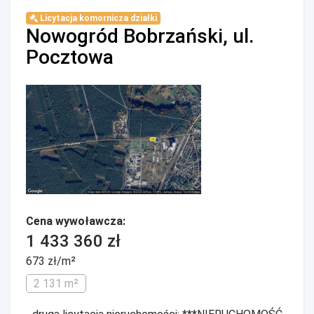
Licytacja komornicza działki
Nowogród Bobrzański, ul.
Pocztowa
Cena wywoławcza:
1 433 360 zł
673 zł/m²
2 131 m²