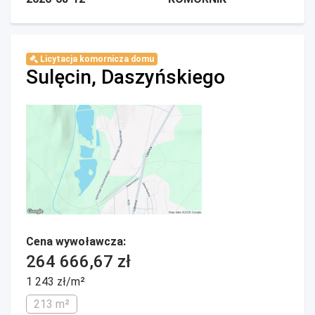
Licytacja komornicza domu
Sulęcin, Daszyńskiego
Cena wywoławcza:
264 666,67 zł
1 243 zł/m²
213 m²