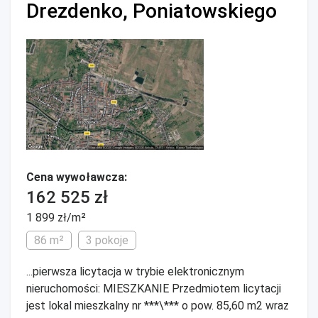
Drezdenko, Poniatowskiego
Cena wywoławcza:
162 525 zł
1 899 zł/m²
86 m²
3 pokoje
...pierwsza licytacja w trybie elektronicznym
nieruchomości: MIESZKANIE Przedmiotem licytacji
jest lokal mieszkalny nr ***\*** o pow. 85,60 m2 wraz