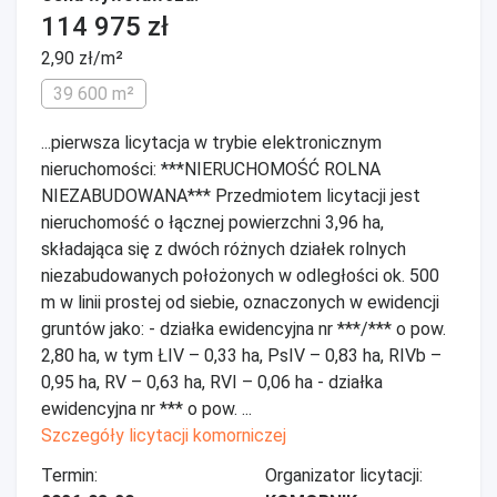
114 975 zł
2,90 zł/m²
39 600 m²
...pierwsza licytacja w trybie elektronicznym
nieruchomości: ***NIERUCHOMOŚĆ ROLNA
NIEZABUDOWANA*** Przedmiotem licytacji jest
nieruchomość o łącznej powierzchni 3,96 ha,
składająca się z dwóch różnych działek rolnych
niezabudowanych położonych w odległości ok. 500
m w linii prostej od siebie, oznaczonych w ewidencji
gruntów jako: - działka ewidencyjna nr ***/*** o pow.
2,80 ha, w tym ŁIV – 0,33 ha, PsIV – 0,83 ha, RIVb –
0,95 ha, RV – 0,63 ha, RVI – 0,06 ha - działka
ewidencyjna nr *** o pow. ...
Szczegóły licytacji komorniczej
Termin:
Organizator licytacji: