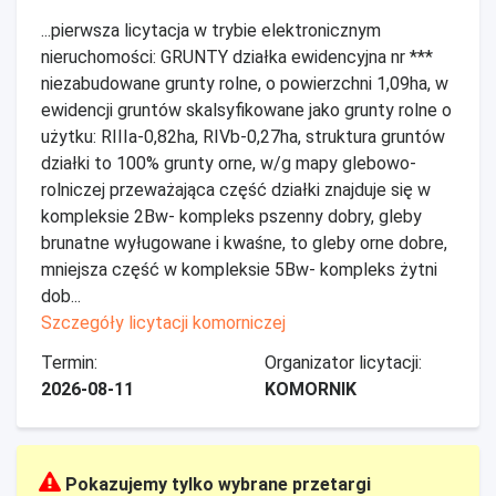
...pierwsza licytacja w trybie elektronicznym
nieruchomości: GRUNTY działka ewidencyjna nr ***
niezabudowane grunty rolne, o powierzchni 1,09ha, w
ewidencji gruntów skalsyfikowane jako grunty rolne o
użytku: RIIIa-0,82ha, RIVb-0,27ha, struktura gruntów
działki to 100% grunty orne, w/g mapy glebowo-
rolniczej przeważająca część działki znajduje się w
kompleksie 2Bw- kompleks pszenny dobry, gleby
brunatne wyługowane i kwaśne, to gleby orne dobre,
mniejsza część w kompleksie 5Bw- kompleks żytni
dob...
Szczegóły licytacji komorniczej
Termin:
Organizator licytacji:
2026-08-11
KOMORNIK
Pokazujemy tylko wybrane przetargi