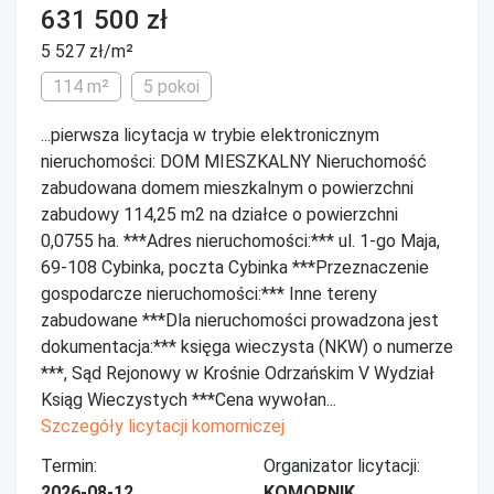
631 500 zł
5 527 zł/m²
114 m²
5 pokoi
...pierwsza licytacja w trybie elektronicznym
nieruchomości: DOM MIESZKALNY Nieruchomość
zabudowana domem mieszkalnym o powierzchni
zabudowy 114,25 m2 na działce o powierzchni
0,0755 ha. ***Adres nieruchomości:*** ul. 1-go Maja,
69-108 Cybinka, poczta Cybinka ***Przeznaczenie
gospodarcze nieruchomości:*** Inne tereny
zabudowane ***Dla nieruchomości prowadzona jest
dokumentacja:*** księga wieczysta (NKW) o numerze
***, Sąd Rejonowy w Krośnie Odrzańskim V Wydział
Ksiąg Wieczystych ***Cena wywołan...
Szczegóły licytacji komorniczej
Termin:
Organizator licytacji:
2026-08-12
KOMORNIK