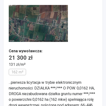
Cena wywoławcza:
21 300 zł
131 zł/m²
162 m²
...pierwsza licytacja w trybie elektronicznym
nieruchomości: DZIAŁKA ***/*** O POW. 0,0162 HA,
DROGA niezabudowana działka gruntu numer ***/***
o powierzchni 0,0162 ha (162 mkw) spełniająca rolę
drogi wewnętrznej, położona pod adresem: 66-446