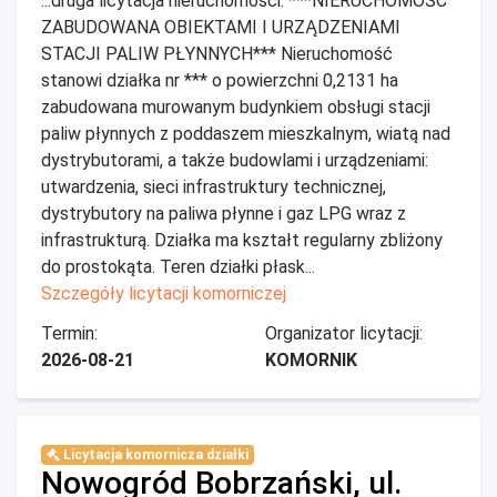
...druga licytacja nieruchomości: ***NIERUCHOMOŚĆ
ZABUDOWANA OBIEKTAMI I URZĄDZENIAMI
STACJI PALIW PŁYNNYCH*** Nieruchomość
stanowi działka nr *** o powierzchni 0,2131 ha
zabudowana murowanym budynkiem obsługi stacji
paliw płynnych z poddaszem mieszkalnym, wiatą nad
dystrybutorami, a także budowlami i urządzeniami:
utwardzenia, sieci infrastruktury technicznej,
dystrybutory na paliwa płynne i gaz LPG wraz z
infrastrukturą. Działka ma kształt regularny zbliżony
do prostokąta. Teren działki płask...
Szczegóły licytacji komorniczej
Termin:
Organizator licytacji:
2026-08-21
KOMORNIK
Licytacja komornicza działki
Nowogród Bobrzański, ul.