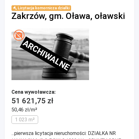
Licytacja komornicza działki
Zakrzów, gm. Oława, oławski
ARCHIWALNE
Cena wywoławcza:
51 621,75 zł
50,46 zł/m²
1 023 m²
...pierwsza licytacja nieruchomości: DZIAŁKA NR