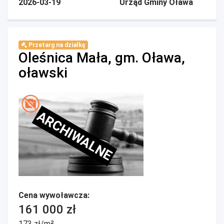
2026-03-19
Urząd Gminy Oława
Przetarg na działkę
Oleśnica Mała, gm. Oława,
oławski
ARCHIWALNE
Cena wywoławcza:
161 000 zł
173 zł/m²