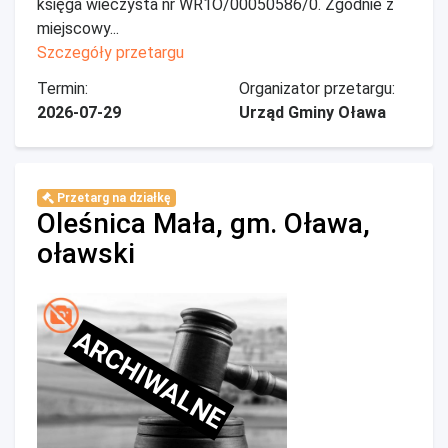
księga wieczysta nr WR1O/00050586/0. Zgodnie z
miejscowy...
Szczegóły przetargu
Termin:
Organizator przetargu:
2026-07-29
Urząd Gminy Oława
Przetarg na działkę
Oleśnica Mała, gm. Oława,
oławski
ARCHIWALNE