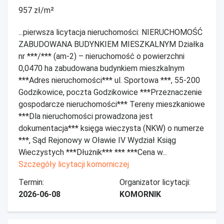
957 zł/m²
...pierwsza licytacja nieruchomości: NIERUCHOMOŚĆ
ZABUDOWANA BUDYNKIEM MIESZKALNYM Działka
nr ***/*** (am-2) – nieruchomość o powierzchni
0,0470 ha zabudowana budynkiem mieszkalnym
***Adres nieruchomości*** ul. Sportowa ***, 55-200
Godzikowice, poczta Godzikowice ***Przeznaczenie
gospodarcze nieruchomości*** Tereny mieszkaniowe
***Dla nieruchomości prowadzona jest
dokumentacja*** księga wieczysta (NKW) o numerze
***, Sąd Rejonowy w Oławie IV Wydział Ksiąg
Wieczystych ***Dłużnik*** *** ***Cena w...
Szczegóły licytacji komorniczej
Termin:
Organizator licytacji:
2026-06-08
KOMORNIK