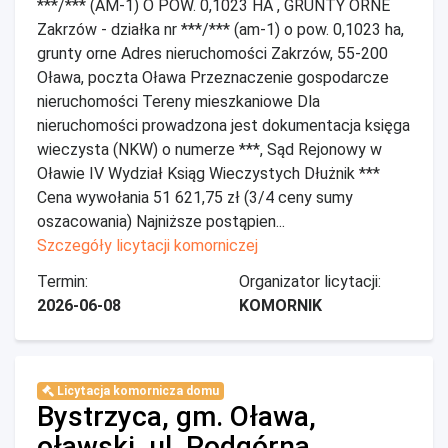
***/*** (AM-1) O POW. 0,1023 HA , GRUNTY ORNE
Zakrzów - działka nr ***/*** (am-1) o pow. 0,1023 ha,
grunty orne Adres nieruchomości Zakrzów, 55-200
Oława, poczta Oława Przeznaczenie gospodarcze
nieruchomości Tereny mieszkaniowe Dla
nieruchomości prowadzona jest dokumentacja księga
wieczysta (NKW) o numerze ***, Sąd Rejonowy w
Oławie IV Wydział Ksiąg Wieczystych Dłużnik ***
Cena wywołania 51 621,75 zł (3/4 ceny sumy
oszacowania) Najniższe postąpien...
Szczegóły licytacji komorniczej
Termin:
Organizator licytacji:
2026-06-08
KOMORNIK
Licytacja komornicza domu
Bystrzyca, gm. Oława,
oławski, ul. Podgórna