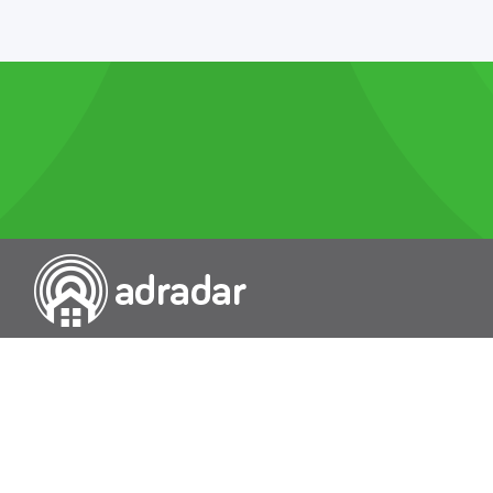
Przeszukiwarka portali nieruchomości
Wykazy
Rokowania
Baza wiedzy
O nas
Kontakt
Wydawcą Dziennika Monitor Przetargów, wpisanego do Rejestru
Dzienników i Czasopism pod nr 21274, jest Uniradar sp. z o.o. z