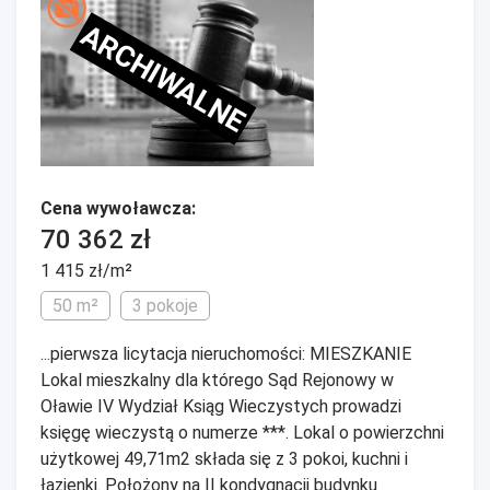
ARCHIWALNE
Cena wywoławcza:
70 362 zł
1 415 zł/m²
50 m²
3 pokoje
...pierwsza licytacja nieruchomości: MIESZKANIE
Lokal mieszkalny dla którego Sąd Rejonowy w
Oławie IV Wydział Ksiąg Wieczystych prowadzi
księgę wieczystą o numerze ***. Lokal o powierzchni
użytkowej 49,71m2 składa się z 3 pokoi, kuchni i
łazienki. Położony na II kondygnacji budynku