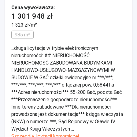
Cena wywoławcza:
1 301 948 zł
1 323 zł/m²
985 m²
...druga licytacja w trybie elektronicznym
nieruchomości: ## NIERUCHOMOŚĆ
NIERUCHOMOŚĆ ZABUDOWANA BUDYMKAMI
HANDLOWO-USŁUGOWO-MAZGAZYNOWYMI W
BUDOWIE W GAĆ działki ewidencyjne nr ***/***,
***/***, ***/***, ***/*** o łącznej pow. 0,5844 ha
***Adres nieruchomości*** 55-200 Gać, poczta Gać
***Przeznaczenie gospodarcze nieruchomości***
Inne tereny zabudowane ***Dla nieruchomości
prowadzona jest dokumentacja*** księga wieczysta
(NKW) o numerze ***, Sąd Rejonowy w Oławie IV
Wydział Ksiąg Wieczystych ...
Szczegóły licytacji komorniczej