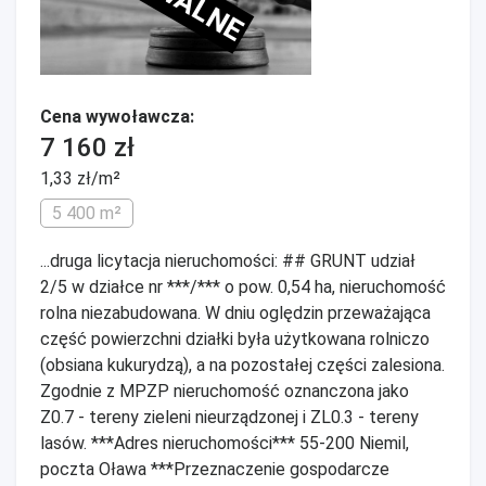
Cena wywoławcza:
7 160 zł
1,33 zł/m²
5 400 m²
...druga licytacja nieruchomości: ## GRUNT udział
2/5 w działce nr ***/*** o pow. 0,54 ha, nieruchomość
rolna niezabudowana. W dniu oględzin przeważająca
część powierzchni działki była użytkowana rolniczo
(obsiana kukurydzą), a na pozostałej części zalesiona.
Zgodnie z MPZP nieruchomość oznanczona jako
Z0.7 - tereny zieleni nieurządzonej i ZL0.3 - tereny
lasów. ***Adres nieruchomości*** 55-200 Niemil,
poczta Oława ***Przeznaczenie gospodarcze