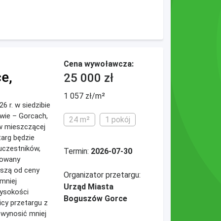
Cena wywoławcza:
e,
25 000 zł
1 057 zł/m²
26 r. w siedzibie
wie – Gorcach,
24 m²
1 pokój
ów mieszczącej
targ będzie
uczestników,
Termin:
2026-07-30
ikowany
ższą od ceny
Organizator przetargu:
mniej
Urząd Miasta
wysokości
Boguszów Gorce
icy przetargu z
 wynosić mniej