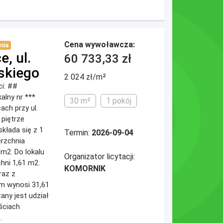
Cena wywoławcza:
nia
, ul.
60 733,33 zł
skiego
2 024 zł/m²
ci: ##
lny nr ***
30 m²
1 pokój
ch przy ul.
 piętrze
kłada się z 1
Termin:
2026-09-04
erzchnia
 m2. Do lokalu
Organizator licytacji:
hni 1,61 m2.
KOMORNIK
raz z
m wynosi 31,61
any jest udział
ściach
.