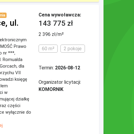
Cena wywoławcza:
nia
, ul.
143 775 zł
2 396 zł/m²
elektronicznym
HOMOŚĆ Prawo
60 m²
2 pokoje
 nr ***,
l. Romualda
Gorcach, dla
Termin:
2026-08-12
rzychu VII
owadzi księgę
Organizator licytacji:
ałem
KOMORNIK
ci w
mującej działkę
raz części
ące wyłącznie do
ej