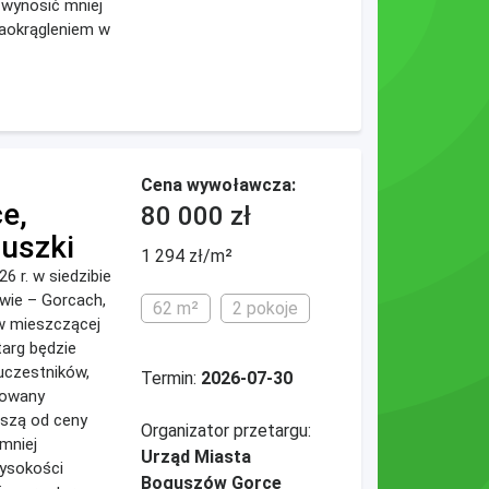
 wynosić mniej
zaokrągleniem w
Cena wywoławcza:
e,
80 000 zł
uszki
1 294 zł/m²
26 r. w siedzibie
wie – Gorcach,
62 m²
2 pokoje
ów mieszczącej
targ będzie
uczestników,
Termin:
2026-07-30
ikowany
ższą od ceny
Organizator przetargu:
mniej
Urząd Miasta
wysokości
Boguszów Gorce