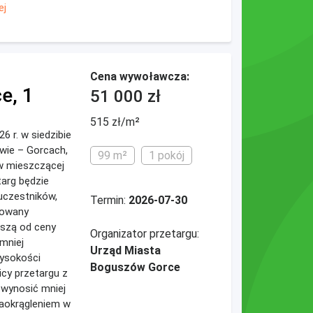
ej
Cena wywoławcza:
e, 1
51 000 zł
515 zł/m²
26 r. w siedzibie
wie – Gorcach,
99 m²
1 pokój
ów mieszczącej
targ będzie
uczestników,
Termin:
2026-07-30
ikowany
ższą od ceny
Organizator przetargu:
mniej
Urząd Miasta
wysokości
Boguszów Gorce
icy przetargu z
 wynosić mniej
zaokrągleniem w