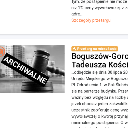
tym, że postąpienie nie może
niż 1% ceny wywoławczej, z 
górę...
Szczegóły przetargu
Przetarg na mieszkanie
Boguszów-Gorc
ARCHIWALNE
Tadeusza Kości
...odbędzie się dnia 30 lipca 20
Urzędu Miejskiego w Boguszo
Pl. Odrodzenia 1, w Sali Ślub
się na parterze budynku. Prze
ważny bez względu na liczbę 
jeżeli chociaż jeden zakwalif
uczestnik zaoferuje cenę wy
wywoławczej o kwotę przynaj
minimalnego postąpienia. O 