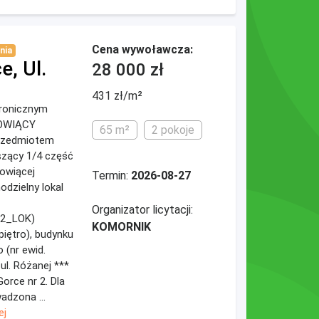
Cena wywoławcza:
nia
, Ul.
28 000 zł
431 zł/m²
ktronicznym
NOWIĄCY
65 m²
2 pokoje
zedmiotem
noszący 1/4 część
owiącej
Termin:
2026-08-27
dzielny lokal
Organizator licytacji:
12_LOK)
KOMORNIK
piętro), budynku
 (nr ewid.
ul. Różanej ***
orce nr 2. Dla
adzona ...
ej