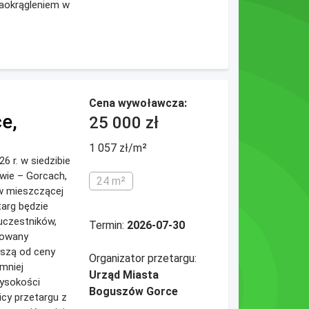
zaokrągleniem w
Cena wywoławcza:
e,
25 000 zł
1 057 zł/m²
26 r. w siedzibie
wie – Gorcach,
24 m²
ów mieszczącej
targ będzie
uczestników,
Termin:
2026-07-30
ikowany
ższą od ceny
Organizator przetargu:
mniej
Urząd Miasta
wysokości
Boguszów Gorce
icy przetargu z