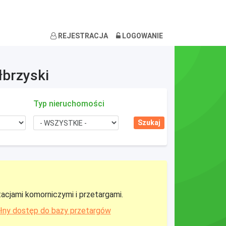
REJESTRACJA
LOGOWANIE
łbrzyski
Typ nieruchomości
tacjami komorniczymi i przetargami.
łny dostęp do bazy przetargów