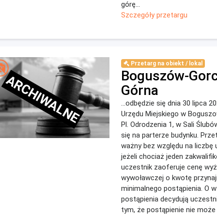
górę...
Szczegóły przetargu
Przetarg na obiekt / lokal
Boguszów-Gorc
ARCHIWALNE
Górna
...odbędzie się dnia 30 lipca 20
Urzędu Miejskiego w Boguszo
Pl. Odrodzenia 1, w Sali Ślub
się na parterze budynku. Prze
ważny bez względu na liczbę 
jeżeli chociaż jeden zakwalif
uczestnik zaoferuje cenę wy
wywoławczej o kwotę przynaj
minimalnego postąpienia. O 
postąpienia decydują uczestn
tym, że postąpienie nie może