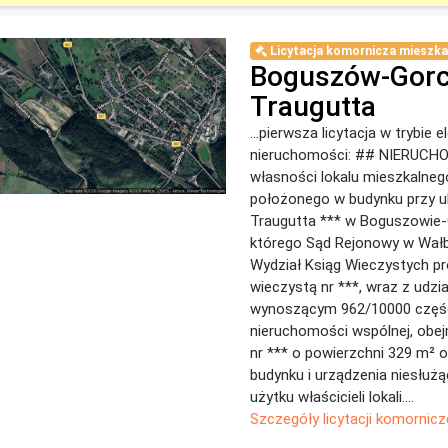
Licytacja komornicza mieszka
Boguszów-Gorce
Traugutta
...pierwsza licytacja w trybie 
nieruchomości: ## NIERUC
własności lokalu mieszkalnego
położonego w budynku przy u
Traugutta *** w Boguszowie-
którego Sąd Rejonowy w Wałb
Wydział Ksiąg Wieczystych pr
wieczystą nr ***, wraz z udzi
wynoszącym 962/10000 częś
nieruchomości wspólnej, obej
nr *** o powierzchni 329 m² o
budynku i urządzenia niesłuż
użytku właścicieli lokali....
Szczegóły licytacji komornicz