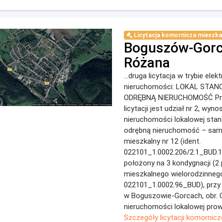
Licytacja komornicza mieszka
Boguszów-Gorce
Różana
...druga licytacja w trybie ele
nieruchomości: LOKAL STA
ODRĘBNĄ NIERUCHOMOŚĆ Pr
licytacji jest udział nr 2, wy
nieruchomości lokalowej stan
odrębną nieruchomość – samo
mieszkalny nr 12 (ident.
022101_1.0002.206/2.1_BUD.
położony na 3 kondygnacji (2 
mieszkalnego wielorodzinnego
022101_1.0002.96_BUD), przy 
w Boguszowie-Gorcach, obr. G
nieruchomości lokalowej prow
Szczegóły licytacji komornicz