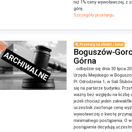
niż 1% ceny wywoławczej, z 
górę...
Szczegóły przetargu
Przetarg na obiekt / lokal
Boguszów-Gorc
ARCHIWALNE
Górna
...odbędzie się dnia 30 lipca 20
Urzędu Miejskiego w Boguszo
Pl. Odrodzenia 1, w Sali Ślub
się na parterze budynku. Prze
ważny bez względu na liczbę 
jeżeli chociaż jeden zakwalif
uczestnik zaoferuje cenę wy
wywoławczej o kwotę przynaj
minimalnego postąpienia. O 
postąpienia decydują uczestn