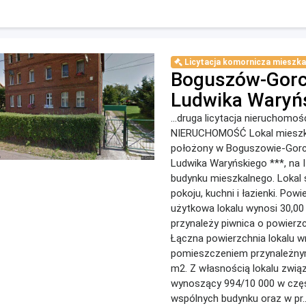
Licytacja komornicza mieszka
Boguszów-Gorce
Ludwika Waryń
...druga licytacja nieruchomoś
NIERUCHOMOŚĆ Lokal mieszka
położony w Boguszowie-Gorca
Ludwika Waryńskiego ***, na I
budynku mieszkalnego. Lokal s
pokoju, kuchni i łazienki. Powi
użytkowa lokalu wynosi 30,00
przynależy piwnica o powierzc
Łączna powierzchnia lokalu w
pomieszczeniem przynależny
m2. Z własnością lokalu związ
wynoszący 994/10 000 w czę
wspólnych budynku oraz w pr..