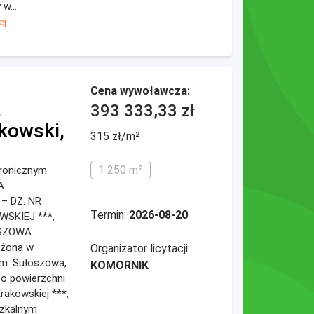
w...
ej
Cena wywoławcza:
.
393 333,33 zł
kowski,
315 zł/m²
1 250 m²
ktronicznym
A
 DZ. NR
Termin:
2026-08-20
WSKIEJ ***,
OSZOWA
ożona w
Organizator licytacji:
gm. Sułoszowa,
KOMORNIK
* o powierzchni
Krakowskiej ***,
zkalnym