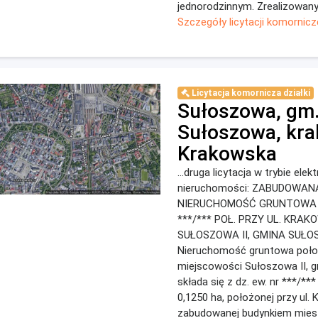
jednorodzinnym. Zrealizowany 
Szczegóły licytacji komornicz
Licytacja komornicza działki
Sułoszowa, gm
Sułoszowa, kra
Krakowska
...druga licytacja w trybie ele
nieruchomości: ZABUDOWAN
NIERUCHOMOŚĆ GRUNTOWA –
***/*** POŁ. PRZY UL. KRAKO
SUŁOSZOWA II, GMINA SUŁ
Nieruchomość gruntowa poł
miejscowości Sułoszowa II, 
składa się z dz. ew. nr ***/**
0,1250 ha, położonej przy ul. 
zabudowanej budynkiem mies