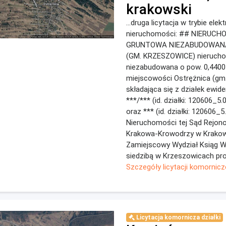
krakowski
...druga licytacja w trybie ele
nieruchomości: ## NIERUC
GRUNTOWA NIEZABUDOWAN
(GM. KRZESZOWICE) nieruch
niezabudowana o pow. 0,4400
miejscowości Ostrężnica (gm.
składająca się z działek ewid
***/*** (id. działki: 120606_5.
oraz *** (id. działki: 120606_5
Nieruchomości tej Sąd Rejon
Krakowa-Krowodrzy w Krakow
Zamiejscowy Wydział Ksiąg W
siedzibą w Krzeszowicach pro.
Szczegóły licytacji komornicz
Licytacja komornicza działki