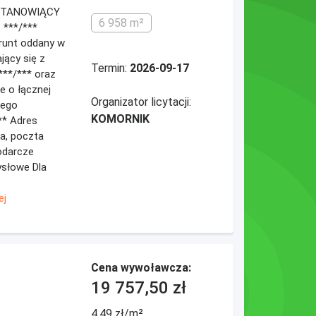
STANOWIĄCY
6 958 m²
 ***/***
runt oddany w
jący się z
Termin:
2026-09-17
***/*** oraz
e o łącznej
Organizator licytacji:
rego
KOMORNIK
** Adres
a, poczta
odarcze
słowe Dla
ej
Cena wywoławcza:
19 757,50 zł
4,49 zł/m²