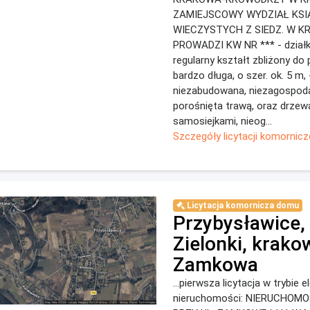
ZAMIEJSCOWY WYDZIAŁ KSI
WIECZYSTYCH Z SIEDZ. W 
PROWADZI KW NR *** - działk
regularny kształt zbliżony do
bardzo długa, o szer. ok. 5 m, 
niezabudowana, niezagospod
porośnięta trawą, oraz drzew
samosiejkami, nieog...
Szczegóły licytacji komornicz
Licytacja komornicza domu
Przybysławice,
Zielonki, krako
Zamkowa
...pierwsza licytacja w trybie 
nieruchomości: NIERUCHOM