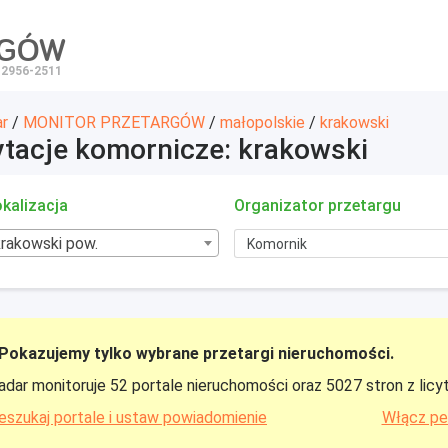
RGÓW
 2956-2511
ar
/
MONITOR PRZETARGÓW
/
małopolskie
/
krakowski
ytacje komornicze: krakowski
kalizacja
Organizator przetargu
krakowski pow.
Pokazujemy tylko wybrane przetargi nieruchomości.
adar monitoruje 52 portale nieruchomości oraz 5027 stron z licy
eszukaj portale i ustaw powiadomienie
Włącz pe