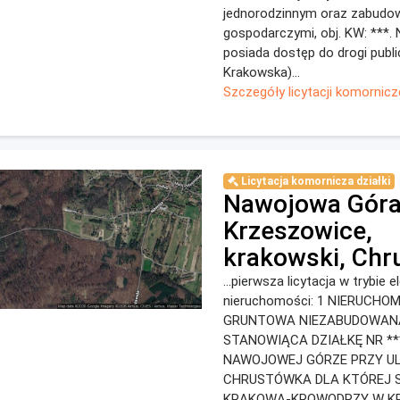
jednorodzinnym oraz zabudo
gospodarczymi, obj. KW: ***
posiada dostęp do drogi public
Krakowska)...
Szczegóły licytacji komornicz
Licytacja komornicza działki
Nawojowa Góra
Krzeszowice,
krakowski, Chr
...pierwsza licytacja w trybie 
nieruchomości: 1 NIERUCHO
GRUNTOWA NIEZABUDOWAN
STANOWIĄCA DZIAŁKĘ NR *
NAWOJOWEJ GÓRZE PRZY UL
CHRUSTÓWKA DLA KTÓREJ S
KRAKOWA-KROWODRZY W K