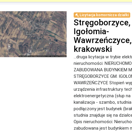
Licytacja komornicza działki
Stręgoborzyce,
Igołomia-
Wawrzeńczyce,
krakowski
...druga licytacja w trybie ele
nieruchomości: NIERUCHO
ZABUDOWANA BUDYNKIEM M
STRĘGOBORZYCE GM. IGOŁOM
WAWRZEŃCZYCE Stopień wyp
urządzenia infrastruktury tech
elektroenergetyczna (słup na 
kanalizacja - szambo, studnia
podłączony jest budynek (bra
studnia znajduje się na działce
Opis nieruchomości: Nieruc
zabudowana jest budynkiem 