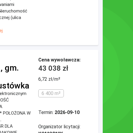
waniami
. Nieruchomość
znej (ulica
ej
Cena wywoławcza:
, gm.
43 038 zł
6,72 zł/m²
ustówka
6 400 m²
elektronicznym
MOŚĆ
A
Termin:
2026-09-10
** POŁOŻONA W
.
R DLA
Organizator licytacji:
RAKOWIE