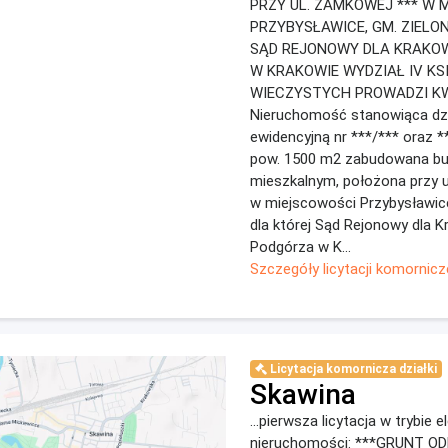
PRZY UL. ZAMKOWEJ *** W 
PRZYBYSŁAWICE, GM. ZIELO
SĄD REJONOWY DLA KRAKO
W KRAKOWIE WYDZIAŁ IV KS
WIECZYSTYCH PROWADZI KW
Nieruchomość stanowiąca dz
ewidencyjną nr ***/*** oraz *
pow. 1500 m2 zabudowana b
mieszkalnym, położona przy u
w miejscowości Przybysławice
dla której Sąd Rejonowy dla 
Podgórza w K...
Szczegóły licytacji komornicz
Licytacja komornicza działki
Skawina
...pierwsza licytacja w trybie 
nieruchomości: ***GRUNT O