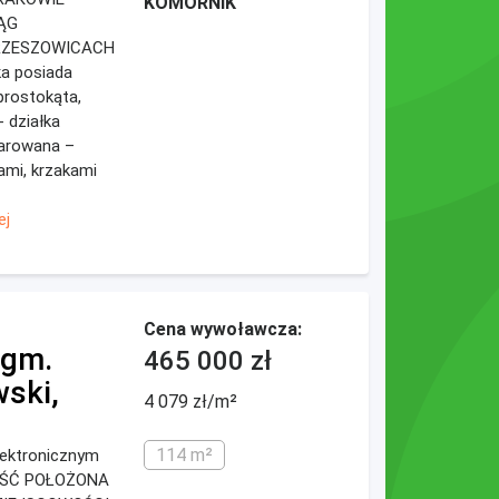
KOMORNIK
ĄG
KRZESZOWICACH
a posiada
 prostokąta,
- działka
arowana –
ami, krzakami
ej
Cena wywoławcza:
 gm.
465 000 zł
wski,
4 079 zł/m²
114 m²
elektronicznym
OŚĆ POŁOŻONA