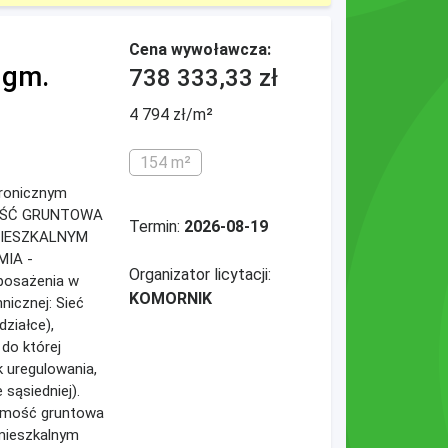
Cena wywoławcza:
 gm.
738 333,33 zł
4 794 zł/m²
154 m²
ktronicznym
MOŚĆ GRUNTOWA
Termin:
2026-08-19
IESZKALNYM
IA -
Organizator licytacji:
osażenia w
KOMORNIK
nicznej: Sieć
działce),
 do której
k uregulowania,
 sąsiedniej).
homość gruntowa
mieszkalnym