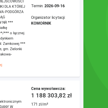
MIEJSCOWOŚCI
Termin:
2026-09-16
NKI DLA KTÓREJ
WA-PODGÓRZA
IĄG
Organizator licytacji:
 NR ***
KOMORNIK
iałkę
**/*** o łącznej
udynkiem
l. Zamkowej ***
, gm. Zielonki
Krakowa-
ej
Cena wywoławcza:
1 188 303,82 zł
elektronicznym
171 zł/m²
DDANY W