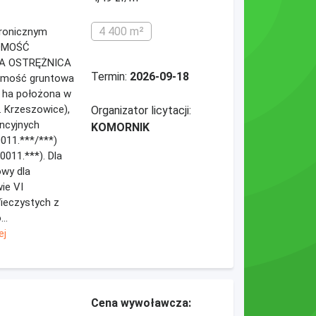
4 400 m²
ktronicznym
HOMOŚĆ
A OSTRĘŻNICA
Termin:
2026-09-18
omość gruntowa
 ha położona w
 Krzeszowice),
Organizator licytacji:
encyjnych
KOMORNIK
0011.***/***)
.0011.***). Dla
owy dla
ie VI
ieczystych z
..
ej
Cena wywoławcza: