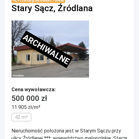
Przetarg na obiekt / lokal
Stary Sącz, Źródlana
ARCHIWALNE
Cena wywoławcza:
500 000 zł
11 905 zł/m²
42 m²
Nieruchomość położona jest w Starym Sączu przy
ulicy Źródlanej ***, województwo małopolskie. Stacja