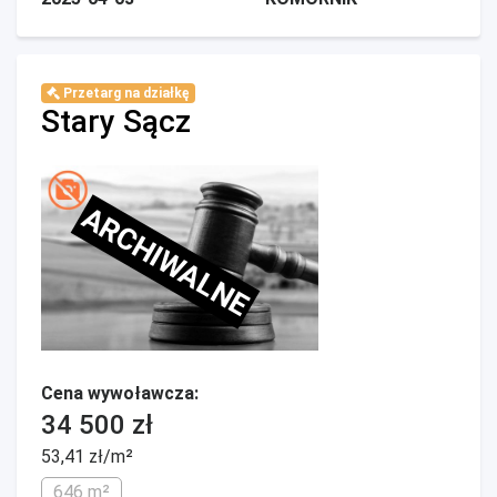
Przetarg na działkę
Stary Sącz
ARCHIWALNE
Cena wywoławcza:
34 500 zł
53,41 zł/m²
646 m²