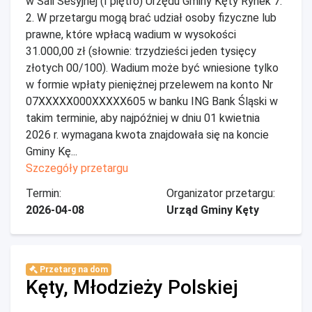
w Sali Sesyjnej (I piętro) Urzędu Gminy Kęty Rynek 7.
2. W przetargu mogą brać udział osoby fizyczne lub
prawne, które wpłacą wadium w wysokości
31.000,00 zł (słownie: trzydzieści jeden tysięcy
złotych 00/100). Wadium może być wniesione tylko
w formie wpłaty pieniężnej przelewem na konto Nr
07XXXXX000XXXXX605 w banku ING Bank Śląski w
takim terminie, aby najpóźniej w dniu 01 kwietnia
2026 r. wymagana kwota znajdowała się na koncie
Gminy Kę...
Szczegóły przetargu
Termin:
Organizator przetargu:
2026-04-08
Urząd Gminy Kęty
Przetarg na dom
Kęty, Młodzieży Polskiej