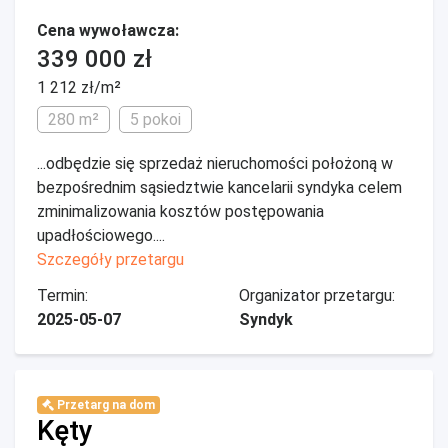
Cena wywoławcza:
339 000 zł
1 212 zł/m²
280 m²
5 pokoi
...odbędzie się sprzedaż nieruchomości położoną w
bezpośrednim sąsiedztwie kancelarii syndyka celem
zminimalizowania kosztów postępowania
upadłościowego....
Szczegóły przetargu
Termin:
Organizator przetargu:
2025-05-07
Syndyk
Przetarg na dom
Kęty