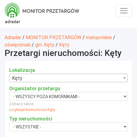
MONITOR PRZETARGÓW
adradar
Adradar
/
MONITOR PRZETARGÓW
/
małopolskie
/
oświęcimski
/
gm. Kęty
/
Kęty
Przetargi nieruchomości: Kęty
Lokalizacja
Kęty
Organizator przetargu
Zobacz także:
Licytacje komornicze Kęty
Typ nieruchomości