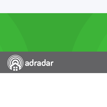
Przeszukiwarka portali nieruchomości
Wykazy
Rokowania
Baza wiedzy
O nas
Kontakt
Wydawcą Dziennika Monitor Przetargów, wpisanego do Rejestru
Dzienników i Czasopism pod nr 21274, jest Uniradar sp. z o.o. z