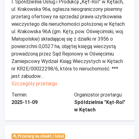
I. Spółdzielnia Usług i Produkcji „Kęt-Rol” w Kętach,
ul. Krakowska 96a, ogłasza nieograniczony pisemny
przetarg ofertowy na sprzedaż prawa użytkowania
wieczystego dla nieruchomości położonej w Kętach
ul. Krakowska 96A (gm. Kęty, pow. Oświęcimski, woj.
Małopolskie) składającej się z działki nr 3956 o
powierzchni 0,0527 ha, objętej księgą wieczystą
prowadzoną przez Sąd Rejonowy w Oświęcimiu
Zamiejscowy Wydział Ksiąg Wieczystych w Kętach
nr KR2E/00022298/6, która to nieruchomość: ***
jest zabudow...
Szczegóły przetargu
Termin:
Organizator przetargu:
2025-11-09
Spółdzielnia "Kęt-Rol"
w Kętach
Przetarg na obiekt / lokal