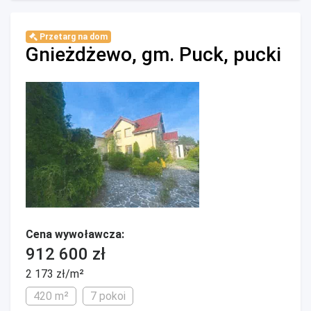
Przetarg na dom
Gnieżdżewo, gm. Puck, pucki
Cena wywoławcza:
912 600 zł
2 173 zł/m²
420 m²
7 pokoi