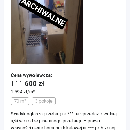
ARCHIWALNE
Cena wywoławcza:
111 600 zł
1 594 zł/m²
70 m²
3 pokoje
Syndyk ogłasza przetarg nr *** na sprzedaż z wolnej
ręki w drodze pisemnego przetargu – prawa
własności nieruchomości lokalowej nr *** położonej