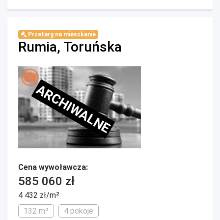
Przetarg na mieszkanie
Rumia, Toruńska
ARCHIWALNE
Cena wywoławcza:
585 060 zł
4 432 zł/m²
132 m²
4 pokoje