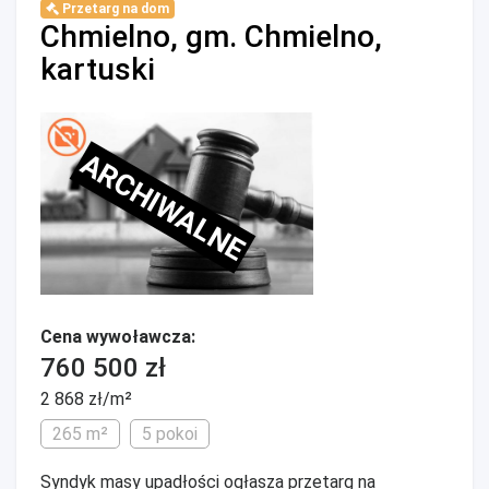
Przetarg na dom
Chmielno, gm. Chmielno,
kartuski
ARCHIWALNE
Cena wywoławcza:
760 500 zł
2 868 zł/m²
265 m²
5 pokoi
Syndyk masy upadłości ogłasza przetarg na