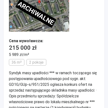
ARCHIWALNE
Cena wywoławcza:
215 000 zł
5 989 zł/m²
36 m²
2 pokoje
Syndyk masy upadłości *** w ramach toczącego się
postępowania upadłościowego pod sygn. akt:
GD1G/GUp-s/951/2025 ogłasza konkurs ofert na
sprzedaż następującego składnika masy upadłości: ·
Opis przedmiotu sprzedaży: Spółdzielcze
własnościowe prawo do lokalu mieszkalnego nr ***
położonego na parterze (1 kondygnacji) budynku