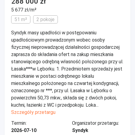
288 000 zł
5 677 zł/m²
51 m²
2 pokoje
Syndyk masy upadłości w postępowaniu
upadłościowym prowadzonym wobec osoby
fizycznej nieprowadzącej działalności gospodarczej
zaprasza do składania ofert na zakup mieszkania
stanowiącego odrębną własność położonego przy ul.
Łasaka***w Lęborku. 1. Przedmiotem sprzedaży jest
mieszkanie w postaci odrębnego lokalu
mieszkalnego położonego na czwartej kondygnacji,
oznaczonego nr ***, przy ul. Łasaka w Lęborku o
powierzchni 50,73 mkw., składa się z dwóch pokoi,
kuchni, łazienki z WC i przedpokoju. Loka...
Szczegóły przetargu
Termin:
Organizator przetargu:
2026-07-10
Syndyk