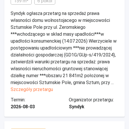
159 m²
6 pokoi
Syndyk ogłasza przetarg na sprzedaż prawa
własności domu wolnostojacego w miejscowości
Sztumskie Pole przy ul. Żeromskiego
***wchodzącego w skład masy upadłości***w
upadłości konsumenckiej (14.07.2026) Wierzyciele w
postępowaniu upadłościowym ***nie prowadzącej
działalności gospodarczej (GD1G/GUp-s/419/2024),
zatwierdzili warunki przetargu na sprzedaż: prawa
własności nieruchomości gruntowej stanowiącej
działkę numer ***obszaru 21 841m2 położonej w
miejscowości Sztumskie Pole, gmina Sztum, przy ...
Szczegóły przetargu
Termin:
Organizator przetargu:
2026-08-03
Syndyk