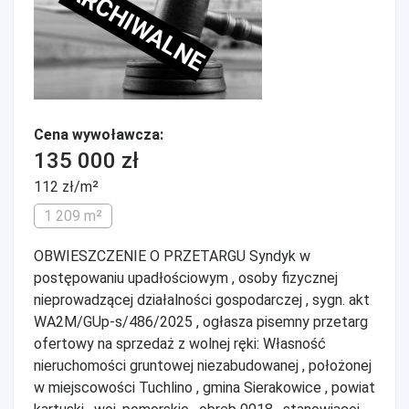
ARCHIWALNE
Cena wywoławcza:
135 000 zł
112 zł/m²
1 209 m²
OBWIESZCZENIE O PRZETARGU Syndyk w
postępowaniu upadłościowym , osoby fizycznej
nieprowadzącej działalności gospodarczej , sygn. akt
WA2M/GUp-s/486/2025 , ogłasza pisemny przetarg
ofertowy na sprzedaż z wolnej ręki: Własność
nieruchomości gruntowej niezabudowanej , położonej
w miejscowości Tuchlino , gmina Sierakowice , powiat