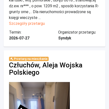
kartuski , woj. pomorskie , obręb 0018 , stanowiącej
dz.ew. nr*** , o pow. 1209 m2 , sposób korzystania R-
grunty orne , . Dla nieruchomości prowadzone są
księgi wieczyste ...
Szczegóły przetargu
Termin:
Organizator przetargu:
2026-07-27
Syndyk
Przetarg na mieszkanie
Człuchów, Aleja Wojska
Polskiego