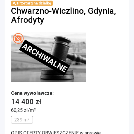
Przetarg na działkę
Chwarzno-Wiczlino, Gdynia,
Afrodyty
ARCHIWALNE
Cena wywoławcza:
14 400 zł
60,25 zł/m²
239 m²
OPIS OFERTY OBWIESZCZENIE w sprawie