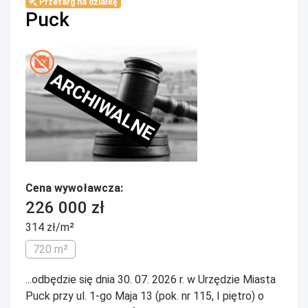
Przetarg na działkę
Puck
ARCHIWALNE
Cena wywoławcza:
226 000 zł
314 zł/m²
720 m²
...odbędzie się dnia 30. 07. 2026 r. w Urzędzie Miasta
Puck przy ul. 1-go Maja 13 (pok. nr 115, I piętro) o