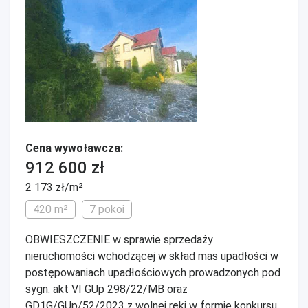
Cena wywoławcza:
912 600 zł
2 173 zł/m²
420 m²
7 pokoi
OBWIESZCZENIE w sprawie sprzedaży
nieruchomości wchodzącej w skład mas upadłości w
postępowaniach upadłościowych prowadzonych pod
sygn. akt VI GUp 298/22/MB oraz
GD1G/GUp/52/2023 z wolnej ręki w formie konkursu