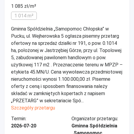
1 085 zł/m²
1 014 m²
Gminna Spółdzielnia „Samopomoc Chłopska” w
Pucku, ul. Wejherowska 5 ogłasza pisemny przetarg
ofertowy na sprzedaż działki nr 191, o pow. 0.1014
ha, położonej w Jastrzębiej Górze, przy ul. Topolowej
5, zabudowanej pawilonem handlowym o pow.
użytkowej 117 m2 . Przeznaczenie terenu w MPZP –
etykieta 45.MN/U. Cena wywoławcza przedmiotowej
nieruchomości wynosi 1.100.000,00 zł. Pisemne
oferty z ceną i sposobem finansowania należy
składać w zamkniętych kopertach z napisem
„PRZETARG” w sekretariacie Spó...
Szczegóły przetargu
Termin:
Organizator przetargu:
2026-07-20
Gminna Spółdzielnia
„Samopomoc