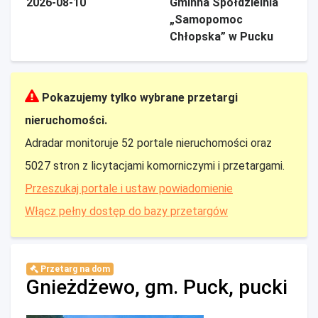
2026-08-10
Gminna Spółdzielnia
„Samopomoc
Chłopska” w Pucku
Pokazujemy tylko wybrane przetargi
nieruchomości.
Adradar monitoruje 52 portale nieruchomości oraz
5027 stron z licytacjami komorniczymi i przetargami.
Przeszukaj portale i ustaw powiadomienie
Włącz pełny dostęp do bazy przetargów
Przetarg na dom
Gnieżdżewo, gm. Puck, pucki