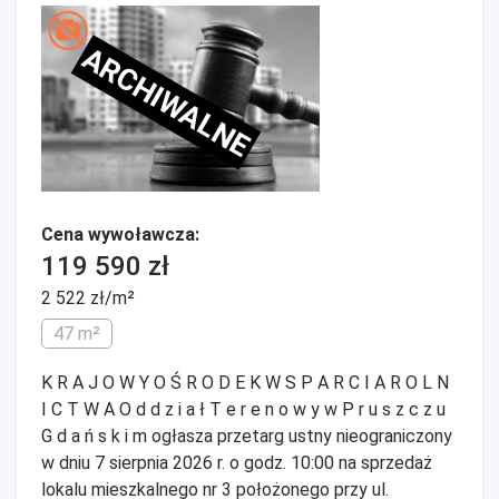
ARCHIWALNE
Cena wywoławcza:
119 590 zł
2 522 zł/m²
47 m²
K R A J O W Y O Ś R O D E K W S P A R C I A R O L N
I C T W A O d d z i a ł T e r e n o w y w P r u s z c z u
G d a ń s k i m ogłasza przetarg ustny nieograniczony
w dniu 7 sierpnia 2026 r. o godz. 10:00 na sprzedaż
lokalu mieszkalnego nr 3 położonego przy ul.