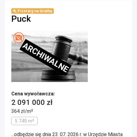
Przetarg na działkę
Puck
ARCHIWALNE
Cena wywoławcza:
2 091 000 zł
364 zł/m²
5 749 m²
...odbędzie się dnia 23. 07. 2026 r. w Urzędzie Miasta