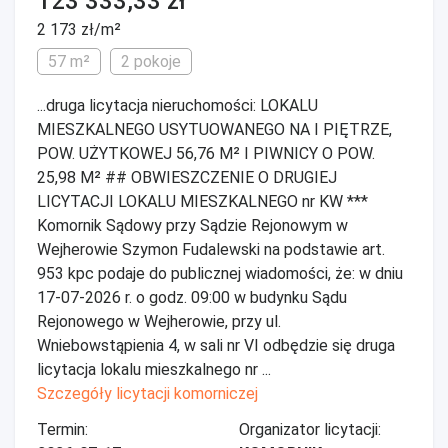
123 333,33 zł
2 173 zł/m²
57 m²
2 pokoje
...druga licytacja nieruchomości: LOKALU
MIESZKALNEGO USYTUOWANEGO NA I PIĘTRZE,
POW. UŻYTKOWEJ 56,76 M² I PIWNICY O POW.
25,98 M² ## OBWIESZCZENIE O DRUGIEJ
LICYTACJI LOKALU MIESZKALNEGO nr KW ***
Komornik Sądowy przy Sądzie Rejonowym w
Wejherowie Szymon Fudalewski na podstawie art.
953 kpc podaje do publicznej wiadomości, że: w dniu
17-07-2026 r. o godz. 09:00 w budynku Sądu
Rejonowego w Wejherowie, przy ul.
Wniebowstąpienia 4, w sali nr VI odbędzie się druga
licytacja lokalu mieszkalnego nr ...
Szczegóły licytacji komorniczej
Termin:
Organizator licytacji: