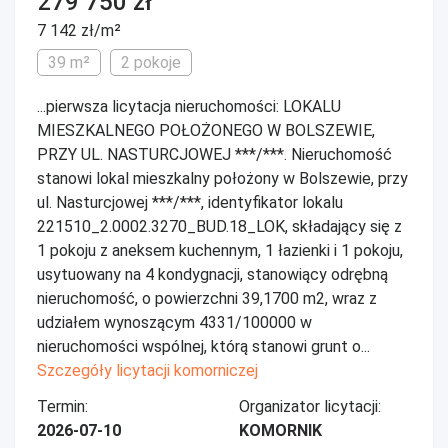
279 750 zł
7 142 zł/m²
39 m²
2 pokoje
...pierwsza licytacja nieruchomości: LOKALU
MIESZKALNEGO POŁOŻONEGO W BOLSZEWIE,
PRZY UL. NASTURCJOWEJ ***/***. Nieruchomość
stanowi lokal mieszkalny położony w Bolszewie, przy
ul. Nasturcjowej ***/***, identyfikator lokalu
221510_2.0002.3270_BUD.18_LOK, składający się z
1 pokoju z aneksem kuchennym, 1 łazienki i 1 pokoju,
usytuowany na 4 kondygnacji, stanowiący odrębną
nieruchomość, o powierzchni 39,1700 m2, wraz z
udziałem wynoszącym 4331/100000 w
nieruchomości wspólnej, którą stanowi grunt o...
Szczegóły licytacji komorniczej
Termin:
Organizator licytacji:
2026-07-10
KOMORNIK