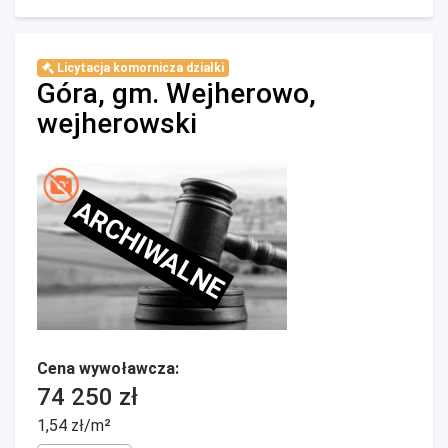
Licytacja komornicza działki
Góra, gm. Wejherowo,
wejherowski
ARCHIWALNE
Cena wywoławcza:
74 250 zł
1,54 zł/m²