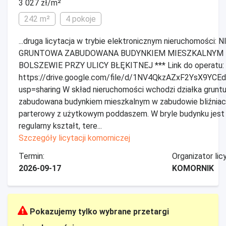
3 027 zł/m²
242 m²
4 pokoje
...druga licytacja w trybie elektronicznym nieruchomośc
GRUNTOWA ZABUDOWANA BUDYNKIEM MIESZKALNYM 
BOLSZEWIE PRZY ULICY BŁĘKITNEJ *** Link do operatu:
https://drive.google.com/file/d/1NV4QkzAZxF2YsX9YC
usp=sharing W skład nieruchomości wchodzi działka grunt
zabudowana budynkiem mieszkalnym w zabudowie bliźniacz
parterowy z użytkowym poddaszem. W bryle budynku jest 
regularny kształt, tere...
Szczegóły licytacji komorniczej
Termin:
Organizator licy
2026-09-17
KOMORNIK
Pokazujemy tylko wybrane przetargi