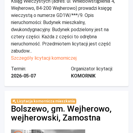
Ksiąg Wieczystych (adres: ul. Wniebowstąpienia 4,
Wejherowo, 84-200 Wejherowo) prowadzi księgę
wieczystą o numerze GD1W/***/9. Opis
nieruchomości: Budynek mieszkalny,
dwukondygnacyjny. Budynek podzielony jest na
cztery części. Każda z części to odrębna
nieruchomość. Przedmiotem licytacji jest część
zabudow...
Szczegóły licytacji komorniczej
Termin:
Organizator licytacji:
2026-05-07
KOMORNIK
Licytacja komornicza mieszkania
Bolszewo, gm. Wejherowo,
wejherowski, Zamostna