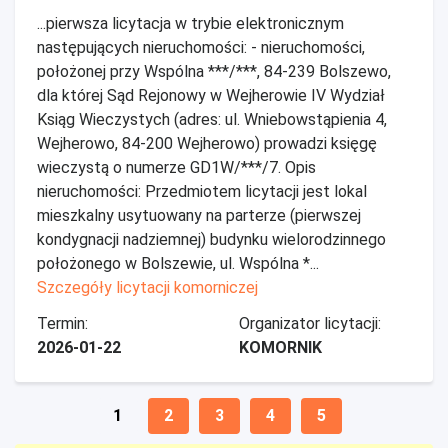
...pierwsza licytacja w trybie elektronicznym
następujących nieruchomości: - nieruchomości,
położonej przy Wspólna ***/***, 84-239 Bolszewo,
dla której Sąd Rejonowy w Wejherowie IV Wydział
Ksiąg Wieczystych (adres: ul. Wniebowstąpienia 4,
Wejherowo, 84-200 Wejherowo) prowadzi księgę
wieczystą o numerze GD1W/***/7. Opis
nieruchomości: Przedmiotem licytacji jest lokal
mieszkalny usytuowany na parterze (pierwszej
kondygnacji nadziemnej) budynku wielorodzinnego
położonego w Bolszewie, ul. Wspólna *...
Szczegóły licytacji komorniczej
Termin:
Organizator licytacji:
2026-01-22
KOMORNIK
1
2
3
4
5