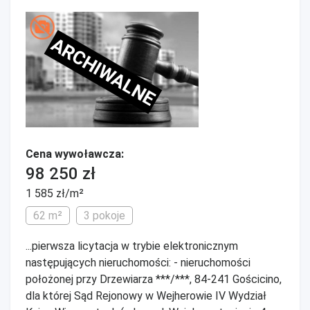
ARCHIWALNE
Cena wywoławcza:
98 250 zł
1 585 zł/m²
62 m²
3 pokoje
...pierwsza licytacja w trybie elektronicznym
następujących nieruchomości: - nieruchomości
położonej przy Drzewiarza ***/***, 84-241 Gościcino,
dla której Sąd Rejonowy w Wejherowie IV Wydział