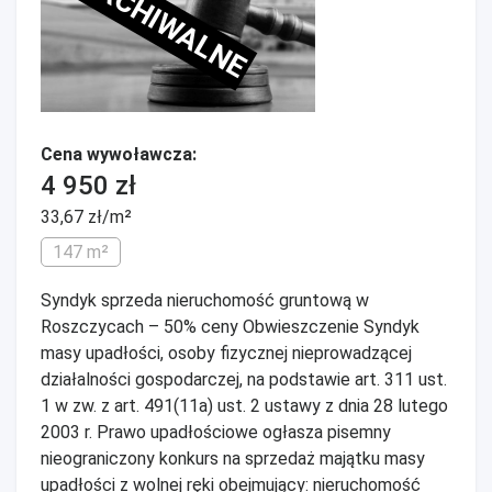
ARCHIWALNE
Cena wywoławcza:
4 950 zł
33,67 zł/m²
147 m²
Syndyk sprzeda nieruchomość gruntową w
Roszczycach – 50% ceny Obwieszczenie Syndyk
masy upadłości, osoby fizycznej nieprowadzącej
działalności gospodarczej, na podstawie art. 311 ust.
1 w zw. z art. 491(11a) ust. 2 ustawy z dnia 28 lutego
2003 r. Prawo upadłościowe ogłasza pisemny
nieograniczony konkurs na sprzedaż majątku masy
upadłości z wolnej ręki obejmujący: nieruchomość