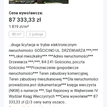
Cena wywoławcza:
87 333,33 zł
1 819 zł/m²
48 m²
3 pokoje
...druga licytacja w trybie elektronicznym
nieruchomości: GOŚCICINO UL. DRZEWIARZA ***/***
***Lokal mieszkalny*** ***Adres nieruchomości***
Drzewiarza ***/***, 84-241 Gościcino, poczta
Gościcino ***Przeznaczenie gospodarcze
nieruchomości*** Teren zabudowy komercyjnej,
Teren zabudowy mieszkaniowej ***Dla nieruchomości
prowadzona jest dokumentacja*** księga wieczysta
(NKW) o numerze ***, Sąd Rejonowy w Wejherowie IV
Wydział Ksiąg Wieczystych ***Cena wywołania*** 87
333,33 zł (2/3 ceny sumy oszaco...