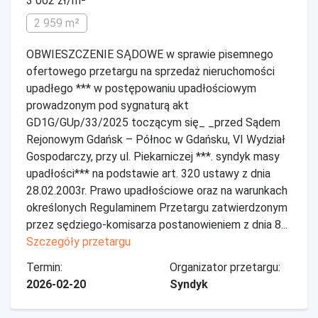
3 002 zł/m²
2 959 m²
OBWIESZCZENIE SĄDOWE w sprawie pisemnego
ofertowego przetargu na sprzedaż nieruchomości
upadłego *** w postępowaniu upadłościowym
prowadzonym pod sygnaturą akt
GD1G/GUp/33/2025 toczącym się_ _przed Sądem
Rejonowym Gdańsk – Północ w Gdańsku, VI Wydział
Gospodarczy, przy ul. Pie­karniczej ***. syndyk masy
upadłości*** na podstawie art. 320 ustawy z dnia
28.02.2003r. Prawo upadłościowe oraz na warunkach
określonych Regulaminem Przetargu zatwierdzonym
przez sędziego-komisarza postanowieniem z dnia 8...
Szczegóły przetargu
Termin:
Organizator przetargu:
2026-02-20
Syndyk