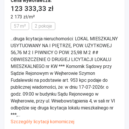
Cena wywoławcza:
123 333,33 zł
2 173 zł/m²
57 m²
2 pokoje
...druga licytacja nieruchomości: LOKAL MIESZKALNY
USYTUOWANY NA I PIĘTRZE, POW. UŻYTKOWEJ
56,76 M 2 I PIWNICY O POW. 25,98 M 2 ##
OBWIESZCZENIE O DRUGIEJ LICYTACJI LOKALU
MIESZKALNEGO nr KW *** Komornik Sądowy przy
Sądzie Rejonowym w Wejherowie Szymon
Fudalewski na podstawie art. 953 kpc podaje do
publicznej wiadomości, że: w dniu 17-07-2026r. o
godz. 09:00 w budynku Sądu Rejonowego w
Wejherowie, przy ul. Wniebowstąpienia 4, w sali nr VI
odbędzie się druga licytacja lokalu mieszkalnego nr
***,...
Szczegóły licytacji komorniczej