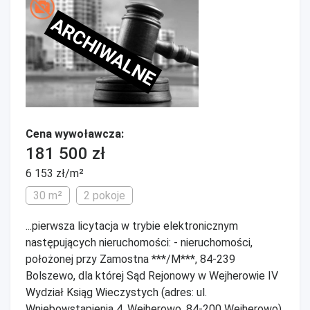
ARCHIWALNE
Cena wywoławcza:
181 500 zł
6 153 zł/m²
30 m²
2 pokoje
...pierwsza licytacja w trybie elektronicznym
następujących nieruchomości: - nieruchomości,
położonej przy Zamostna ***/M***, 84-239
Bolszewo, dla której Sąd Rejonowy w Wejherowie IV
Wydział Ksiąg Wieczystych (adres: ul.
Wniebowstąpienia 4, Wejherowo, 84-200 Wejherowo)