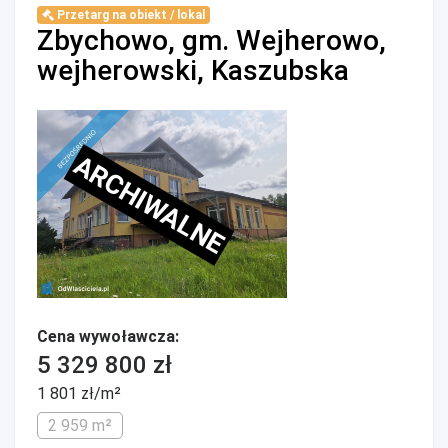
Przetarg na obiekt / lokal
Zbychowo, gm. Wejherowo,
wejherowski, Kaszubska
ARCHIWALNE
Cena wywoławcza:
5 329 800 zł
1 801 zł/m²
2 959 m²