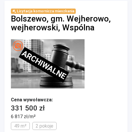
Licytacja komornicza mieszkania
Bolszewo, gm. Wejherowo,
wejherowski, Wspólna
ARCHIWALNE
Cena wywoławcza:
331 500 zł
6 817 zł/m²
49 m²
2 pokoje