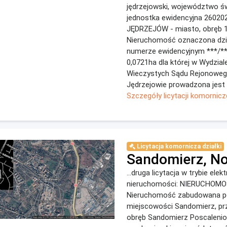
jędrzejowski, województwo św
jednostka ewidencyjna 26020
JĘDRZEJÓW - miasto, obręb 1
Nieruchomość oznaczona dzia
numerze ewidencyjnym ***/**
0,0721ha dla której w Wydzial
Wieczystych Sądu Rejonowe
Jędrzejowie prowadzona jest k
Szczegóły licytacji komornicz
Licytacja komornicza działki
Sandomierz, N
...druga licytacja w trybie ele
nieruchomości: NIERUCHO
Nieruchomość zabudowana p
miejscowości Sandomierz, prz
obręb Sandomierz Poscalenio