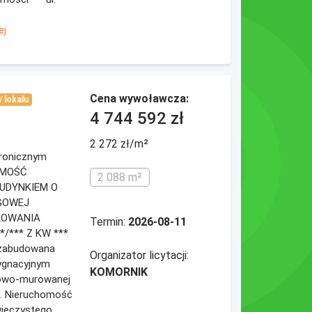
ej
Cena wywoławcza:
 lokalu
4 744 592 zł
2 272 zł/m²
ktronicznym
OMOŚĆ
2 088 m²
UDYNKIEM O
GOWEJ
KOWANIA
Termin:
2026-08-11
/*** Z KW ***
 zabudowana
Organizator licytacji:
ygnacyjnym
KOMORNIK
towo-murowanej
j. Nieruchomość
wieczystego