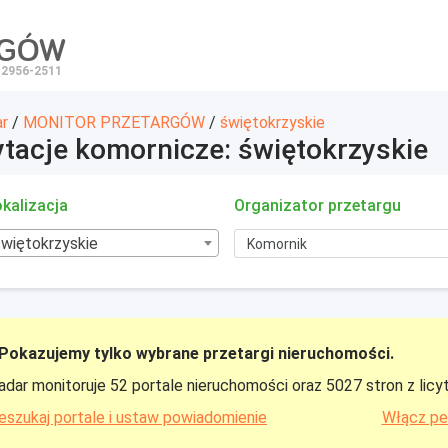
RGÓW
 2956-2511
ar
/
MONITOR PRZETARGÓW
/
świętokrzyskie
ytacje komornicze: świętokrzyskie
kalizacja
Organizator przetargu
świętokrzyskie
Pokazujemy tylko wybrane przetargi nieruchomości.
adar monitoruje 52 portale nieruchomości oraz 5027 stron z licy
eszukaj portale i ustaw powiadomienie
Włącz pe