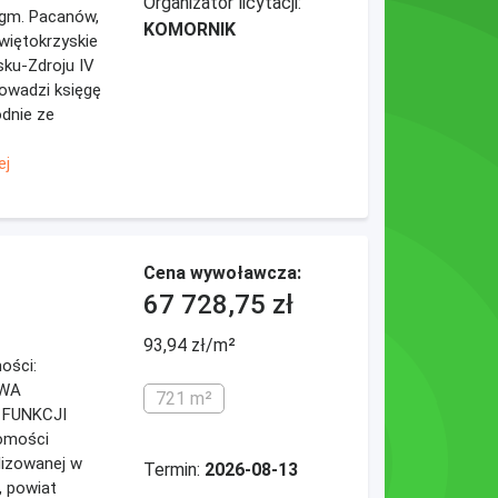
Organizator licytacji:
 gm. Pacanów,
KOMORNIK
więtokrzyskie
sku-Zdroju IV
owadzi księgę
dnie ze
ej
Cena wywoławcza:
67 728,75 zł
93,94 zł/m²
mości:
OWA
721 m²
FUNKCJI
omości
lizowanej w
Termin:
2026-08-13
, powiat