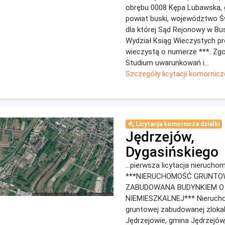
obrębu 0008 Kępa Lubawska,
powiat buski, województwo Ś
dla której Sąd Rejonowy w Bu
Wydział Ksiąg Wieczystych pr
wieczystą o numerze ***. Zgo
Studium uwarunkowań i...
Szczegóły licytacji komornicz
Licytacja komornicza działki
Jędrzejów,
Dygasińskiego
...pierwsza licytacja nierucho
***NIERUCHOMOŚĆ GRUNT
ZABUDOWANA BUDYNKIEM O 
NIEMIESZKALNEJ*** Nieruch
gruntowej zabudowanej zloka
Jędrzejowie, gmina Jędrzejów