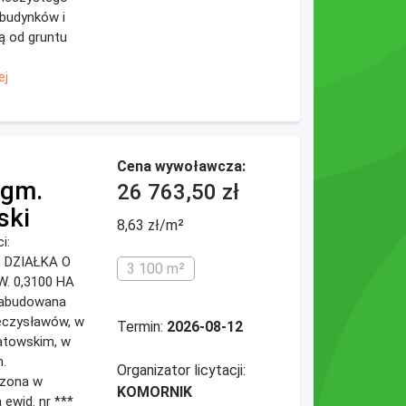
 budynków i
ą od gruntu
ej
Cena wywoławcza:
 gm.
26 763,50 zł
ski
8,63 zł/m²
i:
 DZIAŁKA O
3 100 m²
. 0,3100 HA
zabudowana
eczysławów, w
Termin:
2026-08-12
patowskim, w
.
Organizator licytacji:
czona w
KOMORNIK
 ewid. nr ***