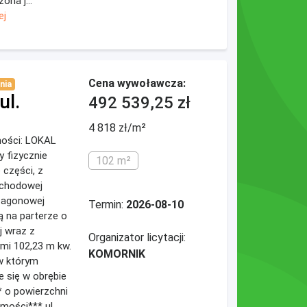
na j...
ej
Cena wywoławcza:
nia
ul.
492 539,25 zł
4 818 zł/m²
omości: LOKAL
 fizycznie
102 m²
 części, z
schodowej
 Zagonowej
Termin:
2026-08-10
ą na parterze o
j wraz z
Organizator licytacji:
mi 102,23 m kw.
KOMORNIK
w którym
e się w obrębie
** o powierzchni
mości*** ul.