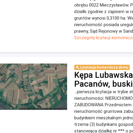
obrębu 0022 Mieczysławów. P
działki zgodnie z zapisem w r
gruntów wynosi 0,3100 ha. Ww
nieruchomość posiada uregu
prawny, Sąd Rejonowy w Sando
Szczegóły licytacji komornicz
Licytacja komornicza domu
Kępa Lubawska
Pacanów, buski
...pierwsza licytacja w trybie 
nieruchomości: NIERUCHO
ZABUDOWANA Przedmiotem lic
nieruchomość gruntowa zab
budynkiem mieszkalnym jedn
trzema (3) budynkami gospod
stanowiąca działkę nr *** o p