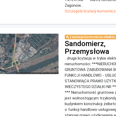
Zagonow...
Szczegóły licytacji komornicz
Licytacja komornicza obiektu /
Sandomierz,
Przemysłowa
...druga licytacja w trybie ele
nieruchomości: ***NIERUCH
GRUNTOWA ZABUDOWANA B
FUNKCJI HANDLOWO - USŁU
STANOWIĄCA PRAWO UŻYT
WIECZYSTEGO DZIAŁKI NR ***
*** Nieruchomość gruntowa
jest wolnostojącym trzykond
budynkiem konstrukcji żelbe
o funkcji handlowo-usługowe
stanowi prawo użytkowania 