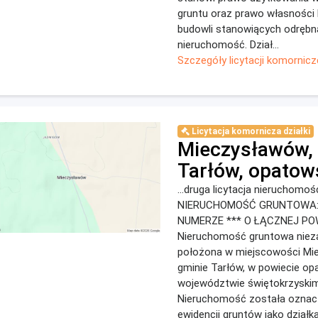
gruntu oraz prawo własności
budowli stanowiących odrębn
nieruchomość. Dział...
Szczegóły licytacji komornicz
Licytacja komornicza działki
Mieczysławów,
Tarłów, opatow
...druga licytacja nieruchomośc
NIERUCHOMOŚĆ GRUNTOWA:
NUMERZE *** O ŁĄCZNEJ POW
Nieruchomość gruntowa nie
położona w miejscowości Mi
gminie Tarłów, w powiecie o
województwie świętokrzyskim
Nieruchomość została ozna
ewidencji gruntów jako działka