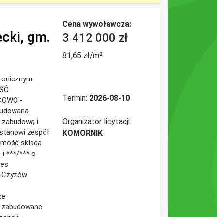
Cena wywoławcza:
cki, gm.
3 412 000 zł
81,65 zł/m²
ktronicznym
OŚĆ
Termin:
2026-08-10
COWO -
budowana
Organizator licytacji:
 zabudową i
 stanowi zespół
KOMORNIK
omość składa
 i ***/*** o
res
0 Czyżów
ze
y zabudowane