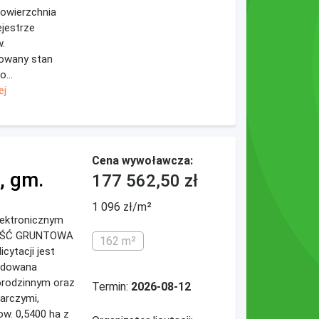
owierzchnia
ejestrze
.
lowany stan
...
ej
Cena wywoławcza:
, gm.
177 562,50 zł
1 096 zł/m²
elektronicznym
MOŚĆ GRUNTOWA
162 m²
ytacji jest
udowana
orodzinnym oraz
Termin:
2026-08-12
arczymi,
ow. 0,5400 ha z