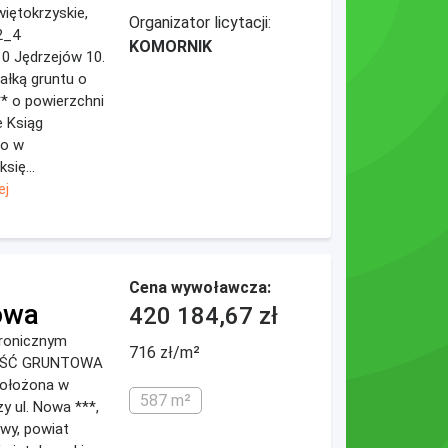
iętokrzyskie,
Organizator licytacji:
2_4
KOMORNIK
0 Jędrzejów 10.
łką gruntu o
* o powierzchni
e Ksiąg
go w
się...
ej
Cena wywoławcza:
owa
420 184,67 zł
ktronicznym
716 zł/m²
MOŚĆ GRUNTOWA
ołożona w
587 m²
y ul. Nowa ***,
wy, powiat