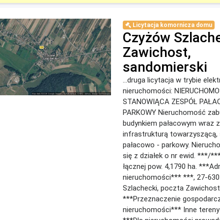
Licytacja komornicza domu
Czyżów Szlache
Zawichost,
sandomierski
...druga licytacja w trybie ele
nieruchomości: NIERUCHOM
STANOWIĄCA ZESPÓŁ PAŁA
PARKOWY Nieruchomość za
budynkiem pałacowym wraz z
infrastrukturą towarzyszącą,
pałacowo - parkowy. Nieruch
się z działek o nr ewid. ***/***
łącznej pow. 4,1790 ha. ***Ad
nieruchomości*** ***, 27-63
Szlachecki, poczta Zawichost
***Przeznaczenie gospodarc
nieruchomości*** Inne teren