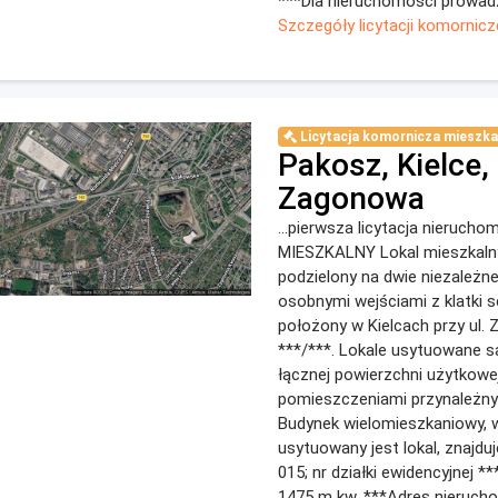
***Dla nieruchomości prowadzo
Szczegóły licytacji komornicz
Licytacja komornicza mieszka
Pakosz, Kielce, 
Zagonowa
...pierwsza licytacja nieruch
MIESZKALNY Lokal mieszkalny
podzielony na dwie niezależne
osobnymi wejściami z klatki 
położony w Kielcach przy ul.
***/***. Lokale usytuowane s
łącznej powierzchni użytkowe
pomieszczeniami przynależny
Budynek wielomieszkaniowy, 
usytuowany jest lokal, znajduj
015; nr działki ewidencyjnej *
1475 m kw. ***Adres nierucho