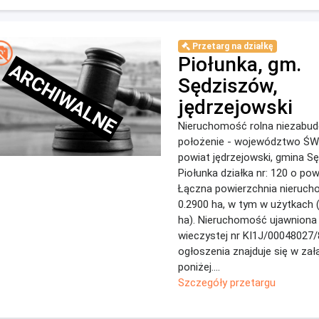
Przetarg na działkę
Piołunka, gm.
ARCHIWALNE
Sędziszów,
jędrzejowski
Nieruchomość rolna niezabu
położenie - województwo Ś
powiat jędrzejowski, gmina S
Piołunka działka nr: 120 o pow
Łączna powierzchnia nieruch
0.2900 ha, w tym w użytkach (
ha). Nieruchomość ujawniona 
wieczystej nr KI1J/00048027/
ogłoszenia znajduje się w zał
poniżej....
Szczegóły przetargu