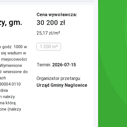
Cena wywoławcza:
y, gm.
30 200 zł
25,17 zł/m²
1 200 m²
 o godz. 1000 w
a się wadium w
w miejscowości
Termin:
2026-07-15
ł Wymienione
ć wniesione do
ach
Organizator przetargu:
30004 0110
Urząd Gminy Nagłowice
 dnia
m należy
 na którą
one (należy