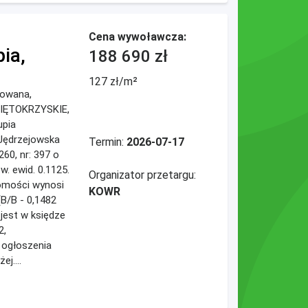
Cena wywoławcza:
ia,
188 690 zł
127 zł/m²
dowana,
WIĘTOKRZYSKIE,
upia
 Jędrzejowska
Termin:
2026-07-17
260, nr: 397 o
w. ewid. 0.1125.
Organizator przetargu:
omości wynosi
KOWR
(B/B - 0,1482
jest w księdze
2,
 ogłoszenia
ej....