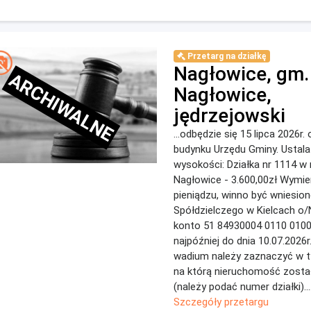
Przetarg na działkę
Nagłowice, gm.
ARCHIWALNE
Nagłowice,
jędrzejowski
...odbędzie się 15 lipca 2026r.
budynku Urzędu Gminy. Ustal
wysokoścі: Działka nr 1114 w
Nagłowice - 3.600,00zł Wymi
pieniądzu, winno być wniesio
Spółdzielczego w Kielcach o
konto 51 84930004 0110 0100
najpóźniej do dnia 10.07.2026
wadium należy zaznaczyć w ty
na którą nieruchomość zosta
(należy podać numer działki)...
Szczegóły przetargu