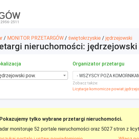
RGÓW
 2956-2511
ar
/
MONITOR PRZETARGÓW
/
świętokrzyskie
/
jędrzejowski
etargi nieruchomości: jędrzejowski
kalizacja
Organizator przetargu
jędrzejowski pow.
Zobacz także:
Licytacje komornicze powiat jędrzej
Pokazujemy tylko wybrane przetargi nieruchomości.
adar monitoruje 52 portale nieruchomości oraz 5027 stron z licy
eszukaj portale i ustaw powiadomienie
Włącz pe