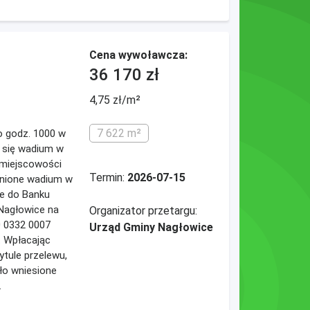
Cena wywoławcza:
36 170 zł
4,75 zł/m²
7 622 m²
 o godz. 1000 w
a się wadium w
 miejscowości
Termin:
2026-07-15
enione wadium w
ne do Banku
/Nagłowice na
Organizator przetargu:
 0332 0007
Urząd Gminy Nagłowice
r. Wpłacając
tule przelewu,
ło wniesione
.