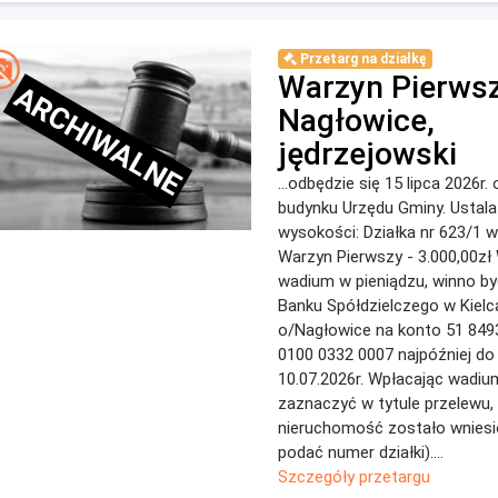
Przetarg na działkę
Warzyn Pierwsz
ARCHIWALNE
Nagłowice,
jędrzejowski
...odbędzie się 15 lipca 2026r.
budynku Urzędu Gminy. Ustal
wysokoścі: Działka nr 623/1 
Warzyn Pierwszy - 3.000,00z
wadium w pieniądzu, winno by
Banku Spółdzielczego w Kielc
o/Nagłowice na konto 51 849
0100 0332 0007 najpóźniej do
10.07.2026r. Wpłacając wadiu
zaznaczyć w tytule przelewu,
nieruchomość zostało wniesi
podać numer działki)....
Szczegóły przetargu