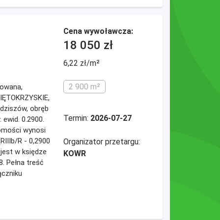
Cena wywoławcza:
18 050 zł
6,22 zł/m²
2 900 m²
dowana,
WIĘTOKRZYSKIE,
ędziszów, obręb
Termin:
2026-07-27
. ewid. 0.2900.
omości wynosi
RIIIb/R - 0,2900
Organizator przetargu:
jest w księdze
KOWR
8. Pełna treść
ączniku