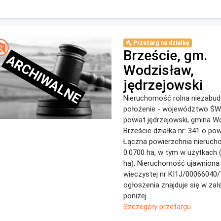
Przetarg na działkę
Brzeście, gm.
ARCHIWALNE
Wodzisław,
jędrzejowski
Nieruchomość rolna niezabu
położenie - województwo Ś
powiat jędrzejowski, gmina W
Brzeście działka nr: 341 o pow
Łączna powierzchnia nieruch
0.0700 ha, w tym w użytkach (Ł
ha). Nieruchomość ujawniona 
wieczystej nr KI1J/00066040/
ogłoszenia znajduje się w zał
poniżej....
Szczegóły przetargu