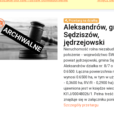
Przetarg na działkę
Aleksandrów, g
ARCHIWALNE
Sędziszów,
jędrzejowski
Nieruchomość rolna niezabu
położenie - województwo Ś
powiat jędrzejowski, gmina S
Aleksandrów działka nr: 8/7 o
0.6500. Łączna powierzchnia
wynosi 0.6500 ha, w tym w uż
- 0,3600 ha; RV/R - 0,2900 ha
ujawniona jest w księdze wiec
KI1J/00048026/1. Pełna treść
znajduje się w załączniku poniż
Szczegóły przetargu