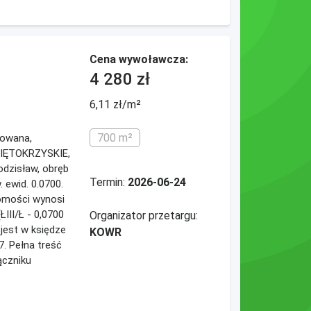
Cena wywoławcza:
4 280 zł
6,11 zł/m²
700 m²
dowana,
WIĘTOKRZYSKIE,
odzisław, obręb
Termin:
2026-06-24
. ewid. 0.0700.
omości wynosi
III/Ł - 0,0700
Organizator przetargu:
jest w księdze
KOWR
7. Pełna treść
ączniku