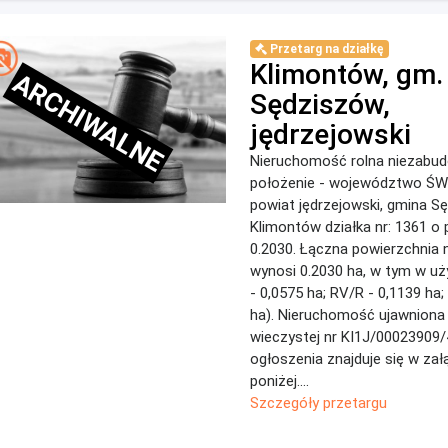
Przetarg na działkę
Klimontów, gm.
ARCHIWALNE
Sędziszów,
jędrzejowski
Nieruchomość rolna niezabu
położenie - województwo Ś
powiat jędrzejowski, gmina S
Klimontów działka nr: 1361 o 
0.2030. Łączna powierzchnia
wynosi 0.2030 ha, w tym w uż
- 0,0575 ha; RV/R - 0,1139 ha;
ha). Nieruchomość ujawniona 
wieczystej nr KI1J/00023909/
ogłoszenia znajduje się w zał
poniżej....
Szczegóły przetargu