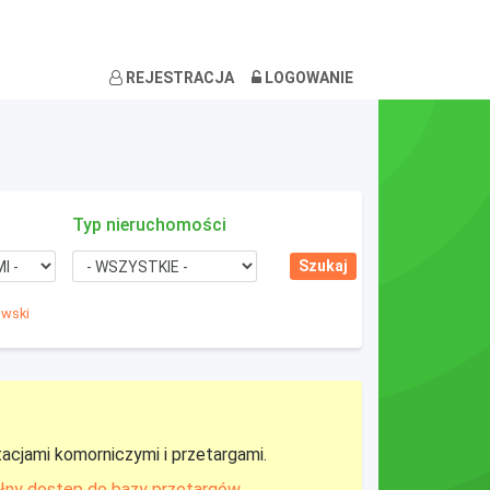
REJESTRACJA
LOGOWANIE
Typ nieruchomości
owski
tacjami komorniczymi i przetargami.
łny dostęp do bazy przetargów