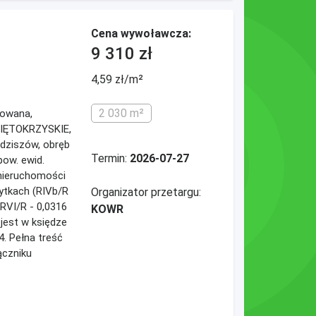
Cena wywoławcza:
9 310 zł
4,59 zł/m²
2 030 m²
dowana,
WIĘTOKRZYSKIE,
ędziszów, obręb
Termin:
2026-07-27
pow. ewid.
 nieruchomości
ytkach (RIVb/R
Organizator przetargu:
 RVI/R - 0,0316
KOWR
jest w księdze
4. Pełna treść
ączniku