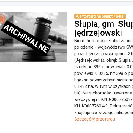
Przetarg na obiekt / lokal
Słupia, gm. Słup
ARCHIWALNE
jędrzejowski
Nieruchomość nierolna zabu
położenie - województwo Ś
powiat jędrzejowski, gmina Sł
(Jędrzejowska), obręb Słupia
działki nr: 396 o pow. ewid. 0.0
pow. ewid. 0.0235, nr: 398 o po
Łączna powierzchnia nieruch
0.1482 ha, w tym w użytkach 
ha). Nieruchomość ujawniona 
wieczystej nr KI1J/00077603/
KI1J/00077604/9. Pełna treść
znajduje się w załączniku poniż
Szczegóły przetargu