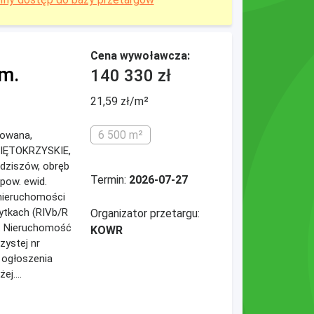
Cena wywoławcza:
m.
140 330 zł
21,59 zł/m²
6 500 m²
dowana,
WIĘTOKRZYSKIE,
ędziszów, obręb
Termin:
2026-07-27
 pow. ewid.
 nieruchomości
ytkach (RIVb/R
Organizator przetargu:
). Nieruchomość
KOWR
zystej nr
 ogłoszenia
ej....