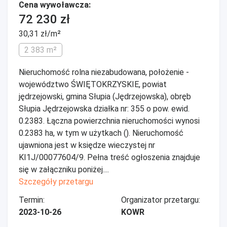
Cena wywoławcza:
72 230 zł
30,31 zł/m²
2 383 m²
Nieruchomość rolna niezabudowana, położenie -
województwo ŚWIĘTOKRZYSKIE, powiat
jędrzejowski, gmina Słupia (Jędrzejowska), obręb
Słupia Jędrzejowska działka nr: 355 o pow. ewid.
0.2383. Łączna powierzchnia nieruchomości wynosi
0.2383 ha, w tym w użytkach (). Nieruchomość
ujawniona jest w księdze wieczystej nr
KI1J/00077604/9. Pełna treść ogłoszenia znajduje
się w załączniku poniżej....
Szczegóły przetargu
Termin:
Organizator przetargu:
2023-10-26
KOWR