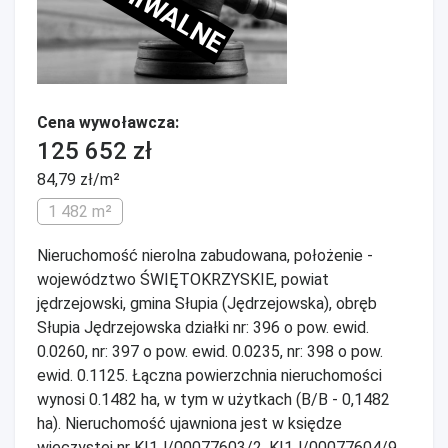
ARCHIWALNE
Cena wywoławcza:
125 652 zł
84,79 zł/m²
1 482 m²
Nieruchomość nierolna zabudowana, położenie -
województwo ŚWIĘTOKRZYSKIE, powiat
jędrzejowski, gmina Słupia (Jędrzejowska), obręb
Słupia Jędrzejowska działki nr: 396 o pow. ewid.
0.0260, nr: 397 o pow. ewid. 0.0235, nr: 398 o pow.
ewid. 0.1125. Łączna powierzchnia nieruchomości
wynosi 0.1482 ha, w tym w użytkach (B/B - 0,1482
ha). Nieruchomość ujawniona jest w księdze
wieczystej nr KI1J/00077603/2, KI1J/00077604/9.