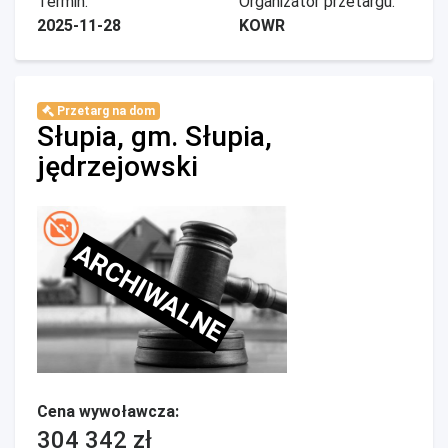
Termin:
Organizator przetargu:
2025-11-28
KOWR
Przetarg na dom
Słupia, gm. Słupia,
jędrzejowski
ARCHIWALNE
Cena wywoławcza:
304 342 zł