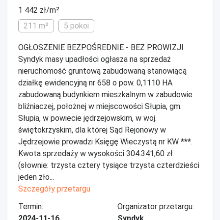
1 442 zł/m²
211 m²
5 pokoi
OGŁOSZENIE BEZPOŚREDNIE - BEZ PROWIZJI
Syndyk masy upadłości ogłasza na sprzedaż
nieruchomość gruntową zabudowaną stanowiącą
działkę ewidencyjną nr 658 o pow. 0,1110 HA
zabudowaną budynkiem mieszkalnym w zabudowie
bliźniaczej, położnej w miejscowości Słupia, gm.
Słupia, w powiecie jędrzejowskim, w woj.
świętokrzyskim, dla której Sąd Rejonowy w
Jędrzejowie prowadzi Księgę Wieczystą nr KW ***.
Kwota sprzedaży w wysokości 304.341,60 zł
(słownie: trzysta cztery tysiące trzysta czterdzieści
jeden zło...
Szczegóły przetargu
Termin:
Organizator przetargu:
2024-11-16
Syndyk