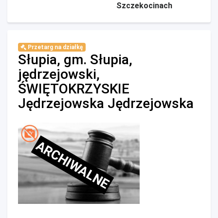
Szczekocinach
Przetarg na działkę
Słupia, gm. Słupia,
jędrzejowski,
ŚWIĘTOKRZYSKIE
Jędrzejowska Jędrzejowska
ARCHIWALNE