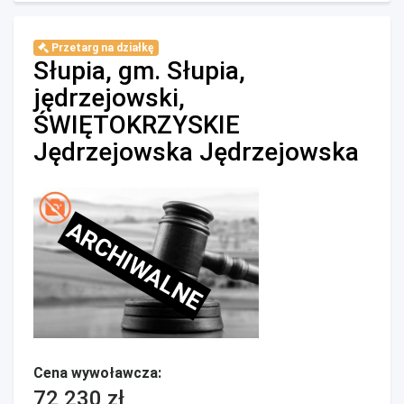
Przetarg na działkę
Słupia, gm. Słupia,
jędrzejowski,
ŚWIĘTOKRZYSKIE
Jędrzejowska Jędrzejowska
ARCHIWALNE
Cena wywoławcza:
72 230 zł