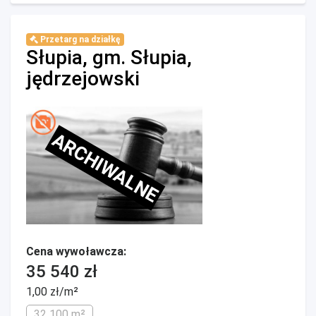
Przetarg na działkę
Słupia, gm. Słupia,
jędrzejowski
ARCHIWALNE
Cena wywoławcza:
35 540 zł
1,00 zł/m²
32 100 m²