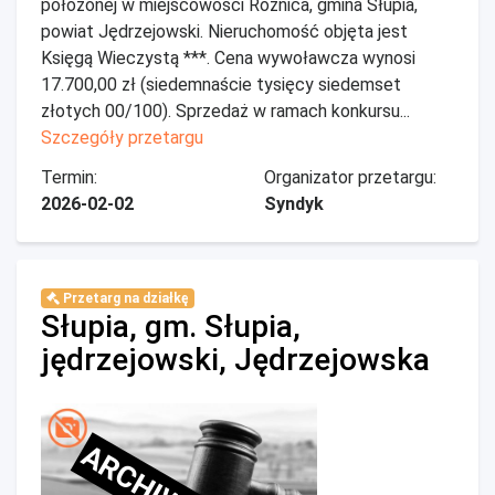
położonej w miejscowości Rożnica, gmina Słupia,
powiat Jędrzejowski. Nieruchomość objęta jest
Księgą Wieczystą ***. Cena wywoławcza wynosi
17.700,00 zł (siedemnaście tysięcy siedemset
złotych 00/100). Sprzedaż w ramach konkursu...
Szczegóły przetargu
Termin:
Organizator przetargu:
2026-02-02
Syndyk
Przetarg na działkę
Słupia, gm. Słupia,
jędrzejowski, Jędrzejowska