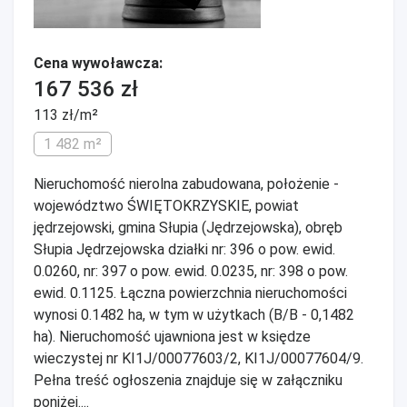
Cena wywoławcza:
167 536 zł
113 zł/m²
1 482 m²
Nieruchomość nierolna zabudowana, położenie -
województwo ŚWIĘTOKRZYSKIE, powiat
jędrzejowski, gmina Słupia (Jędrzejowska), obręb
Słupia Jędrzejowska działki nr: 396 o pow. ewid.
0.0260, nr: 397 o pow. ewid. 0.0235, nr: 398 o pow.
ewid. 0.1125. Łączna powierzchnia nieruchomości
wynosi 0.1482 ha, w tym w użytkach (B/B - 0,1482
ha). Nieruchomość ujawniona jest w księdze
wieczystej nr KI1J/00077603/2, KI1J/00077604/9.
Pełna treść ogłoszenia znajduje się w załączniku
poniżej....