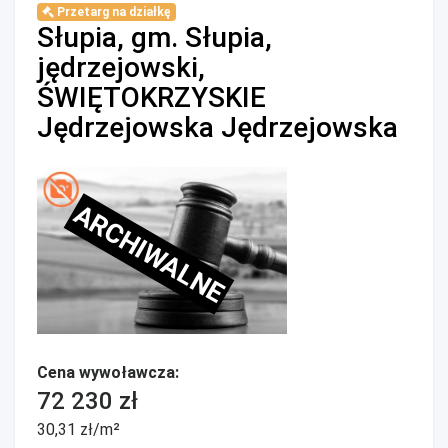
Przetarg na działkę
Słupia, gm. Słupia,
jędrzejowski,
ŚWIĘTOKRZYSKIE
Jędrzejowska Jędrzejowska
ARCHIWALNE
Cena wywoławcza:
72 230 zł
30,31 zł/m²