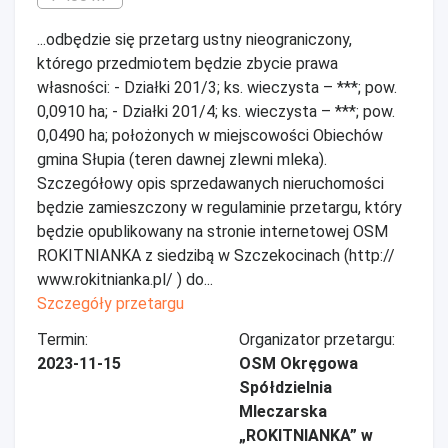
...odbędzie się przetarg ustny nieograniczony,
którego przedmiotem będzie zbycie prawa
własności: - Działki 201/3; ks. wieczysta – ***; pow.
0,0910 ha; - Działki 201/4; ks. wieczysta – ***; pow.
0,0490 ha; położonych w miejscowości Obiechów
gmina Słupia (teren dawnej zlewni mleka).
Szczegółowy opis sprzedawanych nieruchomości
będzie zamieszczony w regulaminie przetargu, który
będzie opublikowany na stronie internetowej OSM
ROKITNIANKA z siedzibą w Szczekocinach (http://
www.rokitnianka.pl/ ) do...
Szczegóły przetargu
Termin:
Organizator przetargu:
2023-11-15
OSM Okręgowa
Spółdzielnia
Mleczarska
„ROKITNIANKA” w