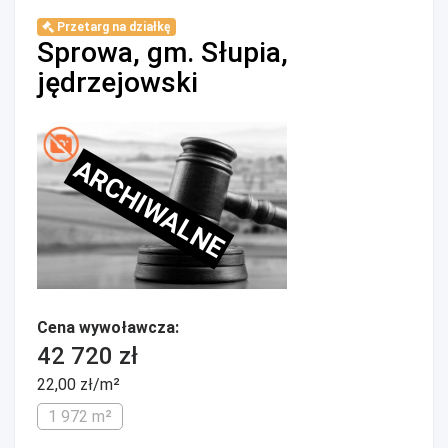
Przetarg na działkę
Sprowa, gm. Słupia,
jędrzejowski
ARCHIWALNE
Cena wywoławcza:
42 720 zł
22,00 zł/m²
1 972 m²