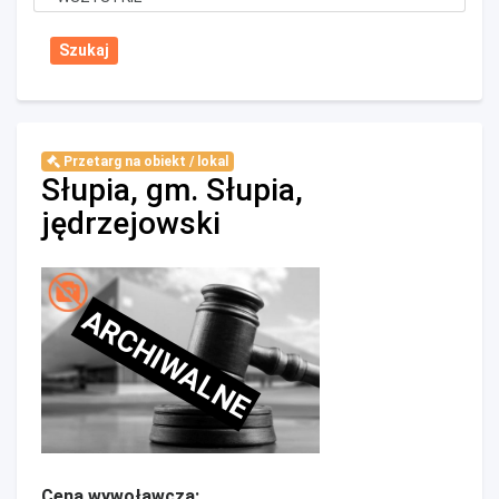
Przetarg na obiekt / lokal
Słupia, gm. Słupia,
jędrzejowski
ARCHIWALNE
Cena wywoławcza: