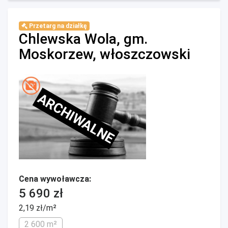
Przetarg na działkę
Chlewska Wola, gm.
Moskorzew, włoszczowski
ARCHIWALNE
Cena wywoławcza:
5 690 zł
2,19 zł/m²
2 600 m²