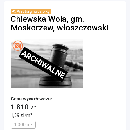
Przetarg na działkę
Chlewska Wola, gm.
Moskorzew, włoszczowski
ARCHIWALNE
Cena wywoławcza:
1 810 zł
1,39 zł/m²
1 300 m²