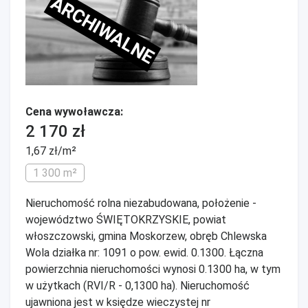
ARCHIWALNE
Cena wywoławcza:
2 170 zł
1,67 zł/m²
1 300 m²
Nieruchomość rolna niezabudowana, położenie -
województwo ŚWIĘTOKRZYSKIE, powiat
włoszczowski, gmina Moskorzew, obręb Chlewska
Wola działka nr: 1091 o pow. ewid. 0.1300. Łączna
powierzchnia nieruchomości wynosi 0.1300 ha, w tym
w użytkach (RVI/R - 0,1300 ha). Nieruchomość
ujawniona jest w księdze wieczystej nr