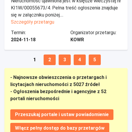
Nieruchomość ujawniona jest w księdze wieczystej nr
KI1W/00055673/4. Pełna treść ogłoszenia znajduje
się w załączniku poniżej....
Szczegóły przetargu
Termin:
Organizator przetargu:
2024-11-18
KOWR
1
2
3
4
5
- Najnowsze obwieszczenia o przetargach i
licytacjach nieruchomości z 5027 źródeł
- Ogłoszenia bezpośrednie i agencyjne z 52
portali nieruchomości
Przeszukaj portale i ustaw powiadomienie
Włącz pełny dostęp do bazy przetargów