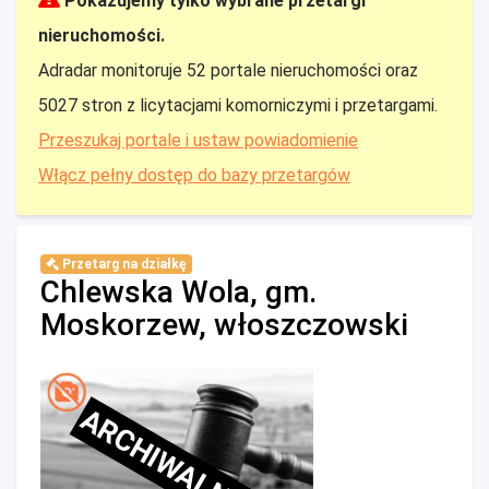
Pokazujemy tylko wybrane przetargi
nieruchomości.
Adradar monitoruje 52 portale nieruchomości oraz
5027 stron z licytacjami komorniczymi i przetargami.
Przeszukaj portale i ustaw powiadomienie
Włącz pełny dostęp do bazy przetargów
Przetarg na działkę
Chlewska Wola, gm.
Moskorzew, włoszczowski
ARCHIWALNE