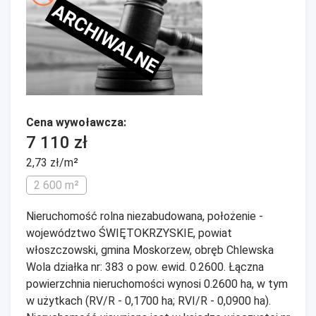
ARCHIWALNE
Cena wywoławcza:
7 110 zł
2,73 zł/m²
2 600 m²
Nieruchomość rolna niezabudowana, położenie -
województwo ŚWIĘTOKRZYSKIE, powiat
włoszczowski, gmina Moskorzew, obręb Chlewska
Wola działka nr: 383 o pow. ewid. 0.2600. Łączna
powierzchnia nieruchomości wynosi 0.2600 ha, w tym
w użytkach (RV/R - 0,1700 ha; RVI/R - 0,0900 ha).