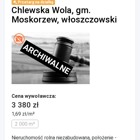
Przetarg na działkę
Chlewska Wola, gm.
Moskorzew, włoszczowski
ARCHIWALNE
Cena wywoławcza:
3 380 zł
1,69 zł/m²
2 000 m²
Nieruchomość rolna niezabudowana, położenie -