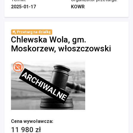
2025-01-17
KOWR
Przetarg na działkę
Chlewska Wola, gm.
Moskorzew, włoszczowski
ARCHIWALNE
Cena wywoławcza:
11 980 zł