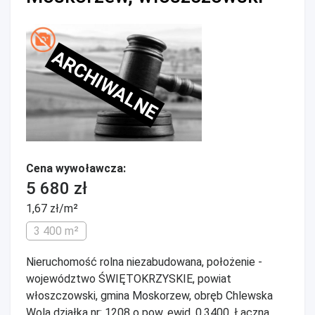
ARCHIWALNE
Cena wywoławcza:
5 680 zł
1,67 zł/m²
3 400 m²
Nieruchomość rolna niezabudowana, położenie -
województwo ŚWIĘTOKRZYSKIE, powiat
włoszczowski, gmina Moskorzew, obręb Chlewska
Wola działka nr: 1208 o pow. ewid. 0.3400. Łączna