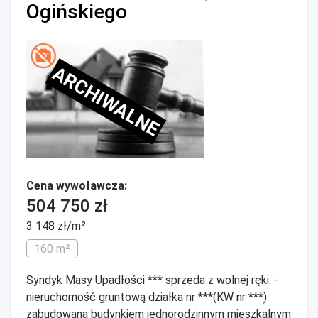
Ogińskiego
ARCHIWALNE
Cena wywoławcza:
504 750 zł
3 148 zł/m²
160 m²
Syndyk Masy Upadłości *** sprzeda z wolnej ręki: -
nieruchomość gruntową działka nr ***(KW nr ***)
zabudowaną budynkiem jednorodzinnym mieszkalnym