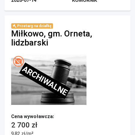
2026-07-14
KOMORNIK
Przetarg na działkę
Miłkowo, gm. Orneta,
lidzbarski
ARCHIWALNE
Cena wywoławcza:
2 700 zł
9,82 zł/m²