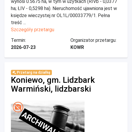
wynosi 0.5675 ha, w tym w użytkach (RIVb - 0,0377
ha; ŁIV - 0,5298 ha). Nieruchomość ujawniona jest w
księdze wieczystej nr OL1L/00033779/1. Pełna
treść ...
Szczegóły przetargu
Termin:
Organizator przetargu:
2026-07-23
KOWR
Przetarg na działkę
Koniewo, gm. Lidzbark
Warmiński, lidzbarski
ARCHIWALNE