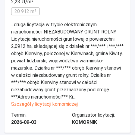
2,23 zł/m²
20 912 m²
...druga licytacja w trybie elektronicznym
nieruchomości: NIEZABUDOWANY GRUNT ROLNY
Licytacja nieruchomości gruntowej o powierzchni
2,0912 ha, składającej się z działek nr ***/*** i ***/***
obręb Kierwiny, położonej w Kierwinach, gmina Kiwity,
powiat lidzbarski, województwo warmińsko-
mazurskie. Działka nr ***/*** obręb Kierwiny stanowi
w całości niezabudowany grunt rolny. Działka nr
***/*** obręb Kierwiny stanowi w całości
niezabudowany grunt przeznaczony pod drogę.
***Adres nieruchomości*** Ki...
Szczegóły licytacji komorniczej
Termin:
Organizator licytacji:
2026-09-03
KOMORNIK