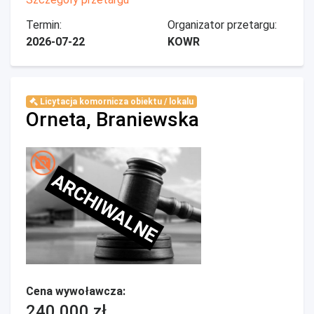
Termin:
Organizator przetargu:
2026-07-22
KOWR
Licytacja komornicza obiektu / lokalu
Orneta, Braniewska
ARCHIWALNE
Cena wywoławcza:
240 000 zł