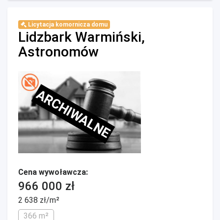
Licytacja komornicza domu
Lidzbark Warmiński,
Astronomów
ARCHIWALNE
Cena wywoławcza:
966 000 zł
2 638 zł/m²
366 m²