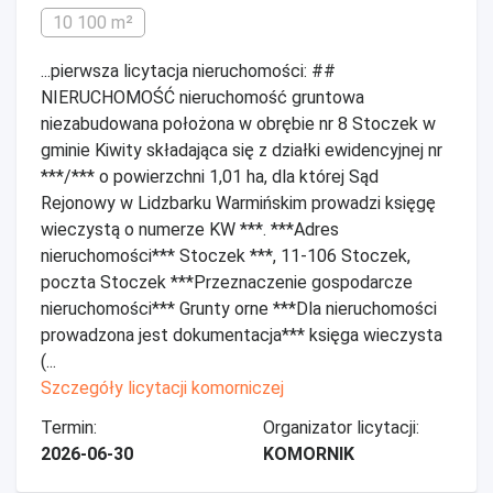
10 100 m²
...pierwsza licytacja nieruchomości: ##
NIERUCHOMOŚĆ nieruchomość gruntowa
niezabudowana położona w obrębie nr 8 Stoczek w
gminie Kiwity składająca się z działki ewidencyjnej nr
***/*** o powierzchni 1,01 ha, dla której Sąd
Rejonowy w Lidzbarku Warmińskim prowadzi księgę
wieczystą o numerze KW ***. ***Adres
nieruchomości*** Stoczek ***, 11-106 Stoczek,
poczta Stoczek ***Przeznaczenie gospodarcze
nieruchomości*** Grunty orne ***Dla nieruchomości
prowadzona jest dokumentacja*** księga wieczysta
(...
Szczegóły licytacji komorniczej
Termin:
Organizator licytacji:
2026-06-30
KOMORNIK