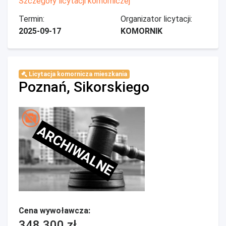
Szczegóły licytacji komorniczej
Termin:
Organizator licytacji:
2025-09-17
KOMORNIK
Licytacja komornicza mieszkania
Poznań, Sikorskiego
ARCHIWALNE
Cena wywoławcza:
348 300 zł