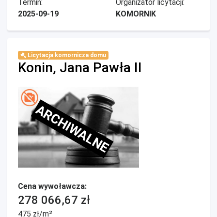
Termin:
Organizator licytacji:
2025-09-19
KOMORNIK
Licytacja komornicza domu
Konin, Jana Pawła II
ARCHIWALNE
Cena wywoławcza:
278 066,67 zł
475 zł/m²