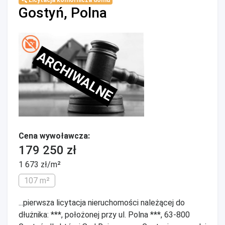
Licytacja komornicza domu
Gostyń, Polna
ARCHIWALNE
Cena wywoławcza:
179 250 zł
1 673 zł/m²
107 m²
...pierwsza licytacja nieruchomości należącej do
dłużnika: ***, położonej przy ul. Polna ***, 63-800