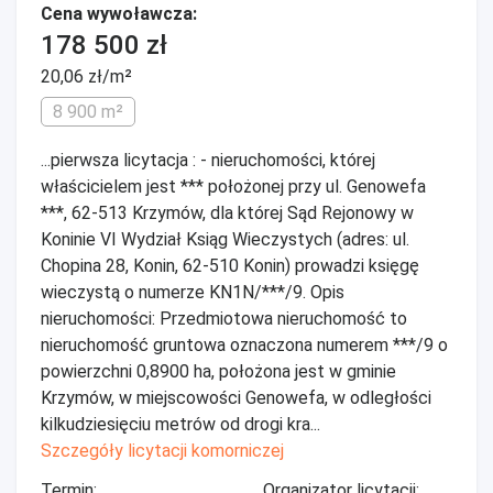
Cena wywoławcza:
178 500 zł
20,06 zł/m²
8 900 m²
...pierwsza licytacja : - nieruchomości, której
właścicielem jest *** położonej przy ul. Genowefa
***, 62-513 Krzymów, dla której Sąd Rejonowy w
Koninie VI Wydział Ksiąg Wieczystych (adres: ul.
Chopina 28, Konin, 62-510 Konin) prowadzi księgę
wieczystą o numerze KN1N/***/9. Opis
nieruchomości: Przedmiotowa nieruchomość to
nieruchomość gruntowa oznaczona numerem ***/9 o
powierzchni 0,8900 ha, położona jest w gminie
Krzymów, w miejscowości Genowefa, w odległości
kilkudziesięciu metrów od drogi kra...
Szczegóły licytacji komorniczej
Termin:
Organizator licytacji: