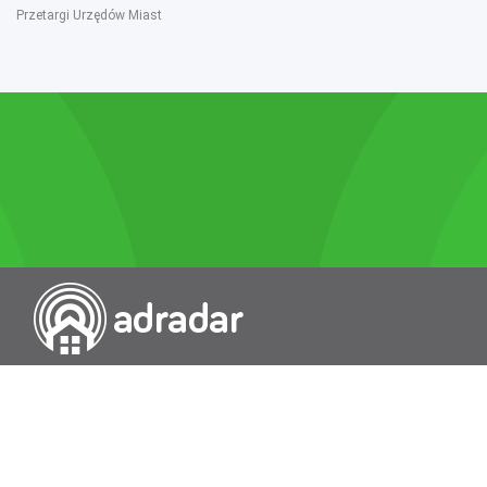
Przetargi Urzędów Miast
Przeszukiwarka portali nieruchomości
Wykazy
Rokowania
Baza wiedzy
O nas
Kontakt
Wydawcą Dziennika Monitor Przetargów, wpisanego do Rejestru