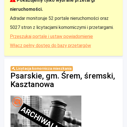
Pokazujemy tylko wybrane przetargi
nieruchomości.
Adradar monitoruje 52 portale nieruchomości oraz
5027 stron z licytacjami komorniczymi i przetargami.
Przeszukaj portale i ustaw powiadomienie
Włącz pełny dostęp do bazy przetargów
Licytacja komornicza mieszkania
Psarskie, gm. Śrem, śremski,
Kasztanowa
ARCHIWALNE