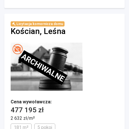
Licytacja komornicza domu
Kościan, Leśna
ARCHIWALNE
Cena wywoławcza:
477 195 zł
2 632 zł/m²
181 m²
5 pokoi