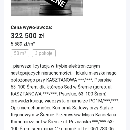
Cena wywoławcza:
322 500 zł
5 589 zł/m²
58 m²
3 pokoje
...pierwsza licytacja w trybie elektronicznym
następujących nieruchomości: - lokalu mieszkalnego
położonego przy KASZTANOWA ***/***, Psarskie,
63-100 Śrem, dla którego Sąd w Śremie (adres: ul.
KASZTANOWA ***/***, Psarskie, 63-100 Śrem)
prowadzi księgę wieczystą o numerze PO1M/***/***.
Opis nieruchomości: Komornik Sądowy przy Sądzie
Rejonowym w Śremie Przemysław Migas Kancelaria
Komornicza nr I w Śremie ul. Poznańska ***/*** 63-
100 Śrem srem.migas@komornik.pl tel: 061 283 06