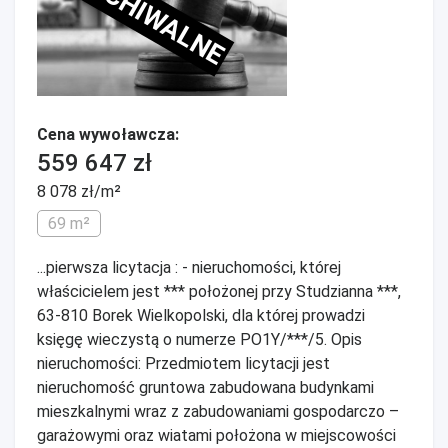
ARCHIWALNE
Cena wywoławcza:
559 647 zł
8 078 zł/m²
69 m²
...pierwsza licytacja : - nieruchomości, której
właścicielem jest *** położonej przy Studzianna ***,
63-810 Borek Wielkopolski, dla której prowadzi
księgę wieczystą o numerze PO1Y/***/5. Opis
nieruchomości: Przedmiotem licytacji jest
nieruchomość gruntowa zabudowana budynkami
mieszkalnymi wraz z zabudowaniami gospodarczo –
garażowymi oraz wiatami położona w miejscowości