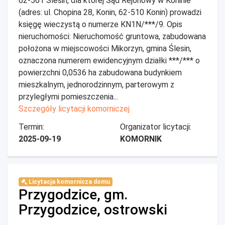
62-561 Ślesin, dla której Sąd Rejonowy w Koninie
(adres: ul. Chopina 28, Konin, 62-510 Konin) prowadzi
księgę wieczystą o numerze KN1N/***/9. Opis
nieruchomości: Nieruchomość gruntowa, zabudowana
położona w miejscowości Mikorzyn, gmina Ślesin,
oznaczona numerem ewidencyjnym działki ***/*** o
powierzchni 0,0536 ha zabudowana budynkiem
mieszkalnym, jednorodzinnym, parterowym z
przyległymi pomieszczenia...
Szczegóły licytacji komorniczej
Termin:
Organizator licytacji:
2025-09-19
KOMORNIK
Licytacja komornicza domu
Przygodzice, gm.
Przygodzice, ostrowski