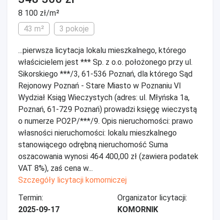
8 100 zł/m²
43 m²
3 pokoje
...pierwsza licytacja lokalu mieszkalnego, którego
właścicielem jest *** Sp. z o.o. położonego przy ul.
Sikorskiego ***/3, 61-536 Poznań, dla którego Sąd
Rejonowy Poznań - Stare Miasto w Poznaniu VI
Wydział Ksiąg Wieczystych (adres: ul. Młyńska 1a,
Poznań, 61-729 Poznań) prowadzi księgę wieczystą
o numerze PO2P/***/9. Opis nieruchomości: prawo
własności nieruchomości: lokalu mieszkalnego
stanowiącego odrębną nieruchomość Suma
oszacowania wynosi 464 400,00 zł (zawiera podatek
VAT 8%), zaś cena w...
Szczegóły licytacji komorniczej
Termin:
Organizator licytacji:
2025-09-17
KOMORNIK