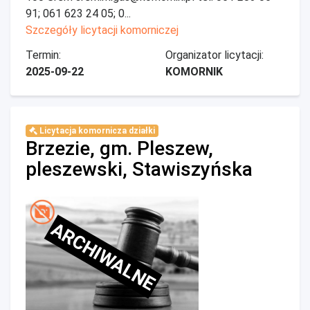
91; 061 623 24 05; 0...
Szczegóły licytacji komorniczej
Termin:
Organizator licytacji:
2025-09-22
KOMORNIK
Licytacja komornicza działki
Brzezie, gm. Pleszew,
pleszewski, Stawiszyńska
ARCHIWALNE