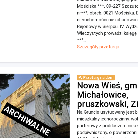
Mościska ***, 09-227 Szczuto
nr***, obręb: 0021 Mościska. 
nieruchomości niezabudowan
Rejonowy w Sierpcu, IV Wydzi
Wieczystych prowadzi księgę 
***...
Szczegóły przetargu
Przetarg na dom
Nowa Wieś, gm
Michałowice,
pruszkowski, Z
ARCHIWALNE
Na Gruncie usytuowany jest 
mieszkalny jednorodzinny, wol
parterowy z poddaszem nieu
podpiwniczony, o powierzchni