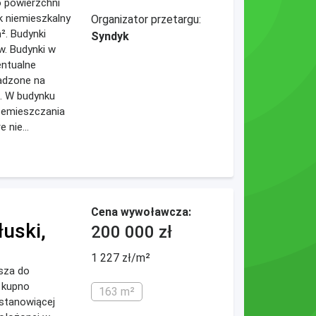
o powierzchni
 niemieszkalny
Organizator przetargu:
². Budynki
Syndyk
w. Budynki w
entualne
adzone na
m. W budynku
rzemieszczania
 nie...
Cena wywoławcza:
łuski,
200 000 zł
1 227 zł/m²
sza do
 kupno
163 m²
stanowiącej