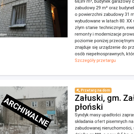
68,89 m², budynek garażowy 
zabudowy 29 m² oraz budynek
o powierzchni zabudowy 31 m
wybudowane w latach 80. XX 
złym stanie technicznym, ew
remonty i modernizacje prow
poziomie poniżej przeciętny
znajduje się urządzenie do p
osób niepełnosprawnych, które
Szczegóły przetargu
Przetarg na dom
Załuski, gm. Za
ARCHIWALNE
płoński
Syndyk masy upadłości zapra
składania ofert pisemnych na
zabudowanej nieruchomości, 