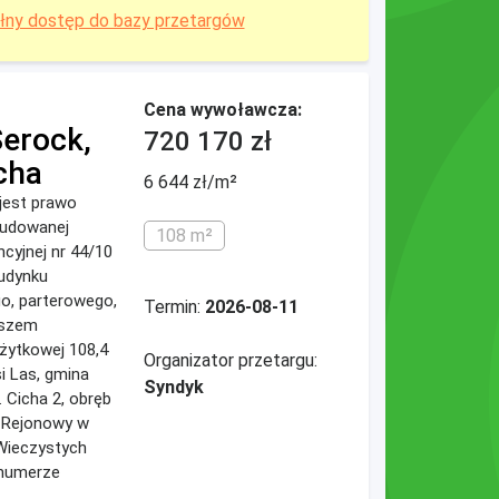
łny dostęp do bazy przetargów
Cena wywoławcza:
Serock,
720 170 zł
cha
6 644 zł/m²
jest prawo
budowanej
108 m²
ncyjnej nr 44/10
budynku
o, parterowego,
Termin:
2026-08-11
aszem
żytkowej 108,4
Organizator przetargu:
i Las, gmina
Syndyk
. Cicha 2, obręb
d Rejonowy w
 Wieczystych
 numerze