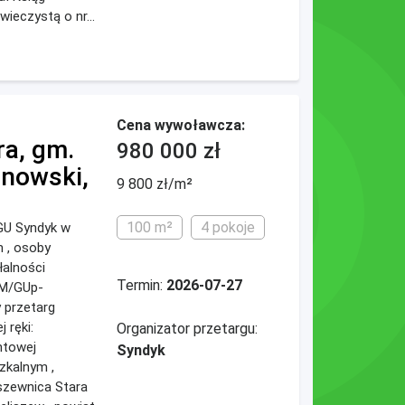
ieczystą o nr...
Cena wywoławcza:
ra, gm.
980 000 zł
onowski,
9 800 zł/m²
100 m²
4 pokoje
U Syndyk w
 , osoby
łalności
Termin:
2026-07-27
2M/GUp-
 przetarg
 ręki:
Organizator przetargu:
ntowej
Syndyk
zkalnym ,
szewnica Stara