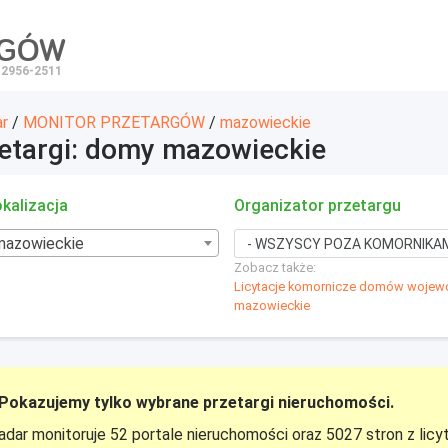
RGÓW
 2956-2511
ar
/
MONITOR PRZETARGÓW
/
mazowieckie
etargi: domy mazowieckie
kalizacja
Organizator przetargu
mazowieckie
Zobacz także:
Licytacje komornicze domów woje
mazowieckie
Pokazujemy tylko wybrane przetargi nieruchomości.
adar monitoruje 52 portale nieruchomości oraz 5027 stron z licy