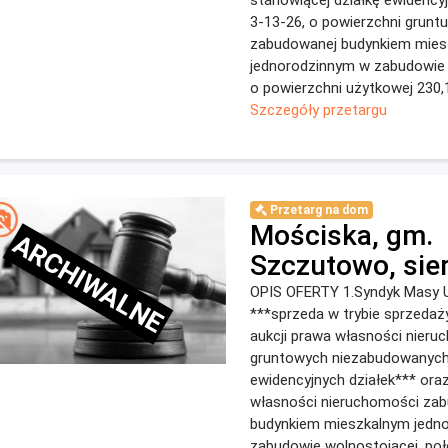
stanowiącej działkę ewidencyj
3-13-26, o powierzchni grunt
zabudowanej budynkiem mies
jednorodzinnym w zabudowie 
o powierzchni użytkowej 230,10
Szczegóły przetargu
Przetarg na dom
Mościska, gm.
ARCHIWALNE
Szczutowo, sie
OPIS OFERTY 1.Syndyk Masy 
***sprzeda w trybie sprzedaży 
aukcji prawa własności nieru
gruntowych niezabudowanyc
ewidencyjnych działek*** ora
własności nieruchomości za
budynkiem mieszkalnym jedn
zabudowie wolnostojącej, po