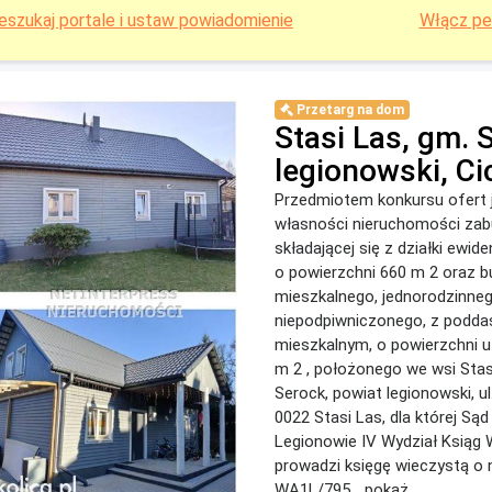
eszukaj portale i ustaw powiadomienie
Włącz pe
Przetarg na dom
Stasi Las, gm. 
legionowski, Ci
Przedmiotem konkursu ofert 
własności nieruchomości za
składającej się z działki ewide
o powierzchni 660 m 2 oraz 
mieszkalnego, jednorodzinneg
niepodpiwniczonego, z podd
mieszkalnym, o powierzchni u
m 2 , położonego we wsi Stas
Serock, powiat legionowski, ul
0022 Stasi Las, dla której Są
Legionowie IV Wydział Ksiąg
prowadzi księgę wieczystą o
WA1L/795... pokaż ...