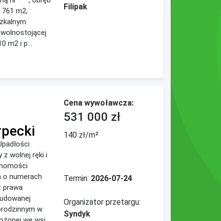
ną nr ***, obręb
Filipak
u 761 m2,
zkalnym
wolnostojącej
 m2 i p...
Cena wywoławcza:
531 000 zł
rpecki
140 zł/m²
Upadłości
z wolnej ręki i
chomości
h o numerach
Termin:
2026-07-24
z prawa
budowanej
Organizator przetargu:
orodzinnym w
Syndyk
łożonej we wsi