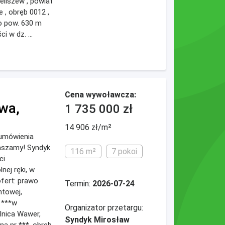
eliszew , powiat
 , obręb 0012 ,
*o pow. 630 m
i w dz. ...
Cena wywoławcza:
wa,
1 735 000 zł
14 906 zł/m²
 umówienia
raszamy! Syndyk
116 m²
7 pokoi
ci
lnej ręki, w
fert: prawo
Termin:
2026-07-24
ntowej,
 ***w
Organizator przetargu:
lnica Wawer,
Syndyk Mirosław