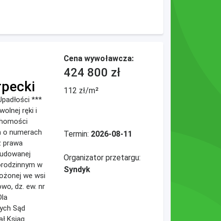
Cena wywoławcza:
424 800 zł
rpecki
112 zł/m²
padłości ***
olnej ręki i
chomości
h o numerach
Termin:
2026-08-11
z prawa
budowanej
Organizator przetargu:
orodzinnym w
Syndyk
łożonej we wsi
wo, dz. ew. nr
Dla
ych Sąd
ał Ksiąg