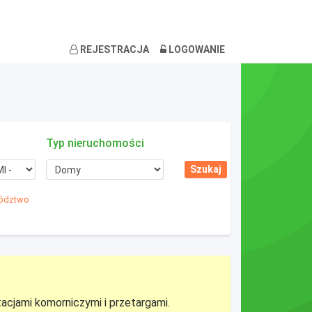
REJESTRACJA
LOGOWANIE
Typ nieruchomości
wództwo
tacjami komorniczymi i przetargami.