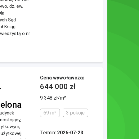
wo, dz. ew.
Dla
ych Sąd
ał Ksiąg
wieczystą o nr
Cena wywoławcza:
.
644 000 zł
9 348 zł/m²
ielona
69 m²
3 pokoje
budynek
nostojący,
żytkowym,
Termin:
2026-07-23
 użytkowej