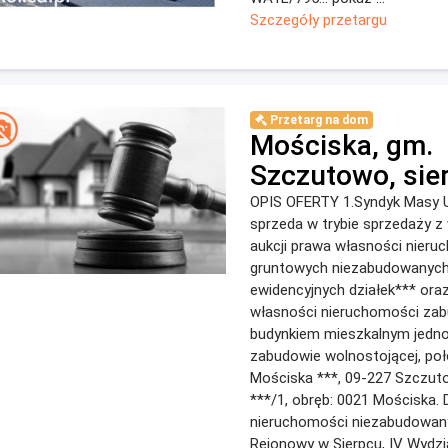
Szczegóły przetargu
Przetarg na dom
Mościska, gm.
Szczutowo, sie
OPIS OFERTY 1.Syndyk Masy U
sprzeda w trybie sprzedaży z w
aukcji prawa własności nieru
gruntowych niezabudowanyc
ewidencyjnych działek*** ora
własności nieruchomości za
budynkiem mieszkalnym jedn
zabudowie wolnostojącej, po
Mościska ***, 09-227 Szczuto
***/1, obręb: 0021 Mościska. 
nieruchomości niezabudowan
Rejonowy w Sierpcu, IV Wydzi