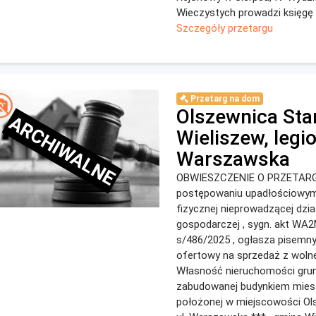
Wieczystych prowadzi księgę w
Szczegóły przetargu
Przetarg na dom
Olszewnica Sta
ARCHIWALNE
Wieliszew, legi
Warszawska
OBWIESZCZENIE O PRZETARG
postępowaniu upadłościowym
fizycznej nieprowadzącej dzia
gospodarczej , sygn. akt WA
s/486/2025 , ogłasza pisemny
ofertowy na sprzedaż z wolnej
Własność nieruchomości gru
zabudowanej budynkiem mies
położonej w miejscowości Ol