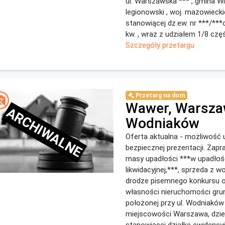
ul. Warszawska *** , gmina Wi
legionowski , woj. mazowieckie
stanowiącej dz.ew. nr ***/**
kw. , wraz z udziałem 1/8 częśc
Szczegóły przetargu
Przetarg na dom
Wawer, Warsza
ARCHIWALNE
Wodniaków
Oferta aktualna - możliwość
bezpiecznej prezentacji. Zap
masy upadłości ***w upadłoś
likwidacyjnej,***, sprzeda z wo
drodze pisemnego konkursu o
własności nieruchomości gru
położonej przy ul. Wodniaków
miejscowości Warszawa, dzie