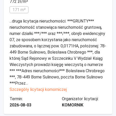
772 zł/m²
171 m²
...druga licytacja nieruchomości: ***GRUNTY***
nieruchomość stanowiąca nieruchomość gruntową,
numer działki ***/*** oraz ***/***, obręb ewidencyjny
07, ze sposobem korzystania jako nieruchomość
zabudowana, o łącznej pow. 0,0171HA, położonej: 78-
449 Borne Sulinowo, Bolesława Chrobrego ***, dla
której Sąd Rejonowy w Szczecinku V Wydział Ksiąg
Wieczystych prowadzi księgę wieczystą o numerze
*** ***Adres nieruchomości*** Bolesława Chrobrego
***, 78-449 Borne Sulinowo, poczta Borne Sulinowo
***Przez...
Szczegóły licytacji komorniczej
Termin:
Organizator licytacji:
2026-08-03
KOMORNIK