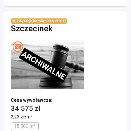
Licytacja komornicza działki
Szczecinek
ARCHIWALNE
Cena wywoławcza:
34 575 zł
2,23 zł/m²
15 500 m²