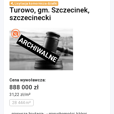
Licytacja komornicza działki
Turowo, gm. Szczecinek,
szczecinecki
ARCHIWALNE
Cena wywoławcza:
888 000 zł
31,22 zł/m²
28 444 m²
...pierwsza licytacja : - nieruchomości, której