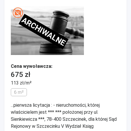
ARCHIWALNE
Cena wywoławcza:
675 zł
113 zł/m²
6 m²
...pierwsza licytacja : - nieruchomości, której
właścicielem jest *** *** położonej przy ul.
Sienkiewicza ***, 78-400 Szczecinek, dla której Sąd
Rejonowy w Szczecinku V Wydział Ksiąg