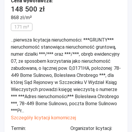
Cena wywoławcza:
148 500 zł
868 zł/m²
171 m²
...pierwsza licytacja nieruchomości: ***GRUNTY***
nieruchomość stanowiąca nieruchomość gruntową,
numer działki ***/*** oraz ***/***, obręb ewidencyjny
07, ze sposobem korzystania jako nieruchomość
zabudowana, o łącznej pow. 0,0171HA, położonej: 78-
449 Borne Sulinowo, Bolesława Chrobrego ***, dla
której Sąd Rejonowy w Szczecinku V Wydział Ksiąg
Wieczystych prowadzi księgę wieczystą o numerze
*** ***Adres nieruchomości*** Bolesława Chrobrego
***, 78-449 Borne Sulinowo, poczta Borne Sulinowo
***Pr...
Szczegóły licytacji komorniczej
Termin:
Organizator licytacji: