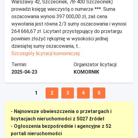
Warszawy 42, Szczecinek, 78-400 Szczecinek)
prowadzi księgę wieczystą o numerze ***. Suma
oszacowania wynosi 397 000,00 zł, zaś cena
wywołania jest równa 2/3 sumy oszacowania i wynosi
264 666,67 zł. Licytant przystępujący do przetargu
powinien złożyć rękojmię w wysokości jednej
dziesiątej sumy oszacowania, t...
Szczegóły licytacji komorniczej
Termin:
Organizator licytacji:
2025-04-23
KOMORNIK
1
2
3
4
5
- Najnowsze obwieszczenia o przetargach i
licytacjach nieruchomości z 5027 źródeł
- Ogłoszenia bezpośrednie i agencyjne z 52
portali nieruchomości