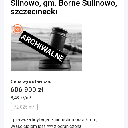
Silnowo, gm. Borne Sulinowo,
szczecinecki
ARCHIWALNE
Cena wywoławcza:
606 900 zł
8,43 zł/m²
72 025 m²
...pierwsza licytacja : - nieruchomości, której
właścicielem jest *** z ograniczoną