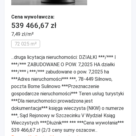
Cena wywoławcza:
539 466,67 zł
7,49 zł/m²
72 025 m²
...druga licytacja nieruchomości: DZIAŁKI ***/*** I
***/*** ZABUDOWANE O POW. 7,2025 HA działki
***/*** i ***/*** zabudowane o pow. 7,2025 ha
***Adres nieruchomości*** ***, 78-449 Silnowo,
poczta Borne Sulinowo ***Przeznaczenie
gospodarcze nieruchomości*** Teren usług turystyki
***Dla nieruchomości prowadzona jest
dokumentacja*** księga wieczysta (NKW) o numerze
***, Sąd Rejonowy w Szczecinku V Wydział Ksiąg
Wieczystych ***Dłużnik*** *** ***Cena wywołania***
539 466,67 zł (2/3 ceny sumy oszacow...