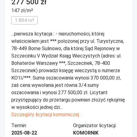
277 500 zł
147 zł/m²
1 894 m²
...pierwsza licytacja : - nieruchomości, której
właścicielem jest *** położonej przy ul. Turystyczna,
78-449 Borne Sulinowo, dla której Sąd Rejonowy w
Szczecinku V Wydział Ksiąg Wieczystych (adres: ul.
Bohaterów Warszawy ***, Szczecinek, 78-400
Szczecinek) prowadzi księgę wieczystą o numerze
KO1I/***. Suma oszacowania wynosi 370 000,00 zł,
zaś cena wywołania jest równa 3/4 sumy
oszacowania i wynosi 277 500,00 zł. Licytant
przystępujący do przetargu powinien złożyć rękojmię
w wysokości jednej dzi...
Szczegóły licytacji komorniczej
Termin:
Organizator licytacji:
2025-08-22
KOMORNIK