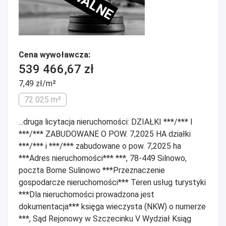
Cena wywoławcza:
539 466,67 zł
7,49 zł/m²
72 025 m²
...druga licytacja nieruchomości: DZIAŁKI ***/*** I
***/*** ZABUDOWANE O POW. 7,2025 HA działki
***/*** i ***/*** zabudowane o pow. 7,2025 ha
***Adres nieruchomości*** ***, 78-449 Silnowo,
poczta Borne Sulinowo ***Przeznaczenie
gospodarcze nieruchomości*** Teren usług turystyki
***Dla nieruchomości prowadzona jest
dokumentacja*** księga wieczysta (NKW) o numerze
***, Sąd Rejonowy w Szczecinku V Wydział Ksiąg