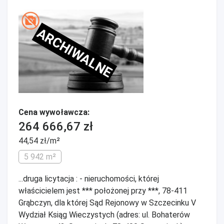
ARCHIWALNE
Cena wywoławcza:
264 666,67 zł
44,54 zł/m²
5 942 m²
...druga licytacja : - nieruchomości, której
właścicielem jest *** położonej przy ***, 78-411
Grąbczyn, dla której Sąd Rejonowy w Szczecinku V
Wydział Ksiąg Wieczystych (adres: ul. Bohaterów