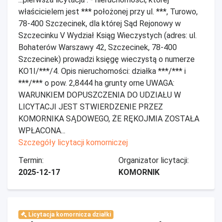
właścicielem jest *** położonej przy ul. ***, Turowo,
78-400 Szczecinek, dla której Sąd Rejonowy w
Szczecinku V Wydział Ksiąg Wieczystych (adres: ul.
Bohaterów Warszawy 42, Szczecinek, 78-400
Szczecinek) prowadzi księgę wieczystą o numerze
KO1I/***/4. Opis nieruchomości: działka ***/*** i
***/*** o pow. 2,8444 ha grunty orne UWAGA:
WARUNKIEM DOPUSZCZENIA DO UDZIAŁU W
LICYTACJI JEST STWIERDZENIE PRZEZ
KOMORNIKA SĄDOWEGO, ŻE RĘKOJMIA ZOSTAŁA
WPŁACONA...
Szczegóły licytacji komorniczej
Termin:
Organizator licytacji:
2025-12-17
KOMORNIK
Licytacja komornicza działki