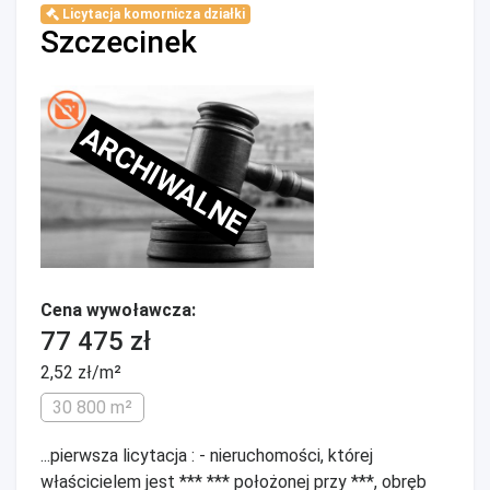
Licytacja komornicza działki
Szczecinek
ARCHIWALNE
Cena wywoławcza:
77 475 zł
2,52 zł/m²
30 800 m²
...pierwsza licytacja : - nieruchomości, której
właścicielem jest *** *** położonej przy ***, obręb