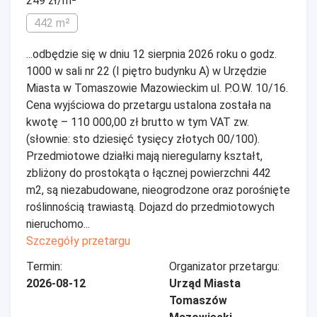
249 zł/m²
442 m²
...odbędzie się w dniu 12 sierpnia 2026 roku o godz.
1000 w sali nr 22 (I piętro budynku A) w Urzędzie
Miasta w Tomaszowie Mazowieckim ul. P.O.W. 10/16.
Cena wyjściowa do przetargu ustalona została na
kwotę – 110 000,00 zł brutto w tym VAT zw.
(słownie: sto dziesięć tysięcy złotych 00/100).
Przedmiotowe działki mają nieregularny kształt,
zbliżony do prostokąta o łącznej powierzchni 442
m2, są niezabudowane, nieogrodzone oraz porośnięte
roślinnością trawiastą. Dojazd do przedmiotowych
nieruchomo...
Szczegóły przetargu
Termin:
Organizator przetargu:
2026-08-12
Urząd Miasta
Tomaszów