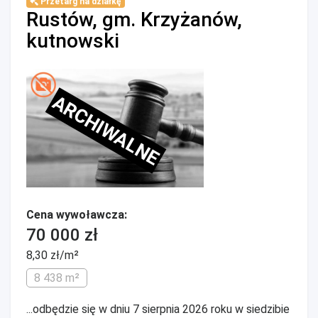
Przetarg na działkę
Rustów, gm. Krzyżanów,
kutnowski
ARCHIWALNE
Cena wywoławcza:
70 000 zł
8,30 zł/m²
8 438 m²
...odbędzie się w dniu 7 sierpnia 2026 roku w siedzibie