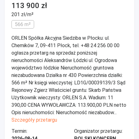
113 900 zł
201 zł/m²
566 m²
ORLEN Spółka Akcyjna Siedziba w Płocku: ul.
Chemików 7, 09-411 Płock, tel. +48 24 256 00 00
ogłasza przetarg na sprzedaż poniższej
nieruchomości Aleksandrów Łódzki ul. Ogrodowa
województwo łódzkie Nieruchomość gruntowa
niezabudowana Działka nr 430 Powierzchnia działki:
566 m² Nr księgi wieczystej: LD1G/00039139/3 Sąd
Rejonowy Zgierz Właściciel gruntu: Skarb Państwa
Użytkownik wieczysty: ORLEN S.A. Wadium: 11
390,00 CENA WYWOŁAWCZA: 113.900,00 PLN netto
Opis nieruchomości: Nieruchomość niezabudow...
Szczegóły przetargu
Termin:
Organizator przetargu:
2026-08-14
POLSKI KONCERN