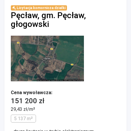
Licytacja komornicza działki
Pęcław, gm. Pęcław,
głogowski
Cena wywoławcza:
151 200 zł
29,43 zł/m²
5 137 m²