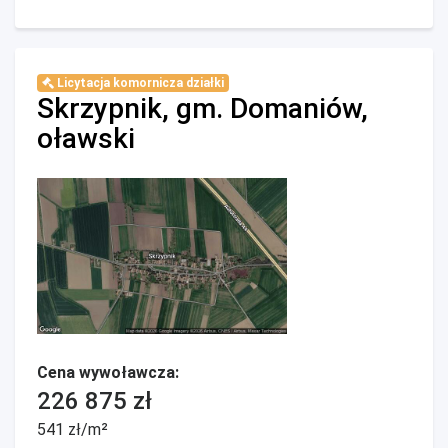
Licytacja komornicza działki
Skrzypnik, gm. Domaniów,
oławski
Cena wywoławcza:
226 875 zł
541 zł/m²