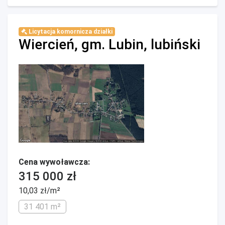
Licytacja komornicza działki
Wiercień, gm. Lubin, lubiński
Cena wywoławcza:
315 000 zł
10,03 zł/m²
31 401 m²