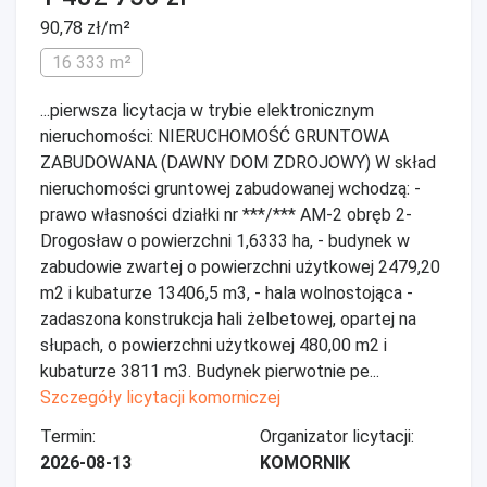
90,78 zł/m²
16 333 m²
...pierwsza licytacja w trybie elektronicznym
nieruchomości: NIERUCHOMOŚĆ GRUNTOWA
ZABUDOWANA (DAWNY DOM ZDROJOWY) W skład
nieruchomości gruntowej zabudowanej wchodzą: -
prawo własności działki nr ***/*** AM-2 obręb 2-
Drogosław o powierzchni 1,6333 ha, - budynek w
zabudowie zwartej o powierzchni użytkowej 2479,20
m2 i kubaturze 13406,5 m3, - hala wolnostojąca -
zadaszona konstrukcja hali żelbetowej, opartej na
słupach, o powierzchni użytkowej 480,00 m2 i
kubaturze 3811 m3. Budynek pierwotnie pe...
Szczegóły licytacji komorniczej
Termin:
Organizator licytacji:
2026-08-13
KOMORNIK