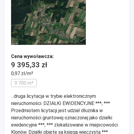
Cena wywoławcza:
9 395,33 zł
0,97 zł/m²
9 700 m²
...druga licytacja w trybie elektronicznym
nieruchomości: DZIAŁKI EWIDENCYJNE ***, ***
Przedmiotem licytacji jest udział dłużnika w
nieruchomości gruntowej oznaczonej jako działki
ewidencyjne ***, *** zlokalizowane w miejscowości
Klonów. Działki objęte są księgą wieczystą ***