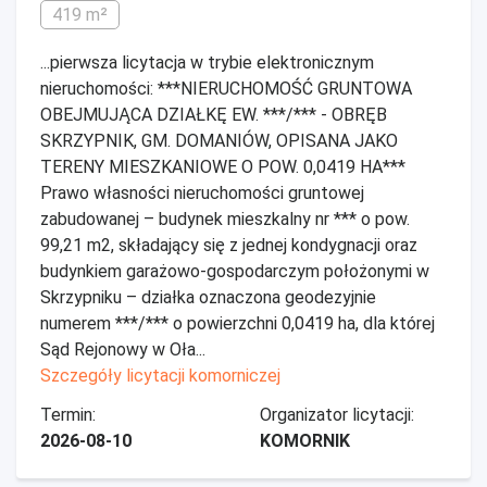
419 m²
...pierwsza licytacja w trybie elektronicznym
nieruchomości: ***NIERUCHOMOŚĆ GRUNTOWA
OBEJMUJĄCA DZIAŁKĘ EW. ***/*** - OBRĘB
SKRZYPNIK, GM. DOMANIÓW, OPISANA JAKO
TERENY MIESZKANIOWE O POW. 0,0419 HA***
Prawo własności nieruchomości gruntowej
zabudowanej – budynek mieszkalny nr *** o pow.
99,21 m2, składający się z jednej kondygnacji oraz
budynkiem garażowo-gospodarczym położonymi w
Skrzypniku – działka oznaczona geodezyjnie
numerem ***/*** o powierzchni 0,0419 ha, dla której
Sąd Rejonowy w Oła...
Szczegóły licytacji komorniczej
Termin:
Organizator licytacji:
2026-08-10
KOMORNIK