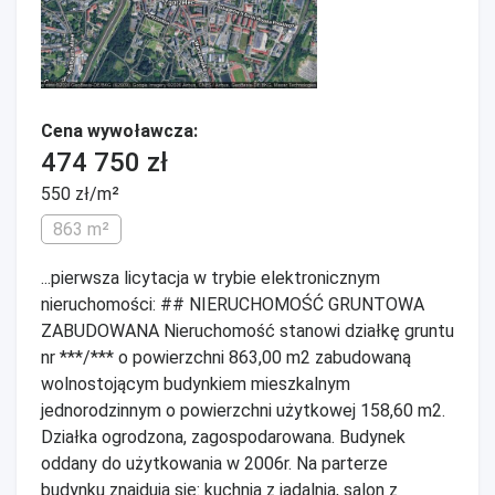
Cena wywoławcza:
474 750 zł
550 zł/m²
863 m²
...pierwsza licytacja w trybie elektronicznym
nieruchomości: ## NIERUCHOMOŚĆ GRUNTOWA
ZABUDOWANA Nieruchomość stanowi działkę gruntu
nr ***/*** o powierzchni 863,00 m2 zabudowaną
wolnostojącym budynkiem mieszkalnym
jednorodzinnym o powierzchni użytkowej 158,60 m2.
Działka ogrodzona, zagospodarowana. Budynek
oddany do użytkowania w 2006r. Na parterze
budynku znajdują się: kuchnia z jadalnią, salon z