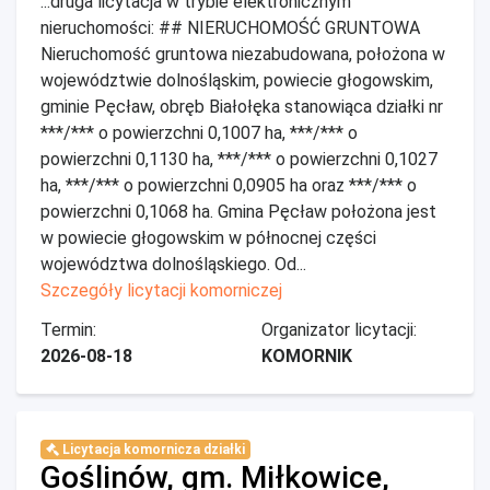
...druga licytacja w trybie elektronicznym
nieruchomości: ## NIERUCHOMOŚĆ GRUNTOWA
Nieruchomość gruntowa niezabudowana, położona w
województwie dolnośląskim, powiecie głogowskim,
gminie Pęcław, obręb Białołęka stanowiąca działki nr
***/*** o powierzchni 0,1007 ha, ***/*** o
powierzchni 0,1130 ha, ***/*** o powierzchni 0,1027
ha, ***/*** o powierzchni 0,0905 ha oraz ***/*** o
powierzchni 0,1068 ha. Gmina Pęcław położona jest
w powiecie głogowskim w północnej części
województwa dolnośląskiego. Od...
Szczegóły licytacji komorniczej
Termin:
Organizator licytacji:
2026-08-18
KOMORNIK
Licytacja komornicza działki
Goślinów, gm. Miłkowice,