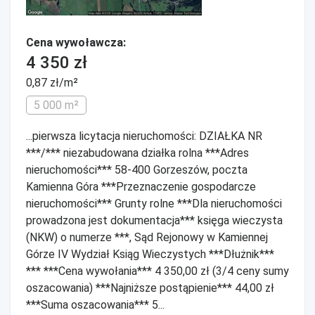
Cena wywoławcza:
4 350 zł
0,87 zł/m²
5 000 m²
...pierwsza licytacja nieruchomości: DZIAŁKA NR
***/*** niezabudowana działka rolna ***Adres
nieruchomości*** 58-400 Gorzeszów, poczta
Kamienna Góra ***Przeznaczenie gospodarcze
nieruchomości*** Grunty rolne ***Dla nieruchomości
prowadzona jest dokumentacja*** księga wieczysta
(NKW) o numerze ***, Sąd Rejonowy w Kamiennej
Górze IV Wydział Ksiąg Wieczystych ***Dłużnik***
*** ***Cena wywołania*** 4 350,00 zł (3/4 ceny sumy
oszacowania) ***Najniższe postąpienie*** 44,00 zł
***Suma oszacowania*** 5...