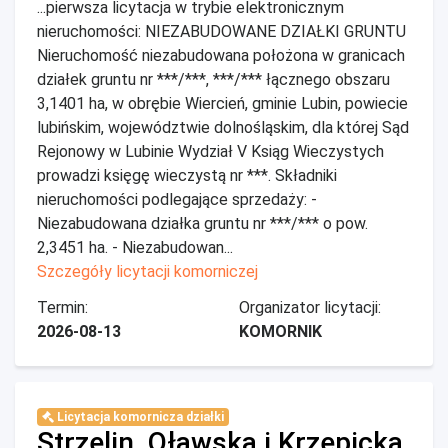
...pierwsza licytacja w trybie elektronicznym
nieruchomości: NIEZABUDOWANE DZIAŁKI GRUNTU
Nieruchomość niezabudowana położona w granicach
działek gruntu nr ***/***, ***/*** łącznego obszaru
3,1401 ha, w obrębie Wiercień, gminie Lubin, powiecie
lubińskim, województwie dolnośląskim, dla której Sąd
Rejonowy w Lubinie Wydział V Ksiąg Wieczystych
prowadzi księgę wieczystą nr ***. Składniki
nieruchomości podlegające sprzedaży: -
Niezabudowana działka gruntu nr ***/*** o pow.
2,3451 ha. - Niezabudowan...
Szczegóły licytacji komorniczej
Termin:
Organizator licytacji:
2026-08-13
KOMORNIK
Licytacja komornicza działki
Strzelin, Oławska i Krzepicka