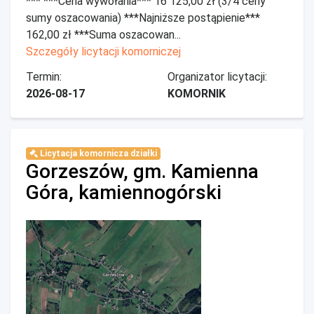
*** ***Cena wywołania*** 16 125,00 zł (3/4 ceny
sumy oszacowania) ***Najniższe postąpienie***
162,00 zł ***Suma oszacowan...
Szczegóły licytacji komorniczej
Termin:
Organizator licytacji:
2026-08-17
KOMORNIK
Licytacja komornicza działki
Gorzeszów, gm. Kamienna
Góra, kamiennogórski