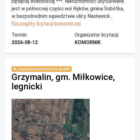
będącej własnością ***. Nieruchomość usytuowana
jest w północnej części wsi Ręków, gmina Sobótka,
w bezpośrednim sąsiedztwie ulicy Nasławick...
Szczegóły licytacji komorniczej
Termin:
Organizator licytacji:
2026-08-12
KOMORNIK
Licytacja komornicza działki
Grzymalin, gm. Miłkowice,
legnicki