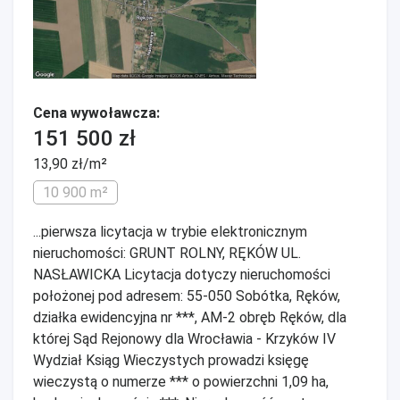
Cena wywoławcza:
151 500 zł
13,90 zł/m²
10 900 m²
...pierwsza licytacja w trybie elektronicznym
nieruchomości: GRUNT ROLNY, RĘKÓW UL.
NASŁAWICKA Licytacja dotyczy nieruchomości
położonej pod adresem: 55-050 Sobótka, Ręków,
działka ewidencyjna nr ***, AM-2 obręb Ręków, dla
której Sąd Rejonowy dla Wrocławia - Krzyków IV
Wydział Ksiąg Wieczystych prowadzi księgę
wieczystą o numerze *** o powierzchni 1,09 ha,