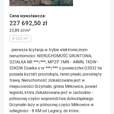
Cena wywoławcza:
227 692,50 zł
23,89 zł/m²
9 532 m²
...pierwsza licytacja w trybie elektronicznym
nieruchomości: NIERUCHOMOŚĆ GRUNTOWA,
DZIAŁKA NR ***/***, MPZP 1MN - 44MN, 1KDW -
53KDW Działka o nr ***/*** o powierzchni 0,9532 ha
posiada kształt prostokąta, teren płaski, porośnięty
trawą. Nieruchomość zlokalizowana jest w
miejscowości Grzymalin, gmina Miłkowice, powiat
legnicki, która zlokalizowana jest w zachodnio -
północnej części województwa dolnośląskiego.
Grzymalin leży w północnej części Miłkowice w
odległości - 8 KM od Legnicy, do które...