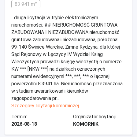
83 941 m²
...druga licytacja w trybie elektronicznym
nieruchomości: ## NIERUCHOMOŚĆ GRUNTOWA
ZABUDOWANA I NIEZABUDOWANA nieruchomość
gruntowa zabudowana i niezabudowana, położona:
99-140 Świnice Warckie, Zimne Rydzyna, dla której
Sąd Rejonowy w Łęczycy IV Wydział Ksiąg
Wieczystych prowadzi księgę wieczystą o numerze
KW *** [NKW ***] na działkach oznaczonych
numerami ewidencyjnymi ***, ***, *** o łącznej
powierzchni 8,3941 ha. Nieruchomość przeznaczona
w studium uwarunkowań i kierunków
zagospodarowania pr...
Szczegóły licytacji komorniczej
Termin:
Organizator licytacji:
2026-08-18
KOMORNIK