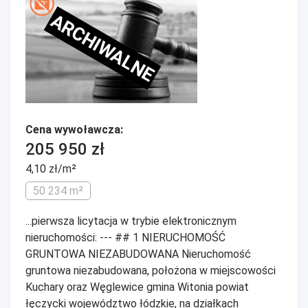
ARCHIWALNE
Cena wywoławcza:
205 950 zł
4,10 zł/m²
50 234 m²
...pierwsza licytacja w trybie elektronicznym
nieruchomości: --- ## 1 NIERUCHOMOŚĆ
GRUNTOWA NIEZABUDOWANA Nieruchomość
gruntowa niezabudowana, położona w miejscowości
Kuchary oraz Węglewice gmina Witonia powiat
łęczycki województwo łódzkie, na działkach