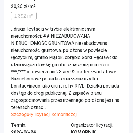
20,26 zł/m²
2 392 m²
...druga licytacja w trybie elektronicznym
nieruchomości: ## NIEZABUDOWANA
NIERUCHOMOŚĆ GRUNTOWA niezabudowana
nieruchomość gruntowa, położona w powiecie
łęczyckim, gminie Piątek, obrębie Górki Pęcławskie,
stanowiąca działkę gruntu oznaczoną numerem
***/*** o powierzchni 23 ary 92 metry kwadratowe.
Nieruchomość posiada oznaczenie użytku
bonitacyjnego jako grunt rolny RIVb. Działka posiada
dostęp do drogi publicznej. Z zapisów planu
zagospodarowania przestrzennego położona jest na
terenach oznac...
Szczegóły licytacji komorniczej
Termin:
Organizator licytacji:
2026-06-24
KOMORNIK