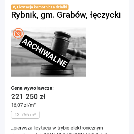
Licytacja komornicza działki
Rybnik, gm. Grabów, łęczycki
ARCHIWALNE
Cena wywoławcza:
221 250 zł
16,07 zł/m²
13 766 m²
...pierwsza licytacja w trybie elektronicznym