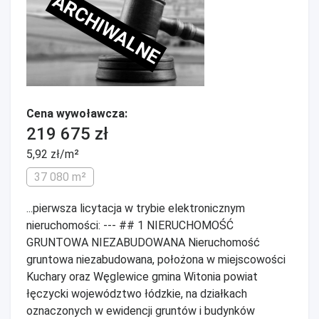
ARCHIWALNE
Cena wywoławcza:
219 675 zł
5,92 zł/m²
37 080 m²
...pierwsza licytacja w trybie elektronicznym
nieruchomości: --- ## 1 NIERUCHOMOŚĆ
GRUNTOWA NIEZABUDOWANA Nieruchomość
gruntowa niezabudowana, położona w miejscowości
Kuchary oraz Węglewice gmina Witonia powiat
łęczycki województwo łódzkie, na działkach
oznaczonych w ewidencji gruntów i budynków