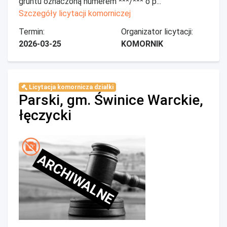
gruntu oznaczoną numerem ***/*** o p...
Szczegóły licytacji komorniczej
Termin:
Organizator licytacji:
2026-03-25
KOMORNIK
Licytacja komornicza działki
Parski, gm. Świnice Warckie,
łęczycki
ARCHIWALNE