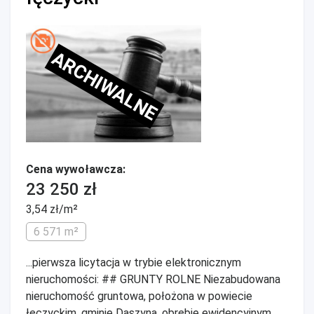
ARCHIWALNE
Cena wywoławcza:
23 250 zł
3,54 zł/m²
6 571 m²
...pierwsza licytacja w trybie elektronicznym
nieruchomości: ## GRUNTY ROLNE Niezabudowana
nieruchomość gruntowa, położona w powiecie
łęczyckim, gminie Daszyna, obrębie ewidencyjnym