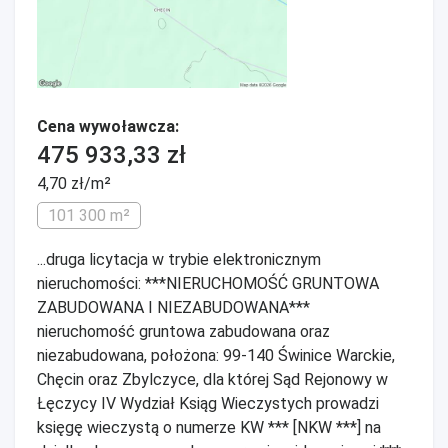
Cena wywoławcza:
475 933,33 zł
4,70 zł/m²
101 300 m²
...druga licytacja w trybie elektronicznym
nieruchomości: ***NIERUCHOMOŚĆ GRUNTOWA
ZABUDOWANA I NIEZABUDOWANA***
nieruchomość gruntowa zabudowana oraz
niezabudowana, położona: 99-140 Świnice Warckie,
Chęcin oraz Zbylczyce, dla której Sąd Rejonowy w
Łęczycy IV Wydział Ksiąg Wieczystych prowadzi
księgę wieczystą o numerze KW *** [NKW ***] na