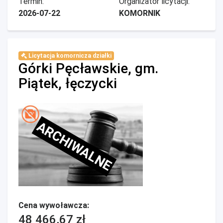
Termin:
Organizator licytacji:
2026-07-22
KOMORNIK
Licytacja komornicza działki
Górki Pęcławskie, gm.
Piątek, łęczycki
ARCHIWALNE
Cena wywoławcza:
48 466,67 zł