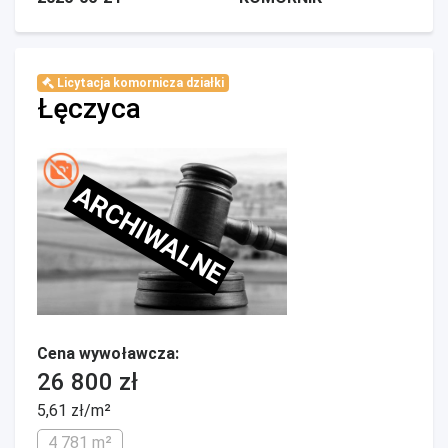
Licytacja komornicza działki
Łęczyca
ARCHIWALNE
Cena wywoławcza:
26 800 zł
5,61 zł/m²
4 781 m²