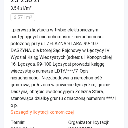
23 250 zł
3,54 zł/m²
6 571 m²
...pierwsza licytacja w trybie elektronicznym
następujących nieruchomości: - nieruchomości
położonej przy ul. ŻELAZNA STARA, 99-107
DASZYNA, dla której Sąd Rejonowy w Łęczycy IV
Wydział Ksiąg Wieczystych (adres: ul. Konopnickiej
16, Łęczyca, 99-100 Łęczyca) prowadzi księgę
wieczystą o numerze LD1Y/***/7. Opis
nieruchomości: Niezabudowana nieruchomość
gruntowa, położona w powiecie łęczyckim, gminie
Daszyna, obrębie ewidencyjnym Żelazna Stara,
stanowiąca działkę gruntu oznaczoną numerem ***/1
o p...
Szczegóły licytacji komorniczej
Termin:
Organizator licytacji: