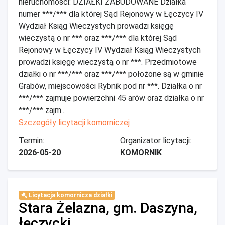
nieruchomości: DZIAŁKI ZABUDOWANE Działka
numer ***/*** dla której Sąd Rejonowy w Łęczycy IV
Wydział Ksiąg Wieczystych prowadzi księgę
wieczystą o nr *** oraz ***/*** dla której Sąd
Rejonowy w Łęczycy IV Wydział Ksiąg Wieczystych
prowadzi księgę wieczystą o nr ***. Przedmiotowe
działki o nr ***/*** oraz ***/*** położone są w gminie
Grabów, miejscowości Rybnik pod nr ***. Działka o nr
***/*** zajmuje powierzchni 45 arów oraz działka o nr
***/*** zajm...
Szczegóły licytacji komorniczej
Termin:
Organizator licytacji:
2026-05-20
KOMORNIK
Licytacja komornicza działki
Stara Żelazna, gm. Daszyna,
łęczycki