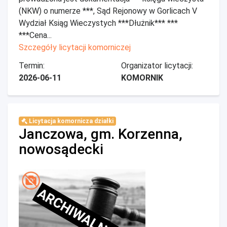
(NKW) o numerze ***, Sąd Rejonowy w Gorlicach V
Wydział Ksiąg Wieczystych ***Dłużnik*** ***
***Cena...
Szczegóły licytacji komorniczej
Termin:
Organizator licytacji:
2026-06-11
KOMORNIK
Licytacja komornicza działki
Janczowa, gm. Korzenna,
nowosądecki
ARCHIWALNE