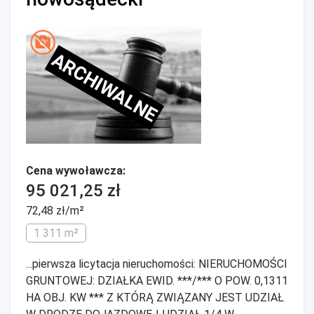
ARCHIWALNE
Cena wywoławcza:
95 021,25 zł
72,48 zł/m²
1 311 m²
...pierwsza licytacja nieruchomości: NIERUCHOMOŚCI
GRUNTOWEJ: DZIAŁKA EWID. ***/*** O POW. 0,1311
HA OBJ. KW *** Z KTÓRĄ ZWIĄZANY JEST UDZIAŁ