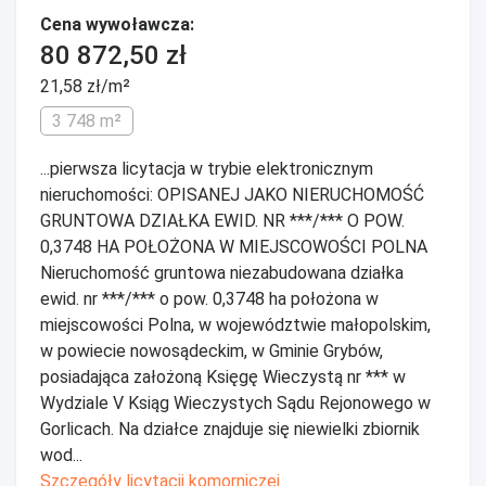
Cena wywoławcza:
80 872,50 zł
21,58 zł/m²
3 748 m²
...pierwsza licytacja w trybie elektronicznym
nieruchomości: OPISANEJ JAKO NIERUCHOMOŚĆ
GRUNTOWA DZIAŁKA EWID. NR ***/*** O POW.
0,3748 HA POŁOŻONA W MIEJSCOWOŚCI POLNA
Nieruchomość gruntowa niezabudowana działka
ewid. nr ***/*** o pow. 0,3748 ha położona w
miejscowości Polna, w województwie małopolskim,
w powiecie nowosądeckim, w Gminie Grybów,
posiadająca założoną Księgę Wieczystą nr *** w
Wydziale V Ksiąg Wieczystych Sądu Rejonowego w
Gorlicach. Na działce znajduje się niewielki zbiornik
wod...
Szczegóły licytacji komorniczej