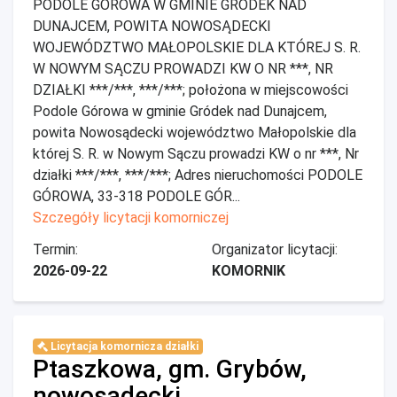
PODOLE GÓROWA W GMINIE GRÓDEK NAD
DUNAJCEM, POWITA NOWOSĄDECKI
WOJEWÓDZTWO MAŁOPOLSKIE DLA KTÓREJ S. R.
W NOWYM SĄCZU PROWADZI KW O NR ***, NR
DZIAŁKI ***/***, ***/***; położona w miejscowości
Podole Górowa w gminie Gródek nad Dunajcem,
powita Nowosądecki województwo Małopolskie dla
której S. R. w Nowym Sączu prowadzi KW o nr ***, Nr
działki ***/***, ***/***; Adres nieruchomości PODOLE
GÓROWA, 33-318 PODOLE GÓR...
Szczegóły licytacji komorniczej
Termin:
Organizator licytacji:
2026-09-22
KOMORNIK
Licytacja komornicza działki
Ptaszkowa, gm. Grybów,
nowosądecki