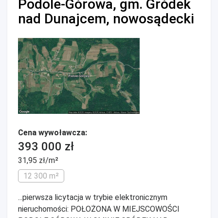
Podole-Górowa, gm. Gródek
nad Dunajcem, nowosądecki
Cena wywoławcza:
393 000 zł
31,95 zł/m²
12 300 m²
...pierwsza licytacja w trybie elektronicznym
nieruchomości: POŁOŻONA W MIEJSCOWOŚCI