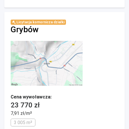
Licytacja komornicza działki
Grybów
Cena wywoławcza:
23 770 zł
7,91 zł/m²
3 005 m²