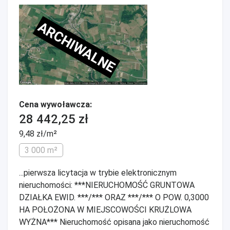
ARCHIWALNE
Cena wywoławcza:
28 442,25 zł
9,48 zł/m²
3 000 m²
...pierwsza licytacja w trybie elektronicznym
nieruchomości: ***NIERUCHOMOŚĆ GRUNTOWA
DZIAŁKA EWID. ***/*** ORAZ ***/*** O POW. 0,3000
HA POŁOŻONA W MIEJSCOWOŚCI KRUŻLOWA
WYŻNA*** Nieruchomość opisana jako nieruchomość