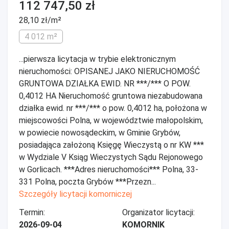
112 747,50 zł
28,10 zł/m²
4 012 m²
...pierwsza licytacja w trybie elektronicznym
nieruchomości: OPISANEJ JAKO NIERUCHOMOŚĆ
GRUNTOWA DZIAŁKA EWID. NR ***/*** O POW.
0,4012 HA Nieruchomość gruntowa niezabudowana
działka ewid. nr ***/*** o pow. 0,4012 ha, położona w
miejscowości Polna, w województwie małopolskim,
w powiecie nowosądeckim, w Gminie Grybów,
posiadająca założoną Księgę Wieczystą o nr KW ***
w Wydziale V Ksiąg Wieczystych Sądu Rejonowego
w Gorlicach. ***Adres nieruchomości*** Polna, 33-
331 Polna, poczta Grybów ***Przezn...
Szczegóły licytacji komorniczej
Termin:
Organizator licytacji:
2026-09-04
KOMORNIK