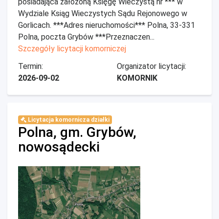
posiadająca założoną Księgę Wieczystą nr *** w
Wydziale Ksiąg Wieczystych Sądu Rejonowego w
Gorlicach. ***Adres nieruchomości*** Polna, 33-331
Polna, poczta Grybów ***Przeznaczen...
Szczegóły licytacji komorniczej
Termin:
Organizator licytacji:
2026-09-02
KOMORNIK
Licytacja komornicza działki
Polna, gm. Grybów,
nowosądecki