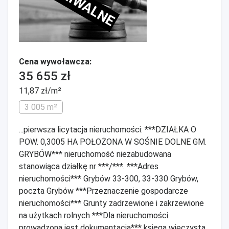
ARCHIWALNE
Cena wywoławcza:
35 655 zł
11,87 zł/m²
3 005 m²
...pierwsza licytacja nieruchomości: ***DZIAŁKA O
POW. 0,3005 HA POŁOŻONA W SOŚNIE DOLNE GM.
GRYBÓW*** nieruchomość niezabudowana
stanowiąca działkę nr ***/***. ***Adres
nieruchomości*** Grybów 33-300, 33-330 Grybów,
poczta Grybów ***Przeznaczenie gospodarcze
nieruchomości*** Grunty zadrzewione i zakrzewione
na użytkach rolnych ***Dla nieruchomości
prowadzona jest dokumentacja*** księga wieczysta