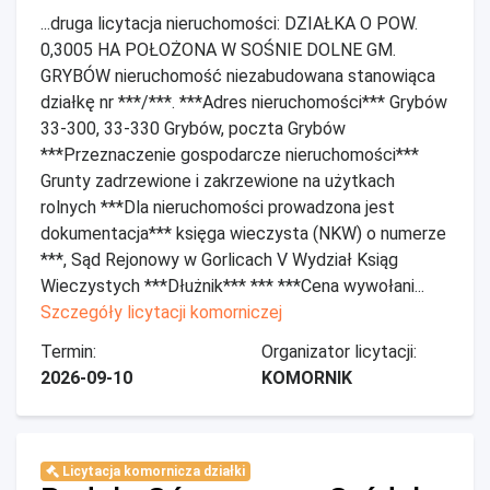
...druga licytacja nieruchomości: DZIAŁKA O POW.
0,3005 HA POŁOŻONA W SOŚNIE DOLNE GM.
GRYBÓW nieruchomość niezabudowana stanowiąca
działkę nr ***/***. ***Adres nieruchomości*** Grybów
33-300, 33-330 Grybów, poczta Grybów
***Przeznaczenie gospodarcze nieruchomości***
Grunty zadrzewione i zakrzewione na użytkach
rolnych ***Dla nieruchomości prowadzona jest
dokumentacja*** księga wieczysta (NKW) o numerze
***, Sąd Rejonowy w Gorlicach V Wydział Ksiąg
Wieczystych ***Dłużnik*** *** ***Cena wywołani...
Szczegóły licytacji komorniczej
Termin:
Organizator licytacji:
2026-09-10
KOMORNIK
Licytacja komornicza działki