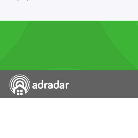
Przeszukiwarka portali nieruchomości
Wykazy
Rokowania
Baza wiedzy
O nas
Kontakt
Wydawcą Dziennika Monitor Przetargów, wpisanego do Rejestru
Dzienników i Czasopism pod nr 21274, jest Uniradar sp. z o.o. z