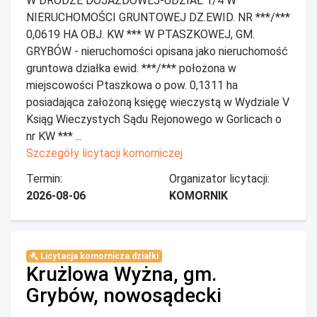
W DRODZE DOJAZDOWEJ-UDZIAŁ 1/4 W
NIERUCHOMOŚCI GRUNTOWEJ DZ.EWID. NR ***/***
0,0619 HA OBJ. KW *** W PTASZKOWEJ, GM.
GRYBÓW - nieruchomości opisana jako nieruchomość
gruntowa działka ewid. ***/*** położona w
miejscowości Ptaszkowa o pow. 0,1311 ha
posiadająca założoną księgę wieczystą w Wydziale V
Ksiąg Wieczystych Sądu Rejonowego w Gorlicach o
nr KW *** ...
Szczegóły licytacji komorniczej
Termin:
Organizator licytacji:
2026-08-06
KOMORNIK
Licytacja komornicza działki
Krużlowa Wyżna, gm.
Grybów, nowosądecki