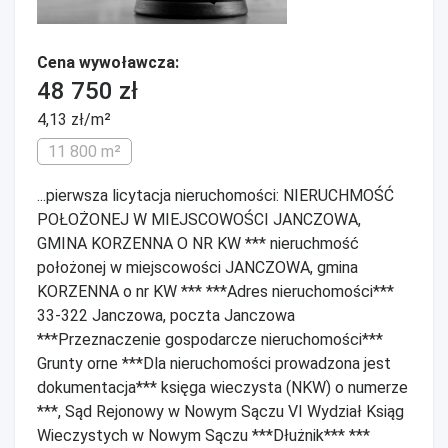
Cena wywoławcza:
48 750 zł
4,13 zł/m²
11 800 m²
...pierwsza licytacja nieruchomości: NIERUCHMOŚĆ
POŁOŻONEJ W MIEJSCOWOŚCI JANCZOWA,
GMINA KORZENNA O NR KW *** nieruchmość
położonej w miejscowości JANCZOWA, gmina
KORZENNA o nr KW *** ***Adres nieruchomości***
33-322 Janczowa, poczta Janczowa
***Przeznaczenie gospodarcze nieruchomości***
Grunty orne ***Dla nieruchomości prowadzona jest
dokumentacja*** księga wieczysta (NKW) o numerze
***, Sąd Rejonowy w Nowym Sączu VI Wydział Ksiąg
Wieczystych w Nowym Sączu ***Dłużnik*** ***