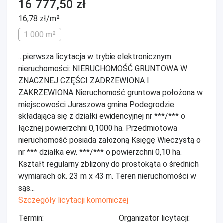
16 777,50 zł
16,78 zł/m²
1 000 m²
...pierwsza licytacja w trybie elektronicznym
nieruchomości: NIERUCHOMOŚĆ GRUNTOWA W
ZNACZNEJ CZĘŚCI ZADRZEWIONA I
ZAKRZEWIONA Nieruchomość gruntowa położona w
miejscowości Juraszowa gmina Podegrodzie
składająca się z działki ewidencyjnej nr ***/*** o
łącznej powierzchni 0,1000 ha. Przedmiotowa
nieruchomość posiada założoną Księgę Wieczystą o
nr *** działka ew. ***/*** o powierzchni 0,10 ha.
Kształt regularny zbliżony do prostokąta o średnich
wymiarach ok. 23 m x 43 m. Teren nieruchomości w
sąs...
Szczegóły licytacji komorniczej
Termin:
Organizator licytacji: