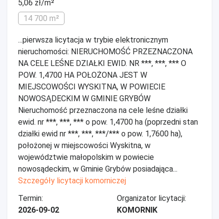
5,06 zł/m²
14 700 m²
...pierwsza licytacja w trybie elektronicznym
nieruchomości: NIERUCHOMOŚĆ PRZEZNACZONA
NA CELE LEŚNE DZIAŁKI EWID. NR ***, ***, *** O
POW. 1,4700 HA POŁOŻONA JEST W
MIEJSCOWOŚCI WYSKITNA, W POWIECIE
NOWOSĄDECKIM W GMINIE GRYBÓW
Nieruchomość przeznaczona na cele leśne działki
ewid. nr ***, ***, *** o pow. 1,4700 ha (poprzedni stan
działki ewid nr ***, ***, ***/*** o pow. 1,7600 ha),
położonej w miejscowości Wyskitna, w
województwie małopolskim w powiecie
nowosądeckim, w Gminie Grybów posiadająca...
Szczegóły licytacji komorniczej
Termin:
Organizator licytacji:
2026-09-02
KOMORNIK