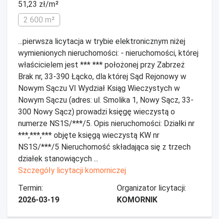
51,23 zł/m²
2 600 m²
...pierwsza licytacja w trybie elektronicznym niżej
wymienionych nieruchomości: - nieruchomości, której
właścicielem jest *** *** położonej przy Zabrzeż
Brak nr, 33-390 Łącko, dla której Sąd Rejonowy w
Nowym Sączu VI Wydział Ksiąg Wieczystych w
Nowym Sączu (adres: ul. Smolika 1, Nowy Sącz, 33-
300 Nowy Sącz) prowadzi księgę wieczystą o
numerze NS1S/***/5. Opis nieruchomości: Działki nr
***,***,*** objęte księgą wieczystą KW nr
NS1S/***/5 Nieruchomość składająca się z trzech
działek stanowiących ...
Szczegóły licytacji komorniczej
Termin:
Organizator licytacji:
2026-03-19
KOMORNIK