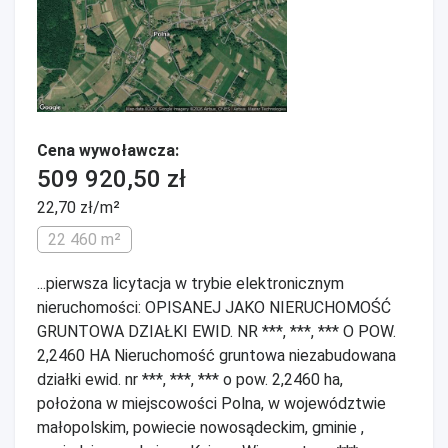
Cena wywoławcza:
509 920,50 zł
22,70 zł/m²
22 460 m²
...pierwsza licytacja w trybie elektronicznym
nieruchomości: OPISANEJ JAKO NIERUCHOMOŚĆ
GRUNTOWA DZIAŁKI EWID. NR ***, ***, *** O POW.
2,2460 HA Nieruchomość gruntowa niezabudowana
działki ewid. nr ***, ***, *** o pow. 2,2460 ha,
położona w miejscowości Polna, w województwie
małopolskim, powiecie nowosądeckim, gminie ,