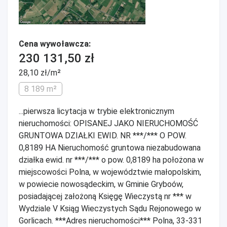
Cena wywoławcza:
230 131,50 zł
28,10 zł/m²
8 189 m²
...pierwsza licytacja w trybie elektronicznym
nieruchomości: OPISANEJ JAKO NIERUCHOMOŚĆ
GRUNTOWA DZIAŁKI EWID. NR ***/*** O POW.
0,8189 HA Nieruchomość gruntowa niezabudowana
działka ewid. nr ***/*** o pow. 0,8189 ha położona w
miejscowości Polna, w województwie małopolskim,
w powiecie nowosądeckim, w Gminie Gryboów,
posiadającej założoną Księgę Wieczystą nr *** w
Wydziale V Ksiąg Wieczystych Sądu Rejonowego w
Gorlicach. ***Adres nieruchomości*** Polna, 33-331