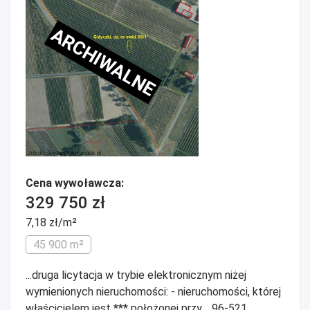
ARCHIWALNE
Cena wywoławcza:
329 750 zł
7,18 zł/m²
45 900 m²
...druga licytacja w trybie elektronicznym niżej
wymienionych nieruchomości: - nieruchomości, której
właścicielem jest *** położonej przy ., 96-521