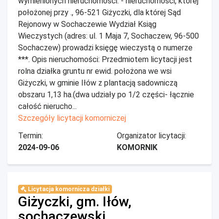
wymienionych nieruchomości: - nieruchomości, której
położonej przy ., 96-521 Giżyczki, dla której Sąd
Rejonowy w Sochaczewie Wydział Ksiąg
Wieczystych (adres: ul. 1 Maja 7, Sochaczew, 96-500
Sochaczew) prowadzi księgę wieczystą o numerze
***. Opis nieruchomości: Przedmiotem licytacji jest
rolna działka gruntu nr ewid. położona we wsi
Giżyczki, w gminie Iłów z plantacją sadowniczą
obszaru 1,13 ha.(dwa udziały po 1/2 części- łącznie
całość nierucho...
Szczegóły licytacji komorniczej
Termin:
Organizator licytacji:
2024-09-06
KOMORNIK
Licytacja komornicza działki
Giżyczki, gm. Iłów,
sochaczewski