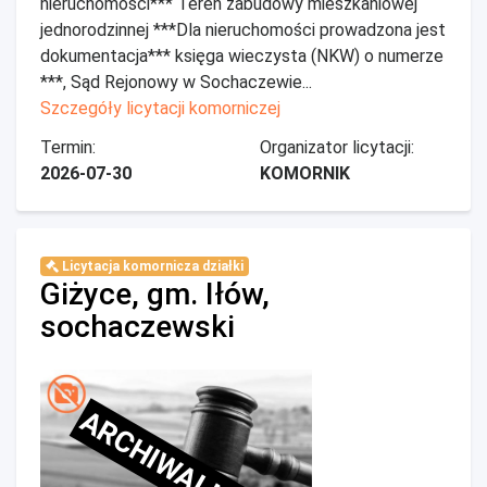
nieruchomości*** Teren zabudowy mieszkaniowej
jednorodzinnej ***Dla nieruchomości prowadzona jest
dokumentacja*** księga wieczysta (NKW) o numerze
***, Sąd Rejonowy w Sochaczewie...
Szczegóły licytacji komorniczej
Termin:
Organizator licytacji:
2026-07-30
KOMORNIK
Licytacja komornicza działki
Giżyce, gm. Iłów,
sochaczewski
ARCHIWALNE