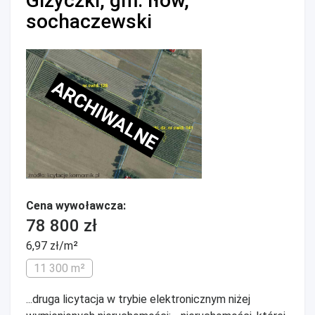
Giżyczki, gm. Iłów,
sochaczewski
ARCHIWALNE
Cena wywoławcza:
78 800 zł
6,97 zł/m²
11 300 m²
...druga licytacja w trybie elektronicznym niżej