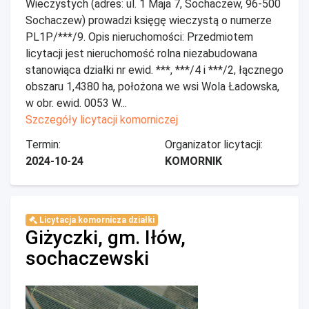
Wieczystych (adres: ul. 1 Maja 7, Sochaczew, 96-500
Sochaczew) prowadzi księgę wieczystą o numerze
PL1P/***/9. Opis nieruchomości: Przedmiotem
licytacji jest nieruchomość rolna niezabudowana
stanowiąca działki nr ewid. ***, ***/4 i ***/2, łącznego
obszaru 1,4380 ha, położona we wsi Wola Ładowska,
w obr. ewid. 0053 W...
Szczegóły licytacji komorniczej
Termin:
Organizator licytacji:
2024-10-24
KOMORNIK
Licytacja komornicza działki
Giżyczki, gm. Iłów,
sochaczewski