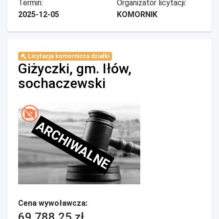
Termin:
Organizator licytacji:
2025-12-05
KOMORNIK
Licytacja komornicza działki
Giżyczki, gm. Iłów,
sochaczewski
ARCHIWALNE
Cena wywoławcza:
69 788,25 zł