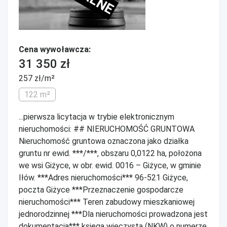
Cena wywoławcza:
31 350 zł
257 zł/m²
122 m²
...pierwsza licytacja w trybie elektronicznym
nieruchomości: ## NIERUCHOMOŚĆ GRUNTOWA
Nieruchomość gruntowa oznaczona jako działka
gruntu nr ewid. ***/***, obszaru 0,0122 ha, położona
we wsi Giżyce, w obr. ewid. 0016 – Giżyce, w gminie
Iłów. ***Adres nieruchomości*** 96-521 Giżyce,
poczta Giżyce ***Przeznaczenie gospodarcze
nieruchomości*** Teren zabudowy mieszkaniowej
jednorodzinnej ***Dla nieruchomości prowadzona jest
dokumentacja*** księga wieczysta (NKW) o numerze