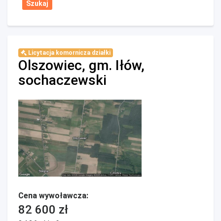
Licytacja komornicza działki
Olszowiec, gm. Iłów,
sochaczewski
Cena wywoławcza:
82 600 zł