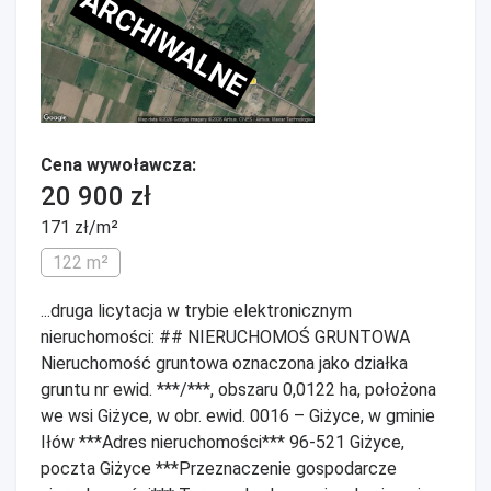
ARCHIWALNE
Cena wywoławcza:
20 900 zł
171 zł/m²
122 m²
...druga licytacja w trybie elektronicznym
nieruchomości: ## NIERUCHOMOŚ GRUNTOWA
Nieruchomość gruntowa oznaczona jako działka
gruntu nr ewid. ***/***, obszaru 0,0122 ha, położona
we wsi Giżyce, w obr. ewid. 0016 – Giżyce, w gminie
Iłów ***Adres nieruchomości*** 96-521 Giżyce,
poczta Giżyce ***Przeznaczenie gospodarcze