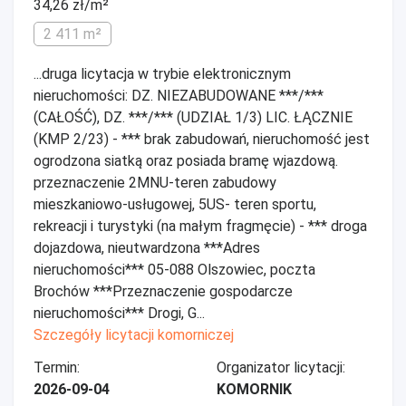
34,26 zł/m²
2 411 m²
...druga licytacja w trybie elektronicznym
nieruchomości: DZ. NIEZABUDOWANE ***/***
(CAŁOŚĆ), DZ. ***/*** (UDZIAŁ 1/3) LIC. ŁĄCZNIE
(KMP 2/23) - *** brak zabudowań, nieruchomość jest
ogrodzona siatką oraz posiada bramę wjazdową.
przeznaczenie 2MNU-teren zabudowy
mieszkaniowo-usługowej, 5US- teren sportu,
rekreacji i turystyki (na małym fragmęcie) - *** droga
dojazdowa, nieutwardzona ***Adres
nieruchomości*** 05-088 Olszowiec, poczta
Brochów ***Przeznaczenie gospodarcze
nieruchomości*** Drogi, G...
Szczegóły licytacji komorniczej
Termin:
Organizator licytacji:
2026-09-04
KOMORNIK