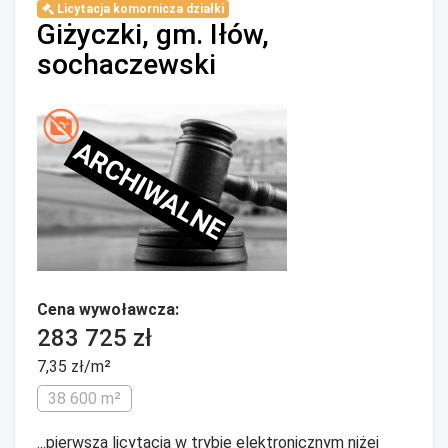
Licytacja komornicza działki
Giżyczki, gm. Iłów,
sochaczewski
ARCHIWALNE
Cena wywoławcza:
283 725 zł
7,35 zł/m²
38 600 m²
...pierwsza licytacja w trybie elektronicznym niżej