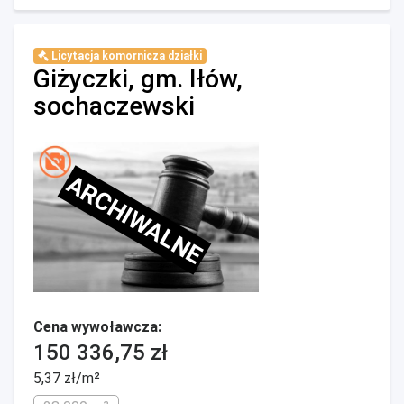
Licytacja komornicza działki
Giżyczki, gm. Iłów,
sochaczewski
ARCHIWALNE
Cena wywoławcza:
150 336,75 zł
5,37 zł/m²