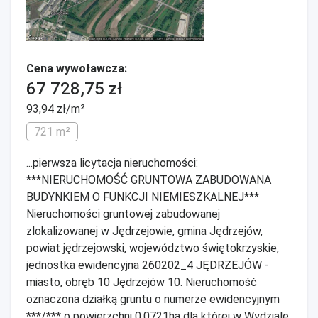
Cena wywoławcza:
67 728,75 zł
93,94 zł/m²
721 m²
...pierwsza licytacja nieruchomości:
***NIERUCHOMOŚĆ GRUNTOWA ZABUDOWANA
BUDYNKIEM O FUNKCJI NIEMIESZKALNEJ***
Nieruchomości gruntowej zabudowanej
zlokalizowanej w Jędrzejowie, gmina Jędrzejów,
powiat jędrzejowski, województwo świętokrzyskie,
jednostka ewidencyjna 260202_4 JĘDRZEJÓW -
miasto, obręb 10 Jędrzejów 10. Nieruchomość
oznaczona działką gruntu o numerze ewidencyjnym
***/*** o powierzchni 0,0721ha dla której w Wydziale