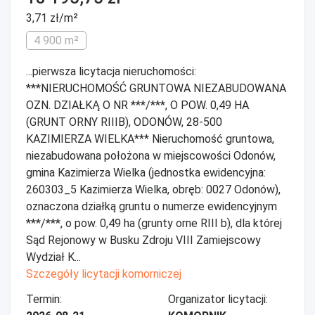
3,71 zł/m²
4 900 m²
...pierwsza licytacja nieruchomości:
***NIERUCHOMOŚĆ GRUNTOWA NIEZABUDOWANA
OZN. DZIAŁKĄ O NR ***/***, O POW. 0,49 HA
(GRUNT ORNY RIIIB), ODONÓW, 28-500
KAZIMIERZA WIELKA*** Nieruchomość gruntowa,
niezabudowana położona w miejscowości Odonów,
gmina Kazimierza Wielka (jednostka ewidencyjna:
260303_5 Kazimierza Wielka, obręb: 0027 Odonów),
oznaczona działką gruntu o numerze ewidencyjnym
***/***, o pow. 0,49 ha (grunty orne RIII b), dla której
Sąd Rejonowy w Busku Zdroju VIII Zamiejscowy
Wydział K...
Szczegóły licytacji komorniczej
Termin:
Organizator licytacji: