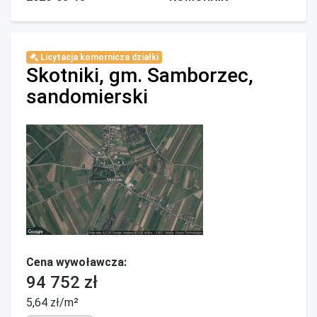
Licytacja komornicza działki
Skotniki, gm. Samborzec,
sandomierski
Cena wywoławcza:
94 752 zł
5,64 zł/m²