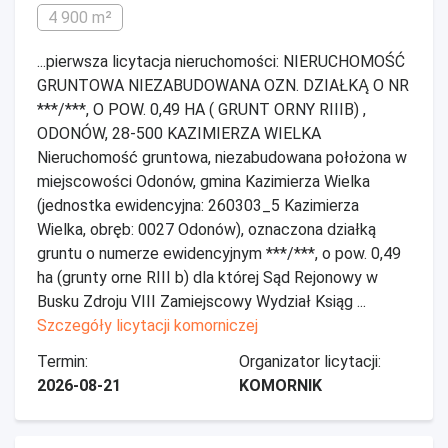
4 900 m²
...pierwsza licytacja nieruchomości: NIERUCHOMOŚĆ
GRUNTOWA NIEZABUDOWANA OZN. DZIAŁKĄ O NR
***/***, O POW. 0,49 HA ( GRUNT ORNY RIIIB) ,
ODONÓW, 28-500 KAZIMIERZA WIELKA
Nieruchomość gruntowa, niezabudowana położona w
miejscowości Odonów, gmina Kazimierza Wielka
(jednostka ewidencyjna: 260303_5 Kazimierza
Wielka, obręb: 0027 Odonów), oznaczona działką
gruntu o numerze ewidencyjnym ***/***, o pow. 0,49
ha (grunty orne RIII b) dla której Sąd Rejonowy w
Busku Zdroju VIII Zamiejscowy Wydział Ksiąg ...
Szczegóły licytacji komorniczej
Termin:
Organizator licytacji:
2026-08-21
KOMORNIK