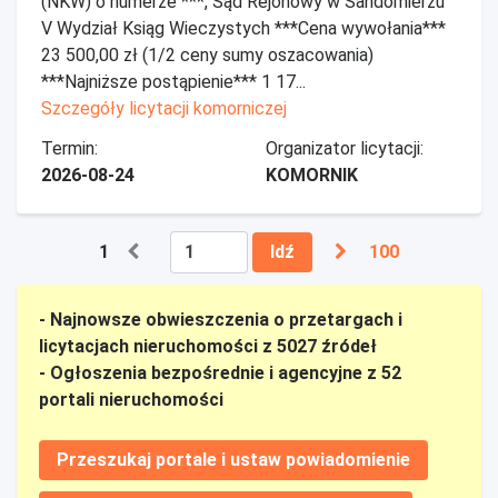
(NKW) o numerze ***, Sąd Rejonowy w Sandomierzu
V Wydział Ksiąg Wieczystych ***Cena wywołania***
23 500,00 zł (1/2 ceny sumy oszacowania)
***Najniższe postąpienie*** 1 17...
Szczegóły licytacji komorniczej
Termin:
Organizator licytacji:
2026-08-24
KOMORNIK
1
Idź
100
- Najnowsze obwieszczenia o przetargach i
licytacjach nieruchomości z 5027 źródeł
- Ogłoszenia bezpośrednie i agencyjne z 52
portali nieruchomości
Przeszukaj portale i ustaw powiadomienie