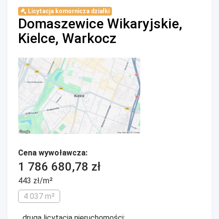
Licytacja komornicza działki
Domaszewice Wikaryjskie,
Kielce, Warkocz
Cena wywoławcza:
1 786 680,78 zł
443 zł/m²
4 037 m²
...druga licytacja nieruchomości: