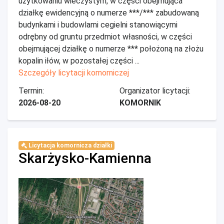
użytkowaniu wieczystym, w części obejmująca
działkę ewidencyjną o numerze ***/*** zabudowaną
budynkami i budowlami cegielni stanowiącymi
odrębny od gruntu przedmiot własności, w części
obejmującej działkę o numerze *** położoną na złożu
kopalin iłów, w pozostałej części ...
Szczegóły licytacji komorniczej
Termin:
Organizator licytacji:
2026-08-20
KOMORNIK
Licytacja komornicza działki
Skarżysko-Kamienna