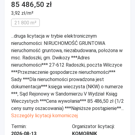
85 486,50 zł
3,92 zł/m²
21 800 m²
...druga licytacja w trybie elektronicznym
nieruchomości: NIRUCHOMOŚĆ GRUNTOWA
nieruchomość gruntowa, niezabudowana, położona w
msc. Radoszki, gm. Dwikozy ***Adres
nieruchomości*** 27-612 Radoszki, poczta Wilczyce
***Przeznaczenie gospodarcze nieruchomości***
Sady ***Dla nieruchomości prowadzona jest
dokumentacja*** księga wieczysta (NKW) o numerze
***, Sąd Rejonowy w Sandomierzu V Wydział Ksiąg
Wieczystych ***Cena wywołania*** 85 486,50 zł (1/2
ceny sumy oszacowania) ***Najniższe postąpienie**...
Szczegóły licytacji komorniczej
Termin:
Organizator licytacji:
2026-08-13
KOMORNIK