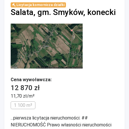
Licytacja komornicza działki
Salata, gm. Smyków, konecki
Cena wywoławcza:
12 870 zł
11,70 zł/m²
1 100 m²
...pierwsza licytacja nieruchomości: ##
NIERUCHOMOŚĆ Prawo własności nieruchomości