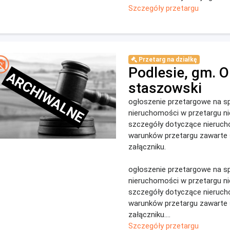
Szczegóły przetargu
Przetarg na działkę
Podlesie, gm. O
ARCHIWALNE
staszowski
ogłoszenie przetargowe na s
nieruchomości w przetargu n
szczegóły dotyczące nieruch
warunków przetargu zawarte
załączniku.
ogłoszenie przetargowe na s
nieruchomości w przetargu n
szczegóły dotyczące nieruch
warunków przetargu zawarte
załączniku....
Szczegóły przetargu