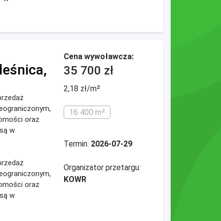
Cena wywoławcza:
leśnica,
35 700 zł
2,18 zł/m²
przedaż
ieograniczonym,
16 400 m²
omości oraz
 są w
Termin:
2026-07-29
przedaż
Organizator przetargu:
ieograniczonym,
KOWR
omości oraz
 są w