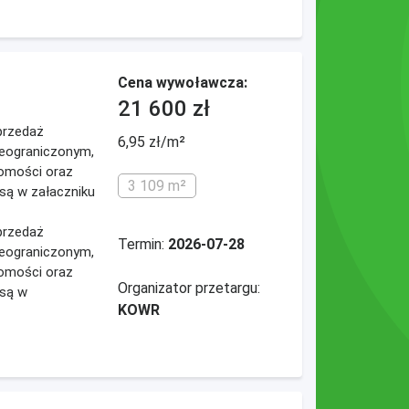
Cena wywoławcza:
21 600 zł
przedaż
6,95 zł/m²
ieograniczonym,
omości oraz
3 109 m²
są w załaczniku
przedaż
Termin:
2026-07-28
ieograniczonym,
omości oraz
Organizator przetargu:
 są w
KOWR