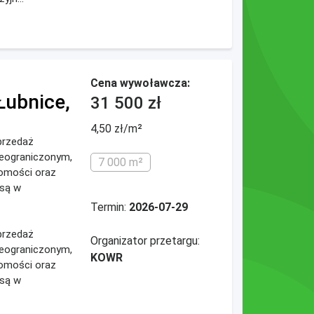
Cena wywoławcza:
Łubnice,
31 500 zł
4,50 zł/m²
przedaż
ieograniczonym,
7 000 m²
omości oraz
 są w
Termin:
2026-07-29
przedaż
Organizator przetargu:
ieograniczonym,
KOWR
omości oraz
 są w