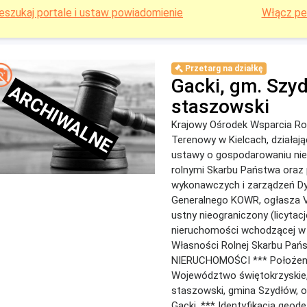
eszukaj portale i ustaw powiadomienie
Włącz pe
Przetarg na działkę
Gacki, gm. Szy
ARCHIWALNE
staszowski
Krajowy Ośrodek Wsparcia Ro
Terenowy w Kielcach, działaj
ustawy o gospodarowaniu ni
rolnymi Skarbu Państwa oraz
wykonawczych i zarządzeń Dy
Generalnego KOWR, ogłasza V
ustny nieograniczony (licytac
nieruchomości wchodzącej w
Własności Rolnej Skarbu Pań
NIERUCHOMOŚCI *** Położeni
Województwo świętokrzyskie,
staszowski, gmina Szydłów, 
Gacki. *** Identyfikacja geodez