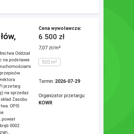
Cena wywoławcza:
dłów,
6 500 zł
7,07 zł/m²
lnictwa Oddział
ąc na podstawie
920 m²
eruchomościami
 przepisów
rektora
Termin:
2026-07-29
I przetarg
ję) na sprzedaż
Organizator przetargu:
 skład Zasobu
KOWR
stwa. OPIS
e:
 powiat
obręb 0002
yjn...