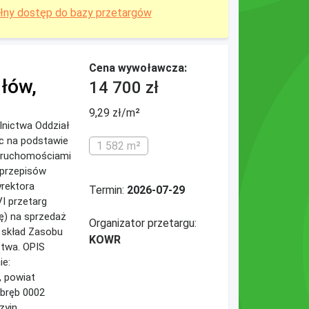
łny dostęp do bazy przetargów
Cena wywoławcza:
dłów,
14 700 zł
9,29 zł/m²
lnictwa Oddział
ąc na podstawie
1 582 m²
eruchomościami
 przepisów
rektora
Termin:
2026-07-29
I przetarg
ję) na sprzedaż
Organizator przetargu:
 skład Zasobu
KOWR
stwa. OPIS
e:
 powiat
obręb 0002
yjn...