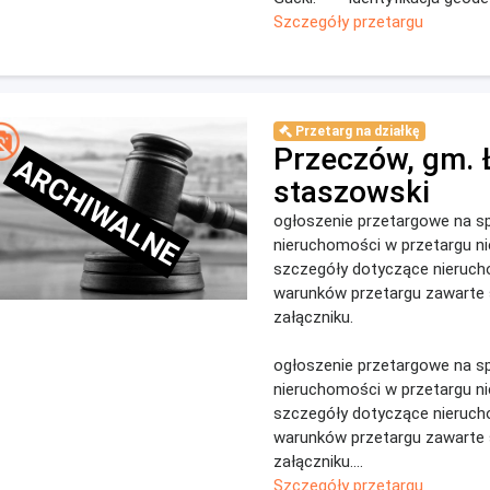
Szczegóły przetargu
Przetarg na działkę
Przeczów, gm. 
ARCHIWALNE
staszowski
ogłoszenie przetargowe na s
nieruchomości w przetargu n
szczegóły dotyczące nieruch
warunków przetargu zawarte
załączniku.
ogłoszenie przetargowe na s
nieruchomości w przetargu n
szczegóły dotyczące nieruch
warunków przetargu zawarte
załączniku....
Szczegóły przetargu