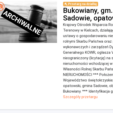
Przetarg na działkę
Bukowiany, gm.
ARCHIWALNE
Sadowie, opato
Krajowy Ośrodek Wsparcia Ro
Terenowy w Kielcach, działaj
ustawy o gospodarowaniu ni
rolnymi Skarbu Państwa oraz
wykonawczych i zarządzeń Dy
Generalnego KOWR, ogłasza V
nieograniczony (licytację) na
nieruchomości wchodzącej w
Własności Rolnej Skarbu Pań
NIERUCHOMOŚCI *** Położeni
Województwo świętokrzyskie,
opatowski, gmina Sadowie, o
Bukowiany. *** Identyfikacja g
Szczegóły przetargu