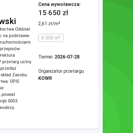
Cena wywoławcza:
15 650 zł
wski
2,61 zł/m²
lnictwa Oddział
ąc na podstawie
6 000 m²
eruchomościami
 przepisów
rektora
Termin:
2026-07-28
 przetarg ustny
 sprzedaż
Organizator przetargu:
 skład Zasobu
KOWR
stwa. OPIS
e:
 powiat
bręb 0003
eodezy...