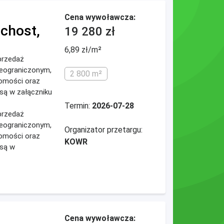
Cena wywoławcza:
ichost,
19 280 zł
6,89 zł/m²
przedaż
ieograniczonym,
2 800 m²
omości oraz
są w załączniku
Termin:
2026-07-28
przedaż
ieograniczonym,
Organizator przetargu:
omości oraz
KOWR
 są w
Cena wywoławcza: