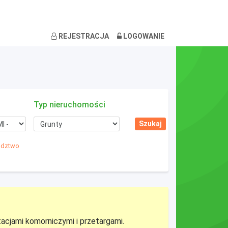
REJESTRACJA
LOGOWANIE
Typ nieruchomości
wództwo
tacjami komorniczymi i przetargami.