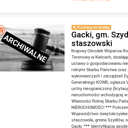
Przetarg na działkę
Gacki, gm. Szy
ARCHIWALNE
staszowski
Krajowy Ośrodek Wsparcia Ro
Terenowy w Kielcach, działaj
ustawy o gospodarowaniu ni
rolnymi Skarbu Państwa oraz
wykonawczych i zarządzeń Dy
Generalnego KOWR, ogłasza V
ustny nieograniczony (licytac
nieruchomości wchodzącej w
Własności Rolnej Skarbu Pań
NIERUCHOMOŚCI *** Położeni
Województwo świętokrzyskie,
staszowski, gmina Szydłów, 
Gacki. *** Identyfikacja geodez