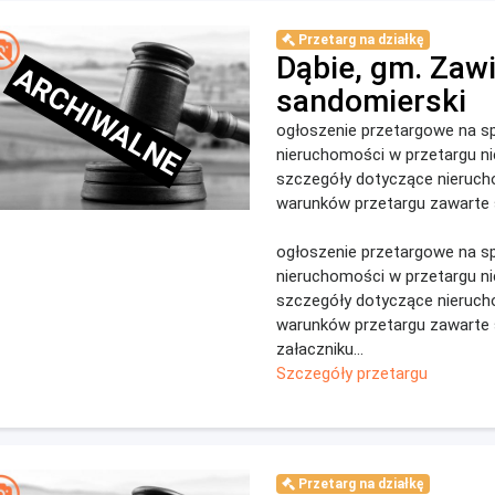
Przetarg na działkę
Dąbie, gm. Zaw
ARCHIWALNE
sandomierski
ogłoszenie przetargowe na s
nieruchomości w przetargu n
szczegóły dotyczące nieruch
warunków przetargu zawarte 
ogłoszenie przetargowe na s
nieruchomości w przetargu n
szczegóły dotyczące nieruch
warunków przetargu zawarte
załaczniku...
Szczegóły przetargu
Przetarg na działkę