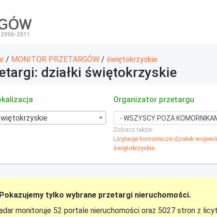
RGÓW
 2956-2511
ar
/
MONITOR PRZETARGÓW
/
świętokrzyskie
etargi: działki świętokrzyskie
kalizacja
Organizator przetargu
świętokrzyskie
Zobacz także:
Licytacje komornicze działek woje
świętokrzyskie
Pokazujemy tylko wybrane przetargi nieruchomości.
adar monitoruje 52 portale nieruchomości oraz 5027 stron z licy