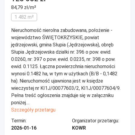
84,79 zł/m²
1 482 m²
Nieruchomość nierolna zabudowana, położenie -
województwo ŚWIĘTOKRZYSKIE, powiat
jędrzejowski, gmina Słupia (Jędrzejowska), obręb
Słupia Jędrzejowska działki nr: 396 o pow. ewid.
0.0260, nr: 397 o pow. ewid. 0.0235, nr: 398 o pow.
ewid. 0.1125. Łączna powierzchnia nieruchomości
wynosi 0.1482 ha, w tym w użytkach (B/B - 0,1482
ha). Nieruchomość ujawniona jest w księdze
wieczystej nr KI1J/00077603/2, KI1J/00077604/9.
Pełna treść ogłoszenia znajduje się w załączniku
poniżej....
Szczegóły przetargu
Termin:
Organizator przetargu:
2026-01-16
KOWR