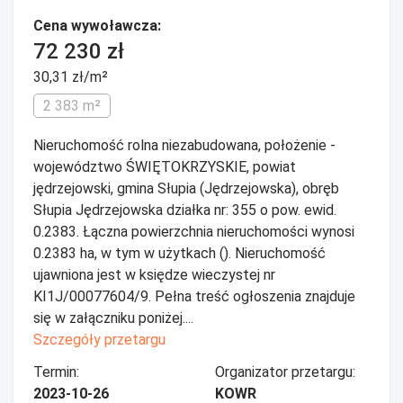
Cena wywoławcza:
72 230 zł
30,31 zł/m²
2 383 m²
Nieruchomość rolna niezabudowana, położenie -
województwo ŚWIĘTOKRZYSKIE, powiat
jędrzejowski, gmina Słupia (Jędrzejowska), obręb
Słupia Jędrzejowska działka nr: 355 o pow. ewid.
0.2383. Łączna powierzchnia nieruchomości wynosi
0.2383 ha, w tym w użytkach (). Nieruchomość
ujawniona jest w księdze wieczystej nr
KI1J/00077604/9. Pełna treść ogłoszenia znajduje
się w załączniku poniżej....
Szczegóły przetargu
Termin:
Organizator przetargu:
2023-10-26
KOWR