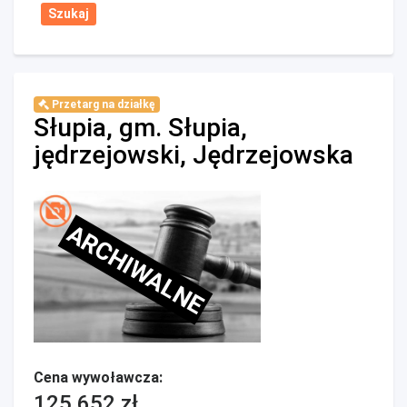
Przetarg na działkę
Słupia, gm. Słupia,
jędrzejowski, Jędrzejowska
ARCHIWALNE
Cena wywoławcza:
125 652 zł