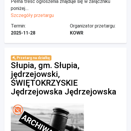
Pełna treść ogłoszenia znajduje się w załączniku
poniżej....
Szczegóły przetargu
Termin:
Organizator przetargu:
2025-11-28
KOWR
Przetarg na działkę
Słupia, gm. Słupia,
jędrzejowski,
ŚWIĘTOKRZYSKIE
Jędrzejowska Jędrzejowska
ARCHIWALNE