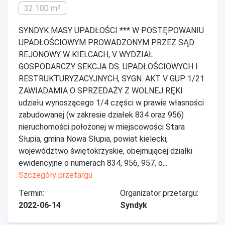
32 100 m²
SYNDYK MASY UPADŁOŚCI *** W POSTĘPOWANIU
UPADŁOŚCIOWYM PROWADZONYM PRZEZ SĄD
REJONOWY W KIELCACH, V WYDZIAŁ
GOSPODARCZY SEKCJA DS. UPADŁOŚCIOWYCH I
RESTRUKTURYZACYJNYCH, SYGN. AKT V GUP 1/21
ZAWIADAMIA O SPRZEDAŻY Z WOLNEJ RĘKI
udziału wynoszącego 1/4 części w prawie własności
zabudowanej (w zakresie działek 834 oraz 956)
nieruchomości położonej w miejscowości Stara
Słupia, gmina Nowa Słupia, powiat kielecki,
województwo świętokrzyskie, obejmującej działki
ewidencyjne o numerach 834, 956, 957, o...
Szczegóły przetargu
Termin:
Organizator przetargu:
2022-06-14
Syndyk