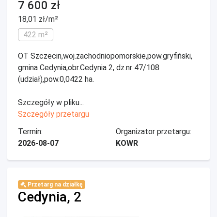
7 600 zł
18,01 zł/m²
422 m²
OT Szczecin,woj.zachodniopomorskie,pow.gryfiński,
gmina Cedynia,obr.Cedynia 2, dz.nr 47/108
(udział),pow.0,0422 ha.
Szczegóły w pliku...
Szczegóły przetargu
Termin:
Organizator przetargu:
2026-08-07
KOWR
Przetarg na działkę
Cedynia, 2