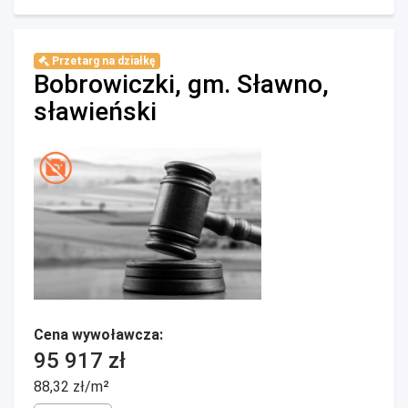
Przetarg na działkę
Bobrowiczki, gm. Sławno,
sławieński
Cena wywoławcza:
95 917 zł
88,32 zł/m²