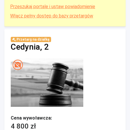
Przeszukaj portale i ustaw powiadomienie
Włącz pełny dostęp do bazy przetargów
Przetarg na działkę
Cedynia, 2
Cena wywoławcza:
4 800 zł