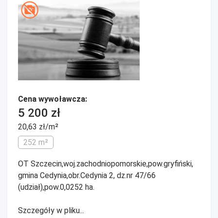
Cena wywoławcza:
5 200 zł
20,63 zł/m²
252 m²
OT Szczecin,woj.zachodniopomorskie,pow.gryfiński,
gmina Cedynia,obr.Cedynia 2, dz.nr 47/66
(udział),pow.0,0252 ha.
Szczegóły w pliku...