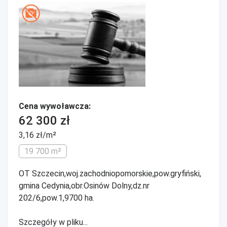
Cena wywoławcza:
62 300 zł
3,16 zł/m²
19 700 m²
OT Szczecin,woj.zachodniopomorskie,pow.gryfiński,
gmina Cedynia,obr.Osinów Dolny,dz.nr
202/6,pow.1,9700 ha.
Szczegóły w pliku...