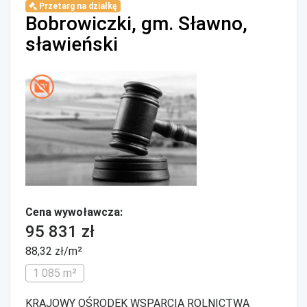
Przetarg na działkę
Bobrowiczki, gm. Sławno,
sławieński
Cena wywoławcza:
95 831 zł
88,32 zł/m²
1 085 m²
KRAJOWY OŚRODEK WSPARCIA ROLNICTWA