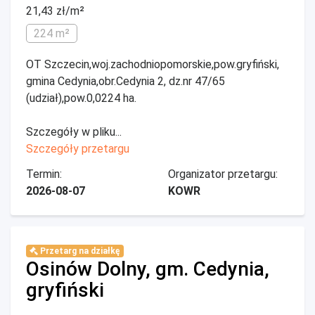
21,43 zł/m²
224 m²
OT Szczecin,woj.zachodniopomorskie,pow.gryfiński,
gmina Cedynia,obr.Cedynia 2, dz.nr 47/65
(udział),pow.0,0224 ha.
Szczegóły w pliku...
Szczegóły przetargu
Termin:
Organizator przetargu:
2026-08-07
KOWR
Przetarg na działkę
Osinów Dolny, gm. Cedynia,
gryfiński