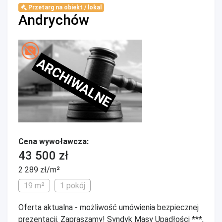
Przetarg na obiekt / lokal
Andrychów
ARCHIWALNE
Cena wywoławcza:
43 500 zł
2 289 zł/m²
19 m²
1 pokój
Oferta aktualna - możliwość umówienia bezpiecznej
prezentacji. Zapraszamy! Syndyk Masy Upadłości ***,