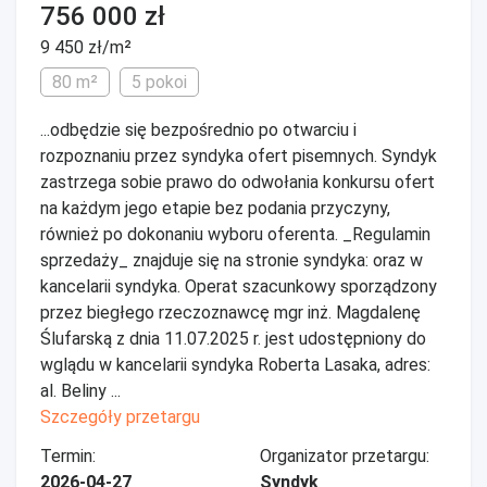
756 000 zł
9 450 zł/m²
80 m²
5 pokoi
...odbędzie się bezpośrednio po otwarciu i
rozpoznaniu przez syndyka ofert pisemnych. Syndyk
zastrzega sobie prawo do odwołania konkursu ofert
na każdym jego etapie bez podania przyczyny,
również po dokonaniu wyboru oferenta. _Regulamin
sprzedaży_ znajduje się na stronie syndyka: oraz w
kancelarii syndyka. Operat szacunkowy sporządzony
przez biegłego rzeczoznawcę mgr inż. Magdalenę
Ślufarską z dnia 11.07.2025 r. jest udostępniony do
wglądu w kancelarii syndyka Roberta Lasaka, adres:
al. Beliny ...
Szczegóły przetargu
Termin:
Organizator przetargu:
2026-04-27
Syndyk