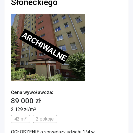
Słoneckiego
ARCHIWALNE
Cena wywoławcza:
89 000 zł
2 129 zł/m²
42 m²
2 pokoje
OGŁOSZENIE o sprzedaży udziału 1/4 w