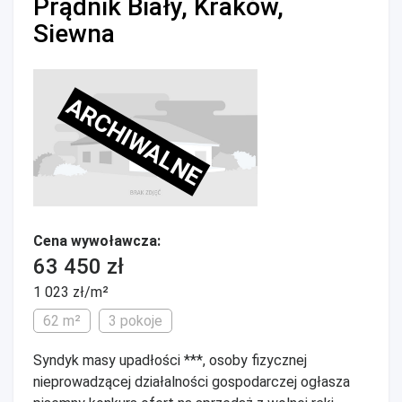
Prądnik Biały, Kraków,
Siewna
ARCHIWALNE
Cena wywoławcza:
63 450 zł
1 023 zł/m²
62 m²
3 pokoje
Syndyk masy upadłości ***, osoby fizycznej
nieprowadzącej działalności gospodarczej ogłasza