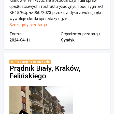
Krakowie, VIII Wydziale Gospodarczym dla spraw
upadłościowych i restrukturyzacyjnych pod sygn. akt:
KR1S/GUp-s-950/2023 przez syndyka z wolnej ręki i
wywołuje skutki sprzedaży egze...
Szczegóły przetargu
Termin:
Organizator przetargu:
2024-04-11
Syndyk
Przetarg na mieszkanie
Prądnik Biały, Kraków,
Felińskiego