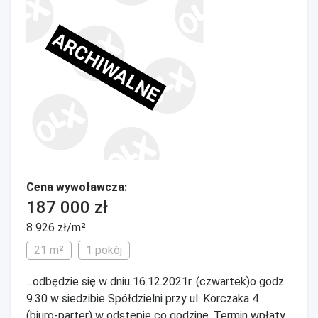
ARCHIWALNE
Cena wywoławcza:
187 000 zł
8 926 zł/m²
21 m²
1 pokój
...odbędzie się w dniu 16.12.2021r. (czwartek)o godz.
9.30 w siedzibie Spółdzielni przy ul. Korczaka 4
(biuro-parter) w odstępie co godzinę. Termin wpłaty