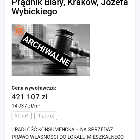
Prądnik Biały, Kraków, Józefa
Wybickiego
ARCHIWALNE
Cena wywoławcza:
421 107 zł
14 037 zł/m²
30 m²
1 pokój
UPADŁOŚĆ KONSUMENCKA – NA SPRZEDAŻ
PRAWO WŁASNOŚCI DO LOKALU MIESZKALNEGO