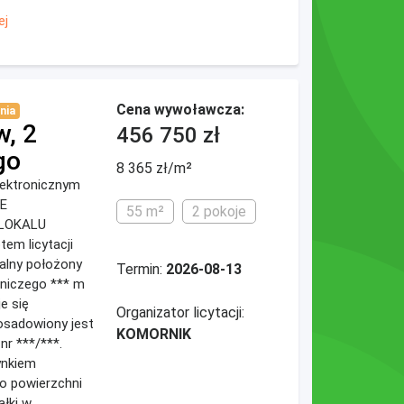
ej
Cena wywoławcza:
nia
w, 2
456 750 zł
go
8 365 zł/m²
elektronicznym
ZE
55 m²
2 pokoje
LOKALU
em licytacji
kalny położony
Termin:
2026-08-13
tniczego *** m
e się
Organizator licytacji:
posadowiony jest
KOMORNIK
nr ***/***.
ynkiem
o powierzchni
łki w