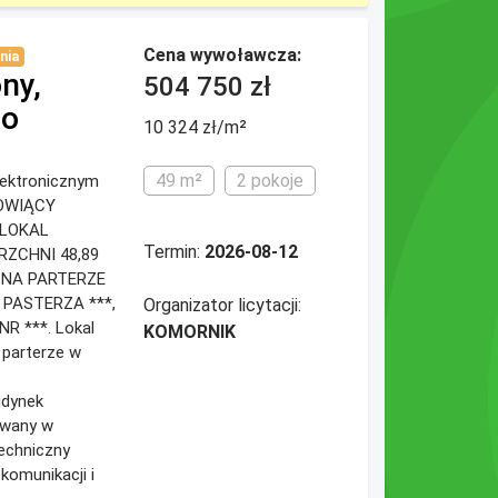
Cena wywoławcza:
nia
ny,
504 750 zł
go
10 324 zł/m²
49 m²
2 pokoje
elektronicznym
NOWIĄCY
 LOKAL
Termin:
2026-08-12
RZCHNI 48,89
 NA PARTERZE
 PASTERZA ***,
Organizator licytacji:
R ***. Lokal
KOMORNIK
 parterze w
udynek
owany w
techniczny
komunikacji i