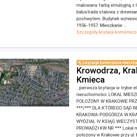
malowana farbą emulsyjną z 
balustrada stalowa z drewni
pochwytem. Budynek wzniesio
1956-1957. Mieszkanie ...
Szczegóły licytacji komornicz
Licytacja komornicza mieszka
Krowodrza, Kra
Kmieca
...pierwsza licytacja w trybie 
nieruchomości: LOKAL MIES
POŁOŻONY W KRAKOWIE PRZ
***/*** DLA KTÓREGO SĄD 
KRAKOWA-PODGÓRZA W KR
WYDZIAŁ IV KSIĄG WIECZYS
PROWADZI KW NR *** Lokal m
położony w Krakowie przy ul.