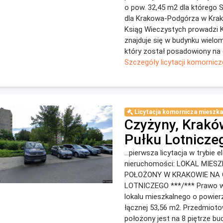
o pow. 32,45 m2 dla którego
dla Krakowa-Podgórza w Krak
Ksiąg Wieczystych prowadzi K
znajduje się w budynku wielo
który został posadowiony na d
Szczegóły licytacji komornicz
Licytacja komornicza mieszka
Czyżyny, Krakó
Pułku Lotnicze
...pierwsza licytacja w trybie 
nieruchomości: LOKAL MIES
POŁOŻONY W KRAKOWIE NA O
LOTNICZEGO ***/*** Prawo w
lokalu mieszkalnego o powier
łącznej 53,56 m2. Przedmiotow
położony jest na 8 piętrze bu