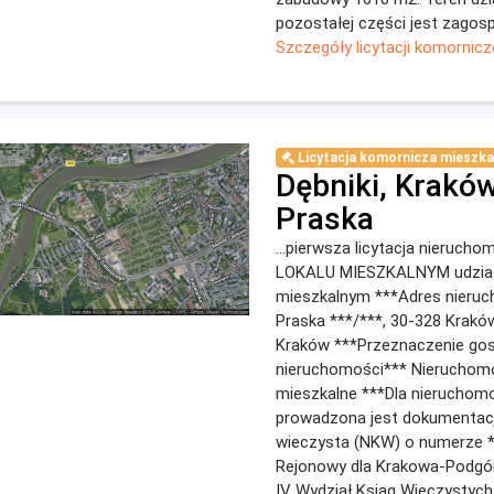
pozostałej części jest zagosp
Szczegóły licytacji komornicz
Licytacja komornicza mieszka
Dębniki, Kraków
Praska
...pierwsza licytacja nieruch
LOKALU MIESZKALNYM udział 
mieszkalnym ***Adres nieru
Praska ***/***, 30-328 Krakó
Kraków ***Przeznaczenie go
nieruchomości*** Nieruchomo
mieszkalne ***Dla nieruchom
prowadzona jest dokumentacj
wieczysta (NKW) o numerze *
Rejonowy dla Krakowa-Podgó
IV Wydział Ksiąg Wieczystych