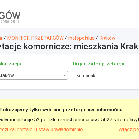
RGÓW
 2956-2511
ar
/
MONITOR PRZETARGÓW
/
małopolskie
/
Kraków
ytacje komornicze: mieszkania Kra
kalizacja
Organizator przetargu
Kraków
Pokazujemy tylko wybrane przetargi nieruchomości.
adar monitoruje 52 portale nieruchomości oraz 5027 stron z licy
eszukaj portale i ustaw powiadomienie
Włącz pe