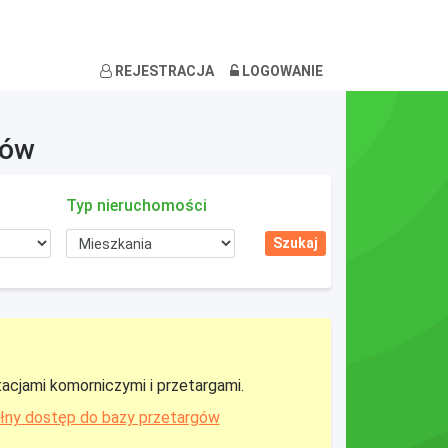
REJESTRACJA
LOGOWANIE
ków
Typ nieruchomości
tacjami komorniczymi i przetargami.
łny dostęp do bazy przetargów