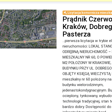
Licytacja komornicza mieszka
Prądnik Czerwo
Kraków, Dobre
Pasterza
...pierwsza licytacja w trybie 
nieruchomości: LOKAL STA
ODRĘBNĄ NIERUCHOMOŚĆ –
MIESZKALNY NR 60, O POWIE
M2 POŁOŻONY W KRAKOWIE,
BUDYNKU PRZY UL. DOBREGO
OBJĘTY KSIĘGĄ WIECZYSTĄ N
mieszkalny nr 60 położony na
budynku wielorodzinnym,
jedenastokondygnacyjnym. B
ocieplony, tynkowany, wybud
technologii tradycyjnej, stan 
bardzo dobry. Dostępność do 