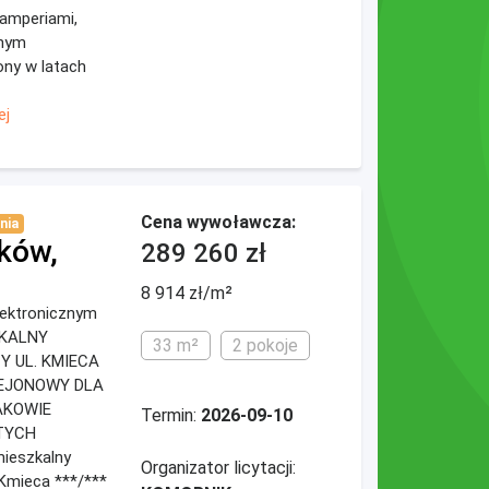
lamperiami,
anym
ny w latach
ej
Cena wywoławcza:
nia
ków,
289 260 zł
8 914 zł/m²
elektronicznym
ZKALNY
33 m²
2 pokoje
Y UL. KMIECA
REJONOWY DLA
AKOWIE
Termin:
2026-09-10
TYCH
ieszkalny
Organizator licytacji:
 Kmieca ***/***