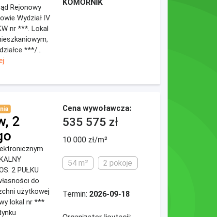
KOMORNIK
 Sąd Rejonowy
owie Wydział IV
W nr ***. Lokal
mieszkaniowym,
ziałce ***/...
ej
Cena wywoławcza:
nia
w, 2
535 575 zł
go
10 000 zł/m²
elektronicznym
ZKALNY
54 m²
2 pokoje
S. 2 PUŁKU
łasności do
zchni użytkowej
Termin:
2026-09-18
y lokal nr ***
dynku