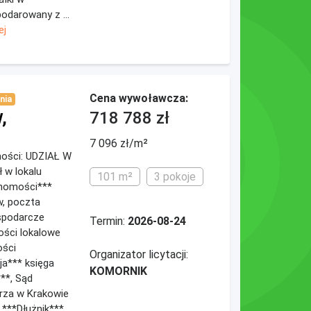
odarowany z ...
ej
Cena wywoławcza:
nia
,
718 788 zł
7 096 zł/m²
omości: UDZIAŁ W
w lokalu
101 m²
3 pokoje
chomości***
w, poczta
spodarcze
Termin:
2026-08-24
ści lokalowe
ości
Organizator licytacji:
a*** księga
KOMORNIK
**, Sąd
rza w Krakowie
 ***Dłużnik***