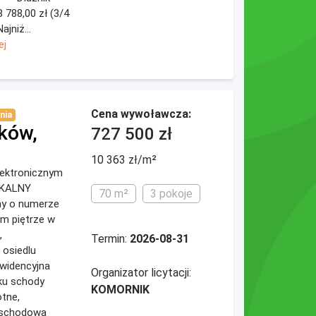
 788,00 zł (3/4
jniż...
ej
Cena wywoławcza:
nia
ków,
727 500 zł
10 363 zł/m²
elektronicznym
ZKALNY
70 m²
3 pokoje
ny o numerze
ym piętrze w
,
Termin:
2026-08-31
 osiedlu
ewidencyjna
Organizator licytacji:
ku schody
KOMORNIK
tne,
 schodowa