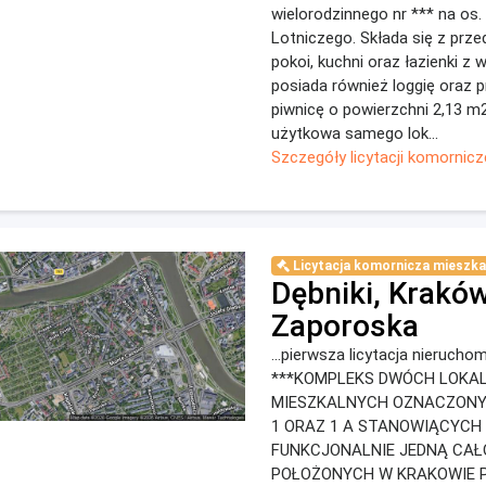
wielorodzinnego nr *** na os.
Lotniczego. Składa się z prz
pokoi, kuchni oraz łazienki z w
posiada również loggię oraz 
piwnicę o powierzchni 2,13 m
użytkowa samego lok...
Szczegóły licytacji komornicz
Licytacja komornicza mieszka
Dębniki, Kraków
Zaporoska
...pierwsza licytacja nierucho
***KOMPLEKS DWÓCH LOKAL
MIESZKALNYCH OZNACZONY
1 ORAZ 1 A STANOWIĄCYCH
FUNKCJONALNIE JEDNĄ CAŁ
POŁOŻONYCH W KRAKOWIE P