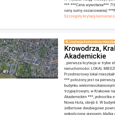
*** ***Cena wywołania*** 718
ceny sumy oszacowania) ***Na
Szczegóły licytacji komornicz
Licytacja komornicza mieszka
Krowodrza, Kra
Akademickie
...pierwsza licytacja w trybie 
nieruchomości: LOKAL MIES
Przedmiotowy lokal mieszkal
*** położony jest na pierwsz
budynku wielomieszkaniowym
trzypiętrowym, w Krakowie na
Akademickim ***, jednostka 
Nowa Huta, obręb 6. W budyn
żelbetowe dwubiegowe powro
wykończone gressem, klatka