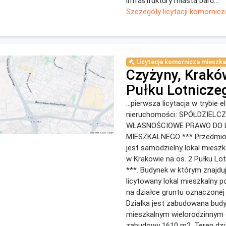
infrastruktury miasta bard...
Szczegóły licytacji komornicz
Licytacja komornicza mieszka
Czyżyny, Krakó
Pułku Lotnicze
...pierwsza licytacja w trybie 
nieruchomości: SPÓŁDZIELC
WŁASNOŚCIOWE PRAWO DO 
MIESZKALNEGO *** Przedmiot
jest samodzielny lokal miesz
w Krakowie na os. 2 Pułku Lo
***. Budynek w którym znajduj
licytowany lokal mieszkalny 
na działce gruntu oznaczonej 
Działka jest zabudowana bud
mieszkalnym wielorodzinnym 
zabudowy 1610 m2. Teren dzia