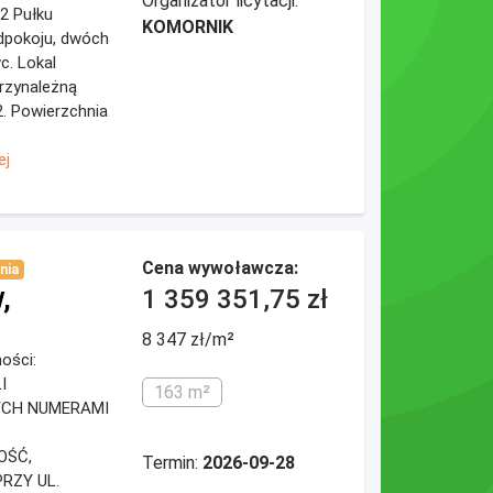
Organizator licytacji:
 2 Pułku
KOMORNIK
edpokoju, dwóch
c. Lokal
przynależną
2. Powierzchnia
ej
Cena wywoławcza:
nia
,
1 359 351,75 zł
8 347 zł/m²
mości:
I
163 m²
CH NUMERAMI
OŚĆ,
Termin:
2026-09-28
RZY UL.