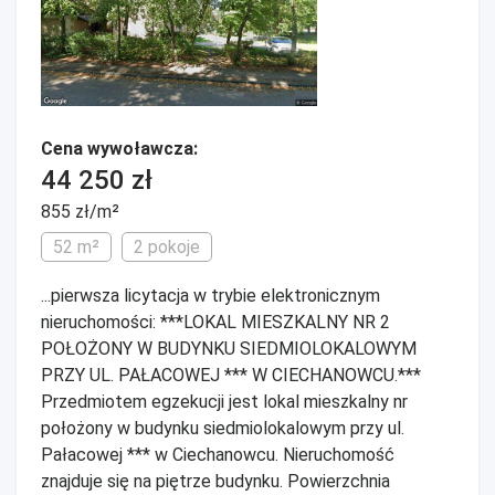
Cena wywoławcza:
44 250 zł
855 zł/m²
52 m²
2 pokoje
...pierwsza licytacja w trybie elektronicznym
nieruchomości: ***LOKAL MIESZKALNY NR 2
POŁOŻONY W BUDYNKU SIEDMIOLOKALOWYM
PRZY UL. PAŁACOWEJ *** W CIECHANOWCU.***
Przedmiotem egzekucji jest lokal mieszkalny nr
położony w budynku siedmiolokalowym przy ul.
Pałacowej *** w Ciechanowcu. Nieruchomość
znajduje się na piętrze budynku. Powierzchnia