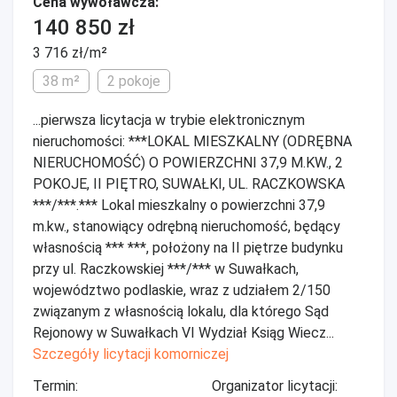
Cena wywoławcza:
140 850 zł
3 716 zł/m²
38 m²
2 pokoje
...pierwsza licytacja w trybie elektronicznym
nieruchomości: ***LOKAL MIESZKALNY (ODRĘBNA
NIERUCHOMOŚĆ) O POWIERZCHNI 37,9 M.KW., 2
POKOJE, II PIĘTRO, SUWAŁKI, UL. RACZKOWSKA
***/***.*** Lokal mieszkalny o powierzchni 37,9
m.kw., stanowiący odrębną nieruchomość, będący
własnością *** ***, położony na II piętrze budynku
przy ul. Raczkowskiej ***/*** w Suwałkach,
województwo podlaskie, wraz z udziałem 2/150
związanym z własnością lokalu, dla którego Sąd
Rejonowy w Suwałkach VI Wydział Ksiąg Wiecz...
Szczegóły licytacji komorniczej
Termin:
Organizator licytacji: