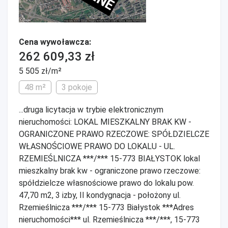
Cena wywoławcza:
262 609,33 zł
5 505 zł/m²
48 m²
3 pokoje
...druga licytacja w trybie elektronicznym
nieruchomości: LOKAL MIESZKALNY BRAK KW -
OGRANICZONE PRAWO RZECZOWE: SPÓŁDZIELCZE
WŁASNOŚCIOWE PRAWO DO LOKALU - UL.
RZEMIEŚLNICZA ***/*** 15-773 BIAŁYSTOK lokal
mieszkalny brak kw - ograniczone prawo rzeczowe:
spółdzielcze własnościowe prawo do lokalu pow.
47,70 m2, 3 izby, II kondygnacja - położony ul.
Rzemieślnicza ***/*** 15-773 Białystok ***Adres
nieruchomości*** ul. Rzemieślnicza ***/***, 15-773