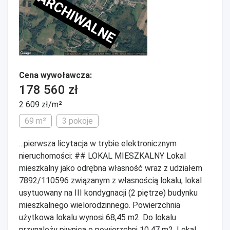
ARCHIWALNE
Cena wywoławcza:
178 560 zł
2 609 zł/m²
69 m²
3 pokoje
...pierwsza licytacja w trybie elektronicznym
nieruchomości: ## LOKAL MIESZKALNY Lokal
mieszkalny jako odrębna własność wraz z udziałem
7892/110596 związanym z własnością lokalu, lokal
usytuowany na III kondygnacji (2 piętrze) budynku
mieszkalnego wielorodzinnego. Powierzchnia
użytkowa lokalu wynosi 68,45 m2. Do lokalu
przynależy piwnica o powierzchni 10,47 m2. Lokal