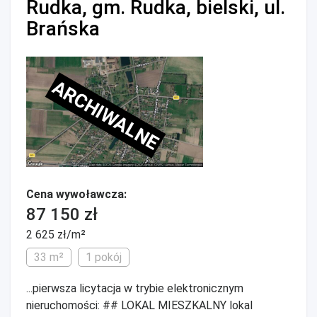
Rudka, gm. Rudka, bielski, ul.
Brańska
ARCHIWALNE
Cena wywoławcza:
87 150 zł
2 625 zł/m²
33 m²
1 pokój
...pierwsza licytacja w trybie elektronicznym
nieruchomości: ## LOKAL MIESZKALNY lokal