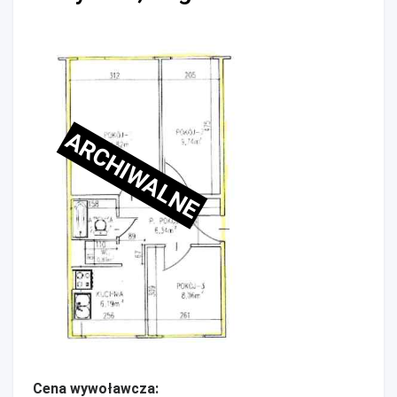
ARCHIWALNE
Cena wywoławcza: