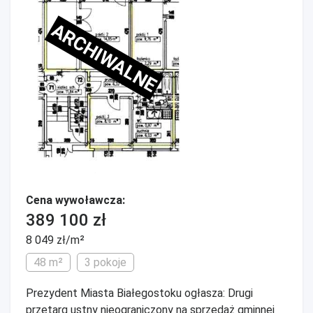
ARCHIWALNE
Cena wywoławcza:
389 100 zł
8 049 zł/m²
48 m²
3 pokoje
Prezydent Miasta Białegostoku ogłasza: Drugi
przetarg ustny nieograniczony na sprzedaż gminnej