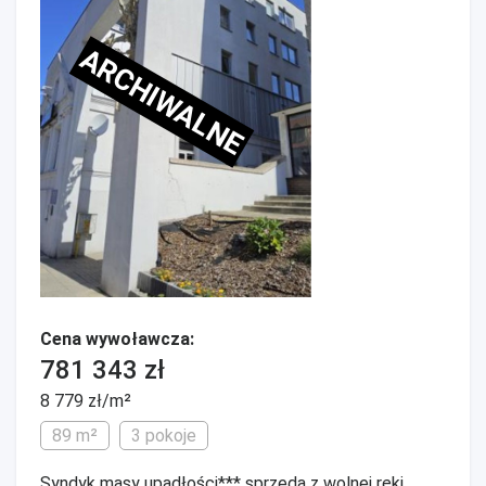
ARCHIWALNE
Cena wywoławcza:
781 343 zł
8 779 zł/m²
89 m²
3 pokoje
Syndyk masy upadłości*** sprzeda z wolnej ręki