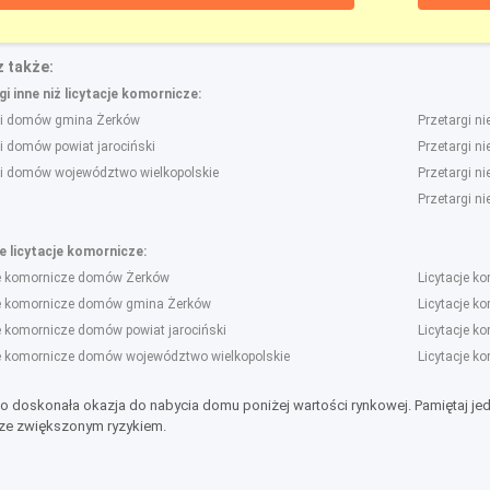
 także:
i inne niż licytacje komornicze:
gi domów gmina Żerków
Przetargi n
i domów powiat jarociński
Przetargi n
gi domów województwo wielkopolskie
Przetargi n
Przetargi n
 licytacje komornicze:
je komornicze domów Żerków
Licytacje k
je komornicze domów gmina Żerków
Licytacje k
e komornicze domów powiat jarociński
Licytacje ko
je komornicze domów województwo wielkopolskie
Licytacje k
to doskonała okazja do nabycia domu poniżej wartości rynkowej. Pamiętaj je
ze zwiększonym ryzykiem.