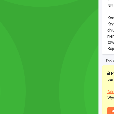
NR 
Kom
Kry
dni
nie
tzw
Rej
Kod p
Pe
por
Adr
Wys
P