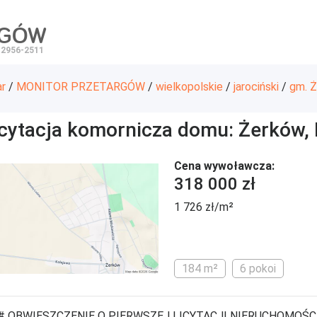
RGÓW
 2956-2511
ar
/
MONITOR PRZETARGÓW
/
wielkopolskie
/
jarociński
/
gm. 
icytacja komornicza domu: Żerków,
Cena wywoławcza:
318 000 zł
1 726 zł/m²
184 m²
6 pokoi
# OBWIESZCZENIE O PIERWSZEJ LICYTACJI NIERUCHOMOŚC