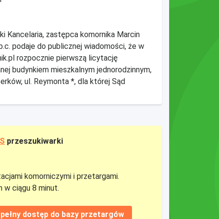
i Kancelaria, zastępca komornika Marcin
p.c. podaje do publicznej wiadomości, że w
nik.pl rozpocznie pierwszą licytację
anej budynkiem mieszkalnym jednorodzinnym,
rków, ul. Reymonta *, dla której Sąd
US
przeszukiwarki
tacjami komorniczymi i przetargami.
 w ciągu 8 minut.
pełny dostęp do bazy przetargów