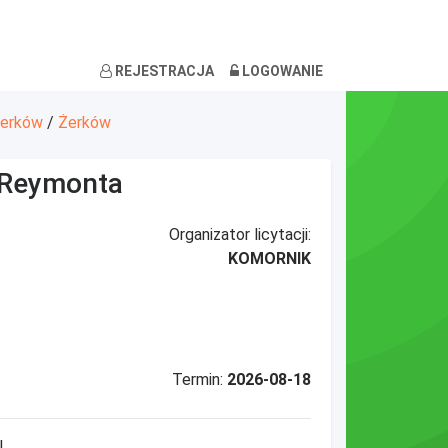
REJESTRACJA
LOGOWANIE
Żerków
/
Żerków
 Reymonta
Organizator licytacji:
KOMORNIK
Termin:
2026-08-18
I