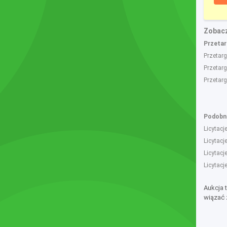
Zobacz
Przetarg
Przetar
Przetarg
Przetar
Podobne
Licytac
Licytac
Licytacj
Licytac
Aukcja 
wiązać 