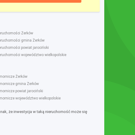
ieruchomości Żerków
ieruchomości gmina Żerków
ieruchomości powiat jarociński
ieruchomości województwo wielkopolskie
omornicze Żerków
omornicze gmina Żerków
mornicze powiat jarociński
omornicze województwo wielkopolskie
dnak, że inwestycja w taką nieruchomość może się