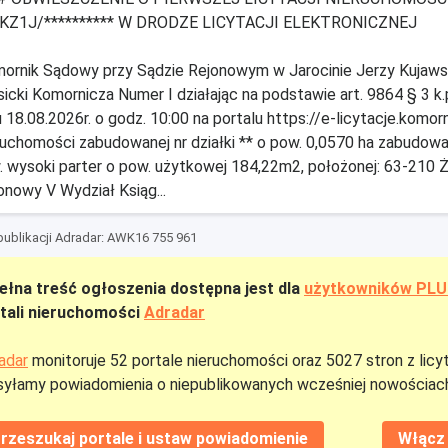
KZ1J/********** W DRODZE LICYTACJI ELEKTRONICZNEJ
ornik Sądowy przy Sądzie Rejonowym w Jarocinie Jerzy Kujawsk
sicki Komornicza Numer I działając na podstawie art. 9864 § 3 k.
u 18.08.2026r. o godz. 10:00 na portalu https://e-licytacje.komor
ruchomości zabudowanej nr działki ** o pow. 0,0570 ha zabudow
. wysoki parter o pow. użytkowej 184,22m2, położonej: 63-210 Że
onowy V Wydział Ksiąg...
ublikacji Adradar: AWK16 755 961
łna treść ogłoszenia dostępna jest dla
użytkowników PL
tali nieruchomości
Adradar
adar
monitoruje 52 portale nieruchomości oraz 5027 stron z licy
yłamy powiadomienia o niepublikowanych wcześniej nowościach
rzeszukaj portale i ustaw powiadomienie
Włącz 