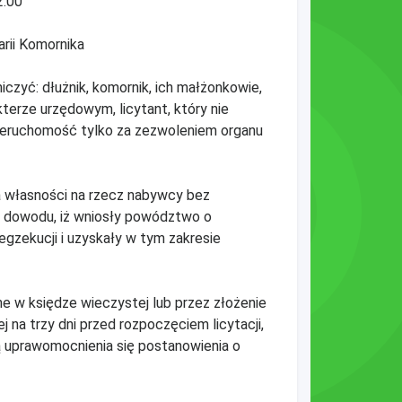
2:00
rii Komornika
czyć: dłużnik, komornik, ich małżonkowie,
kterze urzędowym, licytant, który nie
nieruchomość tylko za zezwoleniem organu
ia własności na rzecz nabywcy bez
żą dowodu, iż wniosły powództwo o
egzekucji i uzyskały w tym zakresie
ne w księdze wieczystej lub przez złożenie
na trzy dni przed rozpoczęciem licytacji,
ą uprawomocnienia się postanowienia o