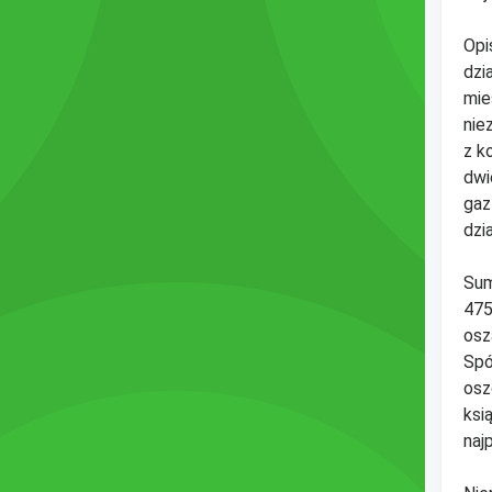
Opi
dzi
mie
nie
z k
dwi
gaz
dzi
Sum
475
osz
Spó
osz
ksi
naj