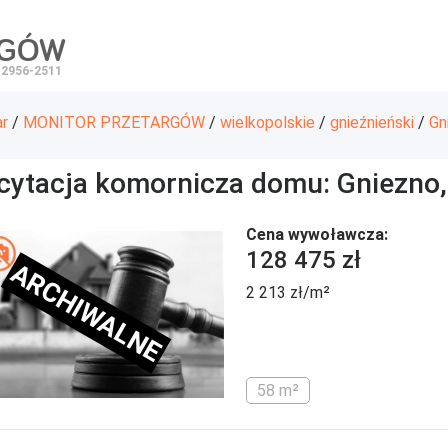
RGÓW
 2956-2511
ar
/
MONITOR PRZETARGÓW
/
wielkopolskie
/
gnieźnieński
/
Gn
icytacja komornicza domu: Gniezno,
Cena wywoławcza:
128 475 zł
ARCHIWALNE
2 213 zł/m²
58 m²