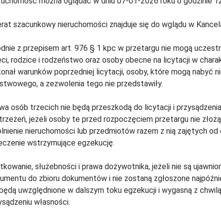
ruchomość można oglądać w dniu 07-01-2026 roku o godzinie 1
rat szacunkowy nieruchomości znajduje się do wglądu w Kancela
dnie z przepisem art. 976 § 1 kpc w przetargu nie mogą uczestni
eci, rodzice i rodzeństwo oraz osoby obecne na licytacji w chara
onał warunków poprzedniej licytacji, osoby, które mogą nabyć 
stwowego, a zezwolenia tego nie przedstawiły.
wa osób trzecich nie będą przeszkodą do licytacji i przysądzen
trzeżeń, jeżeli osoby te przed rozpoczęciem przetargu nie zło
lnienie nieruchomości lub przedmiotów razem z nią zajętych od 
eczenie wstrzymujące egzekucję.
tkowanie, służebności i prawa dożywotnika, jeżeli nie są ujawnio
umentu do zbioru dokumentów i nie zostaną zgłoszone najpóźniej 
 będą uwzględnione w dalszym toku egzekucji i wygasną z chwil
ysądzeniu własności.