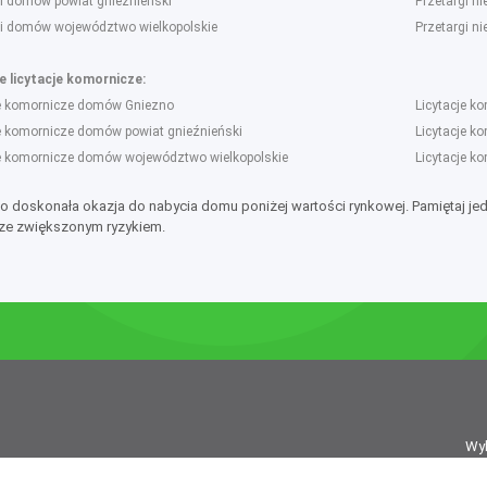
gi domów powiat gnieźnieński
Przetargi n
gi domów województwo wielkopolskie
Przetargi n
 licytacje komornicze:
je komornicze domów Gniezno
Licytacje k
je komornicze domów powiat gnieźnieński
Licytacje k
je komornicze domów województwo wielkopolskie
Licytacje k
to doskonała okazja do nabycia domu poniżej wartości rynkowej. Pamiętaj je
ze zwiększonym ryzykiem.
Wy
isanego do Rejestru Dzienników i Czasopism pod nr 21274, jest Uniradar sp. 