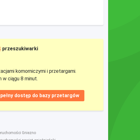
S
przeszukiwarki
tacjami komorniczymi i przetargami.
 w ciągu 8 minut.
pełny dostęp do bazy przetargów
ieruchomości Gniezno