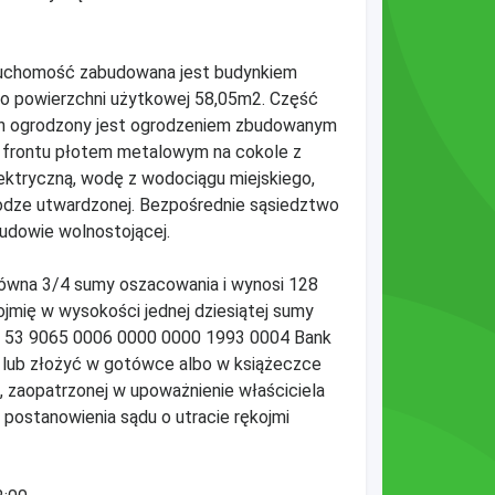
ieruchomość zabudowana jest budynkiem
 o powierzchni użytkowej 58,05m2. Część
ren ogrodzony jest ogrodzeniem zbudowanym
d frontu płotem metalowym na cokole z
lektryczną, wodę z wodociągu miejskiego,
rodze utwardzonej. Bezpośrednie sąsiedztwo
udowie wolnostojącej.
równa 3/4 sumy oszacowania i wynosi 128
ojmię w wysokości jednej dziesiątej sumy
er 53 9065 0006 0000 0000 1993 0004 Bank
g lub złożyć w gotówce albo w książeczce
zaopatrzonej w upoważnienie właściciela
ostanowienia sądu o utracie rękojmi