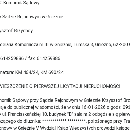
 Komornik Sądowy
y Sądzie Rejonowym w Gnieźnie
ysztof Brzychcy
celaria Komornicza nr III w Gnieźnie, Tumska 3, Gniezno, 62-200
. 614259886 / fax. 614259886
natura: KM 464/24, KM 690/24
WIESZCZENIE O PIERWSZEJ LICYTACJI NIERUCHOMOŚCI
ornik Sądowy przy Sądzie Rejonowym w Gnieźnie Krzysztof Brzy
aje do publicznej wiadomości, że w dniu 16-01-2026 o godz. 0
y ul. Franciszkańskiej 10, budynek "B" sala nr 2 odbędzie się pier
eżącego do dłużnika: ************ *********, położonego przy Tr
onowy w Gnieźnie V Wydział Ksiąg Wieczystych prowadzi księgę 