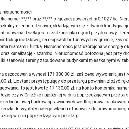
s nieruchomości:
ałka numer **/** oraz **/** o łącznej powierzchni 0,1027 ha. N
szkalnym jednorodzinnym, składającym się z dwóch kondygnacji
zabudowana działki jest urządzona jako ogród przydomowy. Te
onstrukcji metalowej, na słupkach betonowych w gruncie, zaś o
ema bramami i furtką. Nieruchomość jest uzbrojona w energię e
 oraz kanalizację - szambo. Nieruchomość położona jest przy d
ałki stanowią tereny zabudowane budynkami mieszkalnymi w zab
a oszacowania wynosi 171 300,00 zł, zaś cena wywołania jest 
,00 zł. Licytant przystępujący do przetargu powinien złożyć ręk
acowania, to jest kwotę 17 130,00 zł. na konto komornika num
łdzielczy w Gnieźnie najpóźniej w dniu poprzedzającym przetar
czędnościowej banków uprawnionych według prawa bankowego, 
ążeczki do wypłaty całego wkładu stosownie do prawomocnego p
później w dniu poprzedzającym przetarg.