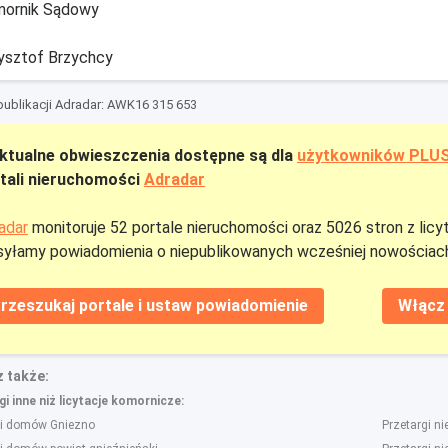
ornik Sądowy
ysztof Brzychcy
ublikacji Adradar: AWK16 315 653
ktualne obwieszczenia dostępne są dla
użytkowników PLU
tali nieruchomości
Adradar
adar
monitoruje 52 portale nieruchomości oraz 5026 stron z licy
yłamy powiadomienia o niepublikowanych wcześniej nowościach
rzeszukaj portale i ustaw powiadomienie
Włącz 
 także:
i inne niż licytacje komornicze:
gi domów Gniezno
Przetargi n