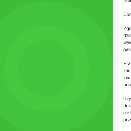
Nie
Ope
Zgo
dzi
wyk
pań
Pra
zas
zwo
orz
Uży
dok
nie
prz