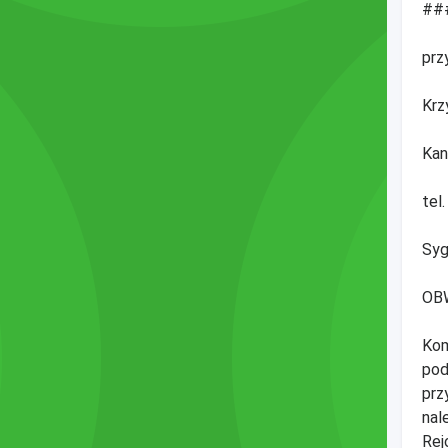
###
prz
Krz
Kan
tel
Syg
OB
Kom
pod
prz
nal
Rej