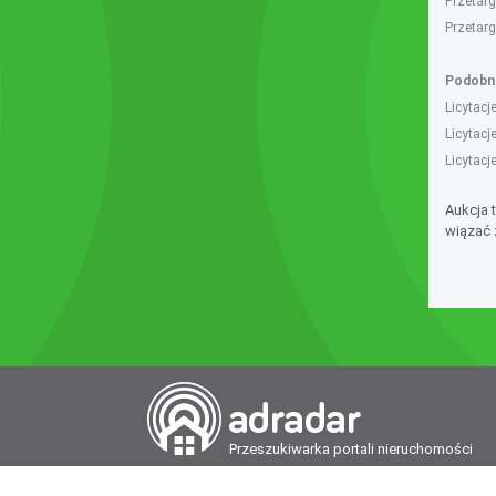
Przetar
Przetar
Podobne
Licytac
Licytac
Licytac
Aukcja 
wiązać 
Przeszukiwarka portali nieruchomości
Wydawcą Dziennika Monitor Przetargów, wp