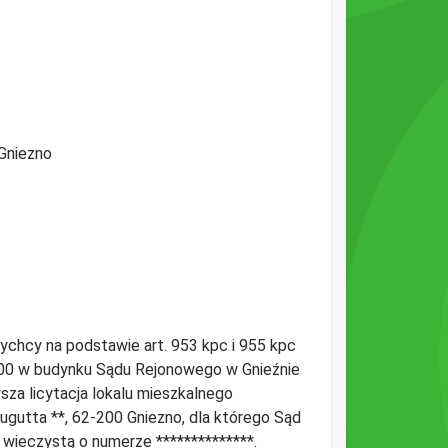
 Gniezno
chcy na podstawie art. 953 kpc i 955 kpc
9:00 w budynku Sądu Rejonowego w Gnieźnie
wsza licytacja lokalu mieszkalnego
augutta **, 62-200 Gniezno, dla którego Sąd
wieczystą o numerze **************.