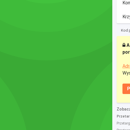
Kom
Krz
Kod p
A
por
Adr
Wys
P
Zobacz
Przetarg
Przetar