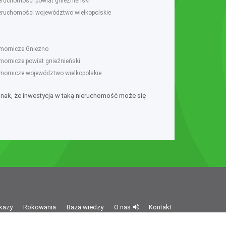
ieruchomości powiat gnieźnieński
ieruchomości województwo wielkopolskie
omornicze Gniezno
omornicze powiat gnieźnieński
omornicze województwo wielkopolskie
dnak, że inwestycja w taką nieruchomość może się
kazy
Rokowania
Baza wiedzy
O nas
Kontakt
z o.o. z siedzibą ul. Wołoska 58/62, 02-507 Warszawa,