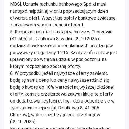
MBS]. Uznanie rachunku bankowego Spółki musi
nastąpić najpóźniej w dniu poprzedzającym dzień
otwarcia ofert. Wszystkie opłaty bankowe związane
z przelewem wadium ponosi oferent.
5. Rozpoznanie ofert nastąpi w biurze w Chorzowie
(41-506) ul. Działkowa 8, w dniu 09.10.2025 o
godzinach wskazanych w regulaminach przetargów
począwszy od godziny 11:15. Każdy z oferentów jest
uprawniony do wzięcia udziału w posiedzeniu, na
którym rozpoznane zostaną oferty.
6. W przypadku, jeżeli najwyższe oferty zawierać
będą tę samą cenę lub ceny najwyższe różnić się
będą o kwotę do 10% wartości najwyższej złożonej
oferty, komisja przetargowa zakwalifikuje te oferty
do dodatkowej licytacji ustnej, która odbędzie się w
tym samym miejscu (ul. Działkowa 8, 41-506
Chorzów), w dniu rozstrzygnięcia przetargów
(09.10.2025).
Kwota postąpienia została określona dla każdego