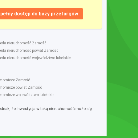
pełny dostęp do bazy przetargów
zeda nieruchomość Zamość
zeda nieruchomość powiat Zamość
eda nieruchomość województwo lubelskie
omornicze Zamość
omornicze powiat Zamość
omornicze województwo lubelskie
jednak, że inwestycja w taką nieruchomość może się