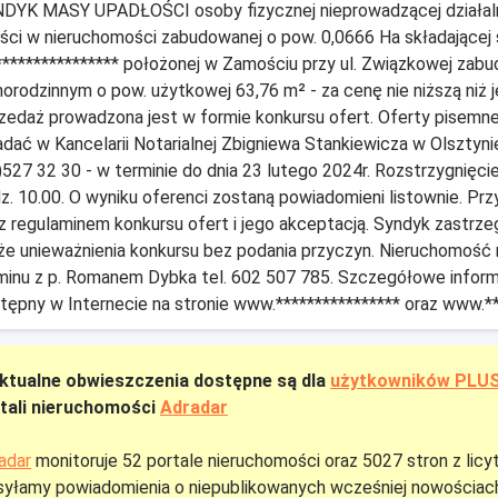
DYK MASY UPADŁOŚCI osoby fizycznej nieprowadzącej działaln
ści w nieruchomości zabudowanej o pow. 0,0666 Ha składającej si
**************** położonej w Zamościu przy ul. Związkowej za
norodzinnym o pow. użytkowej 63,76 m² - za cenę nie niższą niż 
zedaż prowadzona jest w formie konkursu ofert. Oferty pisemn
adać w Kancelarii Notarialnej Zbigniewa Stankiewicza w Olsztyni
)527 32 30 - w terminie do dnia 23 lutego 2024r. Rozstrzygnięcie
z. 10.00. O wyniku oferenci zostaną powiadomieni listownie. Pr
 z regulaminem konkursu ofert i jego akceptacją. Syndyk zastr
że unieważnienia konkursu bez podania przyczyn. Nieruchomość
minu z p. Romanem Dybka tel. 602 507 785. Szczegółowe informa
tępny w Internecie na stronie www.**************** oraz www.***
ktualne obwieszczenia dostępne są dla
użytkowników PLU
tali nieruchomości
Adradar
adar
monitoruje 52 portale nieruchomości oraz 5027 stron z licy
yłamy powiadomienia o niepublikowanych wcześniej nowościach