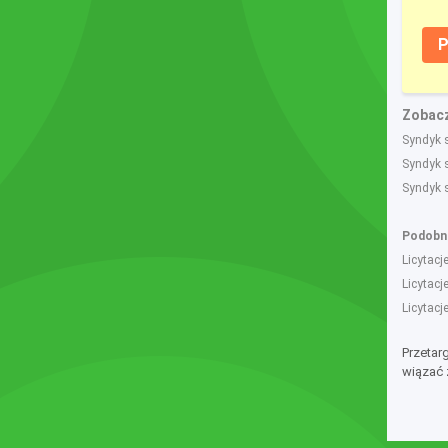
P
Zobacz
Syndyk 
Syndyk 
Syndyk 
Podobne
Licytac
Licytac
Licytac
Przetar
wiązać 