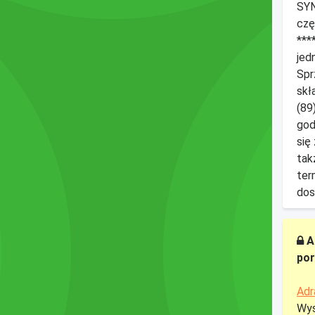
SYN
czę
***
jed
Spr
skł
(89
god
się
tak
ter
dos
A
por
Adr
Wys