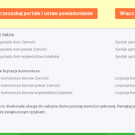
rzeszukaj portale i ustaw powiadomienie
Włącz 
 także:
sprzeda dom Zamość
Syndyk spr
sprzeda dom powiat Zamość
Syndyk spr
sprzeda dom województwo lubelskie
Syndyk sprz
 licytacje komornicze:
je komornicze domów Zamość
Licytacje k
je komornicze domów powiat Zamość
Licytacje k
je komornicze domów województwo lubelskie
Licytacje k
g to doskonała okazja do nabycia domu poniżej wartości rynkowej. Pamiętaj 
ze zwiększonym ryzykiem.