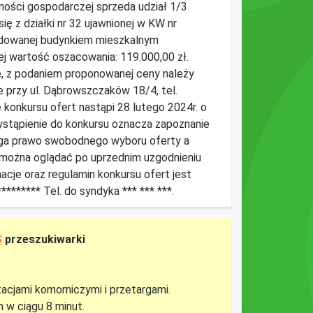
ości gospodarczej sprzeda udział 1/3
ę z działki nr 32 ujawnionej w KW nr
budowanej budynkiem mieszkalnym
jej wartość oszacowania: 119.000,00 zł.
e, z podaniem proponowanej ceny należy
e przy ul. Dąbrowszczaków 18/4, tel.
 konkursu ofert nastąpi 28 lutego 2024r. o
zystąpienie do konkursu oznacza zapoznanie
zega prawo swobodnego wyboru oferty a
 można oglądać po uprzednim uzgodnieniu
cje oraz regulamin konkursu ofert jest
******* Tel. do syndyka *** *** ***.
S
przeszukiwarki
tacjami komorniczymi i przetargami.
 w ciągu 8 minut.