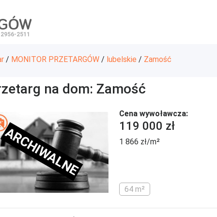
RGÓW
 2956-2511
ar
/
MONITOR PRZETARGÓW
/
lubelskie
/
Zamość
rzetarg na dom: Zamość
Cena wywoławcza:
119 000 zł
ARCHIWALNE
1 866 zł/m²
64 m²