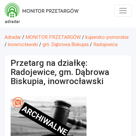
MONITOR PRZETARGÓW
adradar
Adradar
/
MONITOR PRZETARGÓW
/
kujawsko-pomorskie
/
inowrocławski
/
gm. Dąbrowa Biskupia
/
Radojewice
Przetarg na działkę:
Radojewice, gm. Dąbrowa
Biskupia, inowrocławski
ARCHIWALNE