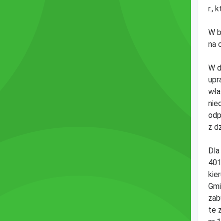
r.,
W b
na 
W d
upr
wła
nie
odp
z dz
Dla
401
kie
Gmi
zab
te 