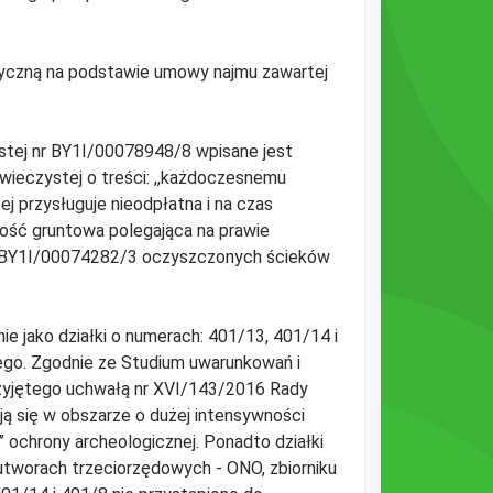
izyczną na podstawie umowy najmu zawartej
ystej nr BY1I/00078948/8 wpisane jest
i wieczystej o treści: ,,każdoczesnemu
ej przysługuje nieodpłatna i na czas
bność gruntowa polegająca na prawie
ej BY1I/00074282/3 oczyszczonych ścieków
e jako działki o numerach: 401/13, 401/14 i
ego. Zgodnie ze Studium uwarunkowań i
zyjętego uchwałą nr XVI/143/2016 Rady
ją się w obszarze o dużej intensywności
’’ ochrony archeologicznej. Ponadto działki
utworach trzeciorzędowych - ONO, zbiorniku