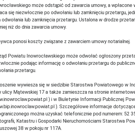
wrocławskiego może odstąpić od zawarcia umowy, a wpłacone 
aca się niezwłocznie po odwołaniu lub zamknięciu przetargu, jed
a odwołania lub zamknięcia przetargu. Ustalona w drodze przeta
niej niż do dnia zawarcia umowy.
ywca ponosi koszty związane z zawarciem umowy notarialnej.
ząd Powiatu Inowrocławskiego może odwołać ogłoszony przeta
zwłocznie podając informację o odwołaniu przetargu do publicz
ołania przetargu.
oszenie wywiesza się w siedzibie Starostwa Powiatowego w Ino
y ulicy Mątewskiej 17 a także zamieszcza na stronie internetow
.inowroclaw.powiat.pl ) i w Biuletynie Informacji Publicznej Po
.bip.inowroclaw.powiat.pl ). Szczegółowe informacje dotycząc
ograniczonego można uzyskać telefonicznie pod numerem: 52 35 
tografii, Katastru i Gospodarki Nieruchomościami Starostwa Po
uszowej 38 w pokoju nr 117A.