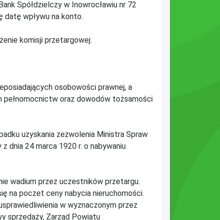
ank Spółdzielczy w Inowrocławiu nr 72
ę datę wpływu na konto.
żenie komisji przetargowej:
ieposiadających osobowości prawnej, a
wych pełnomocnictw oraz dowodów tożsamości
adku uzyskania zezwolenia Ministra Spraw
 z dnia 24 marca 1920 r. o nabywaniu
nie wadium przez uczestników przetargu.
się na poczet ceny nabycia nieruchomości.
z usprawiedliwienia w wyznaczonym przez
wy sprzedaży, Zarząd Powiatu