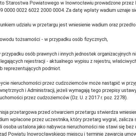
to Starostwa Powiatowego w Inowrocławiu prowadzone przez B
9 0000 0022 6022 2000 0004. Za datę wpłaty wadium uznaje si
unkiem udziału w przetargu jest wniesienie wadium oraz przedło
dowodu tożsamości - w przypadku osób fizycznych,
w przypadku osób prawnych i innych jednostek organizacyjnych n
legających rejestracji - aktualnego wypisu z rejestru, właści
b reprezentujących podmiot.
ycie nieruchomości przez cudzoziemców może nastąpić w przyp
nętrznych i Administracji, jeżeli wymagają tego przepisy ustawy
ruchomości przez cudzoziemców (Dz. U. z 2017 r. poz. 2278).
isja przetargowa przed otwarciem przetargu stwierdza wniesie
ium wpłacone przez uczestnika, który przetarg wygrał, zalicza 
li osoba ustalona jako nabywca nieruchomości nie stawi się be
ząd Powiatu Inowrocławskiego miejscu i terminie zawarcia umo