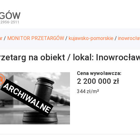
RGÓW
 2956-2511
ar
/
MONITOR PRZETARGÓW
/
kujawsko-pomorskie
/
inowrocła
zetarg na obiekt / lokal: Inowrocła
Cena wywoławcza:
2 200 000 zł
ARCHIWALNE
344 zł/m²