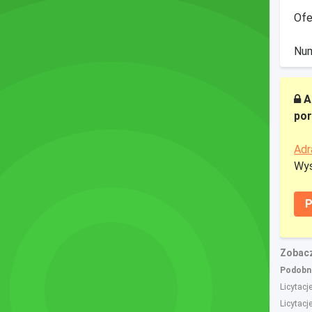
Ofe
Num
A
por
Adr
Wys
P
Zobacz
Podobne
Licytacj
Licytacj