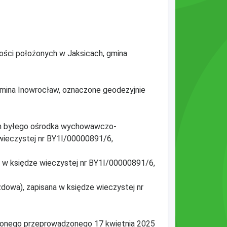
mości położonych w Jaksicach, gmina
mina Inowrocław, oznaczone geodezyjnie
em byłego ośrodka wychowawczo-
wieczystej nr BY1I/00000891/6,
ana w księdze wieczystej nr BY1I/00000891/6,
azdowa), zapisana w księdze wieczystej nr
czonego przeprowadzonego 17 kwietnia 2025