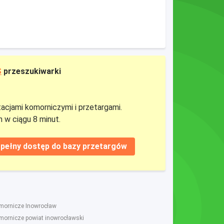
S
przeszukiwarki
tacjami komorniczymi i przetargami.
 w ciągu 8 minut.
pełny dostęp do bazy przetargów
omornicze Inowrocław
omornicze powiat inowrocławski