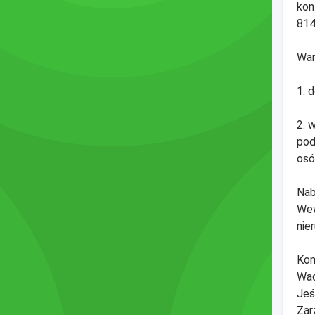
kon
814
War
1. 
2. 
pod
osó
Nab
Wew
nie
Kom
Wad
Jeś
Zar