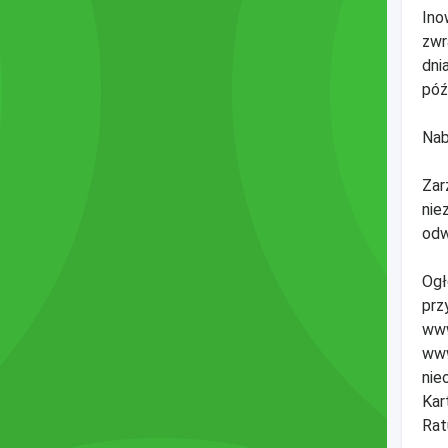
Ino
zwr
dni
póź
Nab
Zar
nie
odw
Ogł
prz
www
www
nie
Kar
Rat