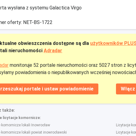
rta wysłana z systemu Galactica Virgo
er oferty: NET-BS-1722
ktualne obwieszczenia dostępne są dla
użytkowników PLU
tali nieruchomości
Adradar
adar
monitoruje 52 portale nieruchomości oraz 5027 stron z licy
yłamy powiadomienia o niepublikowanych wcześniej nowościach
rzeszukaj portale i ustaw powiadomienie
Włącz 
 także:
 licytacje komornicze:
e komornicze lokali Inowrocław
Licytacje k
e komornicze lokali powiat inowrocławski
Licytacje k