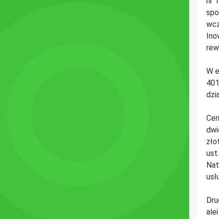
nr 
spo
wcz
Ino
rewi
W e
401
dzi
Cen
dwi
zło
ust
Nat
usł
Dru
ale