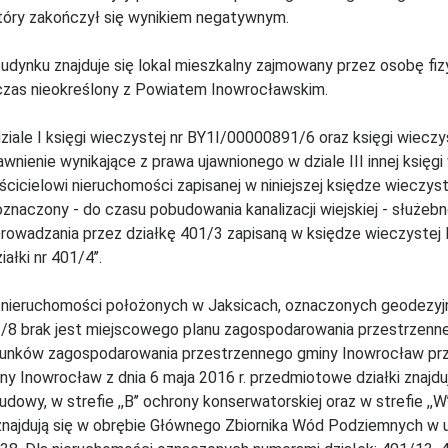
 który zakończył się wynikiem negatywnym.
udynku znajduje się lokal mieszkalny zajmowany przez osobę f
czas nieokreślony z Powiatem Inowrocławskim.
ziale I księgi wieczystej nr BY1I/00000891/6 oraz księgi wiecz
awnienie wynikające z prawa ujawnionego w dziale III innej księg
ścicielowi nieruchomości zapisanej w niniejszej księdze wieczyst
oznaczony - do czasu pobudowania kanalizacji wiejskiej - służe
rowadzania przez działkę 401/3 zapisaną w księdze wieczyst
iałki nr 401/4’’.
 nieruchomości położonych w Jaksicach, oznaczonych geodezyjni
/8 brak jest miejscowego planu zagospodarowania przestrzenn
runków zagospodarowania przestrzennego gminy Inowrocław pr
ny Inowrocław z dnia 6 maja 2016 r. przedmiotowe działki znajdu
udowy, w strefie ,,B’’ ochrony konserwatorskiej oraz w strefie ,,W
znajdują się w obrębie Głównego Zbiornika Wód Podziemnych w 