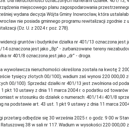
138. Dla nieruchomości oznaczonych numerami działek: 401/13, 4
rządzenia miejscowego planu zagospodarowania przestrzennego
eśniej wydana decyzja Wójta Gminy Inowrocław, która ustalałab
wrocław nie posiada gminnego programu rewitalizacji zgodnie z u
talizacji (Dz. U. z 2024 r. poz. 278).
widencji gruntów i budynków działka nr 401/13 oznaczona jest jak
/14 oznaczona jest jako ,,Bp’’ - zurbanizowane tereny niezabud
ałka nr 401/8 oznaczona jest jako ,,dr” - droga.
a wywoławcza nieruchomości określona została na kwotę 2 200 0
eście tysięcy złotych 00/100); wadium zaś wynosi 220 000,00 zł
tych 00/100). Sprzedaż działki nr 401/13 jest zwolniona od poda
. 1 pkt 10 ustawy z dnia 11 marca 2004 r. o podatku od towarów i u
omiast w stosunku do działek o numerach: 401/14 i 401/8 sprze
ug na podstawie art. 43 ust. 1 pkt 9 ustawy z dnia 11 marca 2004
gi przetarg odbędzie się 30 września 2025 r. o godz. 9 00 w S
i Ratuszowej 38 w sali nr 117. Wadium w wysokości 220 000,00 zł