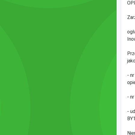
OP
Zar
ogł
Ino
Prz
jako
- n
opi
- n
- u
BY1
Nie