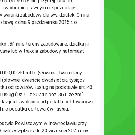
01/14 i 401/8 nie przystąpiono do
 i w obrocie prawnym nie pozostaje
y warunki zabudowy dla ww. działek. Gmina
stawą z dnia 9 października 2015 r. o
o ,,Bi’’ inne tereny zabudowane, działka nr
owane lub w trakcie zabudowy, natomiast
00,00 zł brutto (słownie: dwa miliony
 (słownie: dwieście dwadzieścia tysięcy
tku od towarów i usług na podstawie art. 43
sług (Dz. U. z 2024 r. poz. 361, ze zm.).
daż jest zwolniona od podatku od towarów i
 r. o podatku od towarów i usług.
tarostwie Powiatowym w Inowrocławiu przy
 należy wpłacić do 23 września 2025 r. na