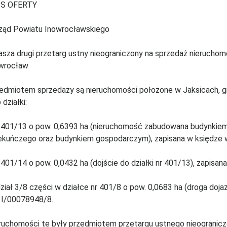
IS OFERTY
ząd Powiatu Inowrocławskiego
asza drugi przetarg ustny nieograniczony na sprzedaż nierucho
wrocław
edmiotem sprzedaży są nieruchomości położone w Jaksicach, g
 działki:
r 401/13 o pow. 0,6393 ha (nieruchomość zabudowana budynki
ekuńczego oraz budynkiem gospodarczym), zapisana w księdze 
r 401/14 o pow. 0,0432 ha (dojście do działki nr 401/13), zapis
dział 3/8 części w działce nr 401/8 o pow. 0,0683 ha (droga doj
I/00078948/8.
ruchomości te były przedmiotem przetargu ustnego nieograni