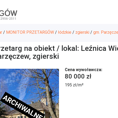
RGÓW
 2956-2511
ar
/
MONITOR PRZETARGÓW
/
łódzkie
/
zgierski
/
gm. Parzęcz
zetarg na obiekt / lokal: Leźnica Wi
arzęczew, zgierski
Cena wywoławcza:
80 000 zł
195 zł/m²
ARCHIWALNE