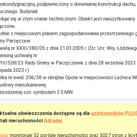
nokondygnacyjny, podpiwniczony o drewnianej konstrukcji dachu
ucznego. Budynek
jduje się w złym stanie technicznym. Obiekt jest nieużytkowany
ączone.
dnie z miejscowym planem zagospodarowania przestrzennego 
ny Parzęczew
wałą nr XXXI/380/05 z dnia 31.03.2005 r. (Dz. Urz. Woj. Łódzkiego
enioną uchwałą nr
III/538/23 Rady Gminy w Parzęczewie z dnia 28 września 2023 r. 
topada 2023 r.)
ałka nr ewid. 206/38 w obrębie Opole w miejscowości Leźnica Wi
udowy mieszkaniowej
lorodzinnej ozn. symbolem 3.5.MW.
ktualne obwieszczenia dostępne są dla
użytkowników PLU
tali nieruchomości
Adradar
adar
monitoruje 52 portale nieruchomości oraz 5027 stron z licy