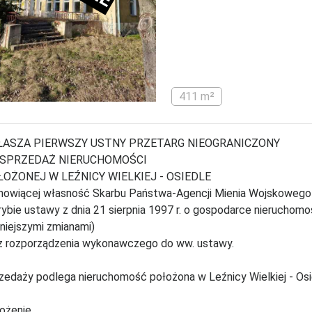
411 m²
ŁASZA PIERWSZY USTNY PRZETARG NIEOGRANICZONY
 SPRZEDAŻ NIERUCHOMOŚCI
OŻONEJ W LEŹNICY WIELKIEJ - OSIEDLE
nowiącej własność Skarbu Państwa-Agencji Mienia Wojskowego
rybie ustawy z dnia 21 sierpnia 1997 r. o gospodarce nieruchomoś
niejszymi zmianami)
z rozporządzenia wykonawczego do ww. ustawy.
zedaży podlega nieruchomość położona w Leźnicy Wielkiej - Osie
ożenie