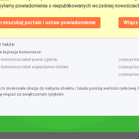
yłamy powiadomienia o niepublikowanych wcześniej nowościach
rzeszukaj portale i ustaw powiadomienie
Włącz 
 także:
 licytacje komornicze:
e komornicze lokali powiat zgierski
Licytacje k
e komornicze lokali województwo łódzkie
Licytacje ko
Licytacje k
g to doskonała okazja do nabycia obiektu / lokalu poniżej wartości rynkowej.
ę wiązać ze zwiększonym ryzykiem.