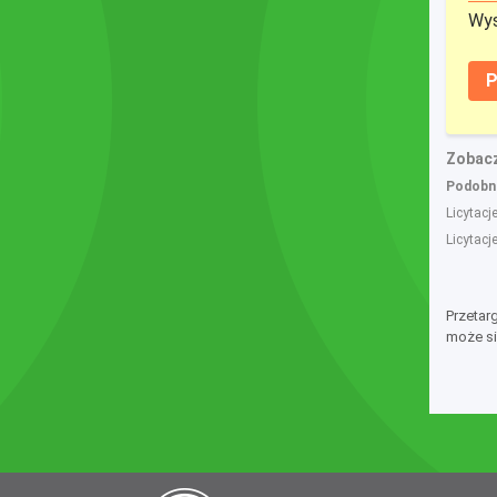
Wys
P
Zobacz
Podobne
Licytacj
Licytacj
Przetar
może si