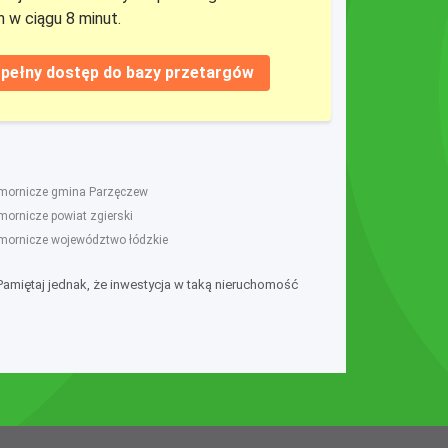
 w ciągu 8 minut.
pełny dostęp do bazy przetargów
omornicze gmina Parzęczew
mornicze powiat zgierski
omornicze województwo łódzkie
 Pamiętaj jednak, że inwestycja w taką nieruchomość