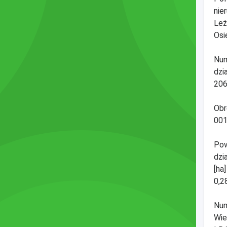
nie
Leź
Osi
Num
dzia
206
Obr
001
Pow
dzia
[ha]
0,2
Num
Wie