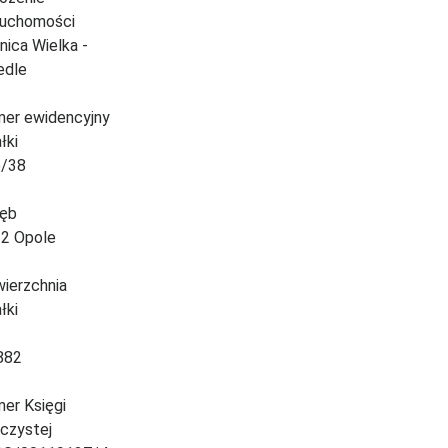
ruchomości
nica Wielka -
edle
er ewidencyjny
łki
/38
ęb
2 Opole
ierzchnia
łki
882
er Księgi
czystej