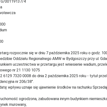
1G/00119137/4
na
woławcza
000
dium
00
etarg rozpocznie się w dniu 7 października 2025 roku o godz. 10
iedzibie Oddziału Regionalnego AMW w Bydgoszczy przy ul. Gdań
unkiem uczestnictwa w przetargu jest wniesienie wadium, prz
jowego nr 21 1130 1075
2 6129 7320 0008 do dnia 2 października 2025 roku - tytuł prze
dencyjna nr 206/38".
datę wpływu uznaje się ujawnienie środków na rachunku Sprzeda
ruchomość ogrodzona, zabudowana innym budynkiem niemieszka
ynek murowany,