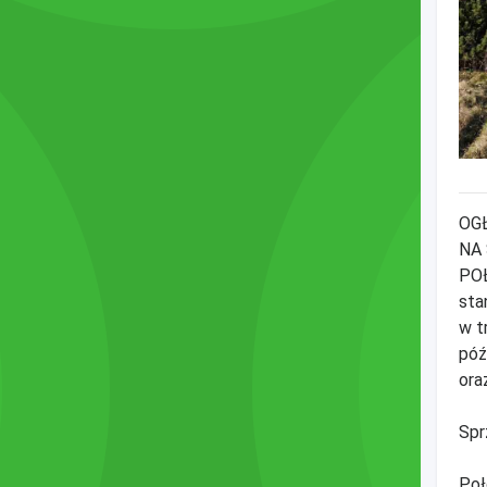
OG
NA
POŁ
sta
w t
póź
ora
Spr
Poł