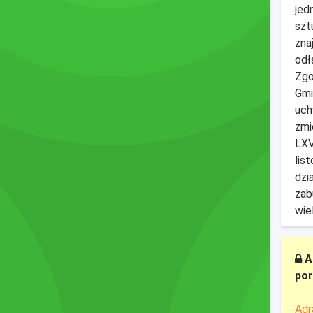
jed
szt
zna
odł
Zgo
Gmi
uch
zmi
LXV
lis
dzi
zab
wie
A
por
Adr