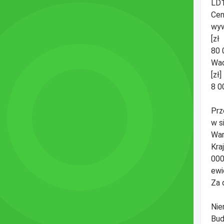
LD
Ce
wy
[zł
80 
Wa
[zł]
8 0
Prz
w s
War
Kra
000
ewi
Za 
Nie
Bud