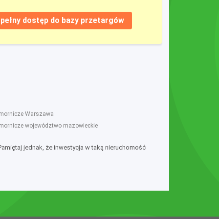
pełny dostęp do bazy przetargów
komornicze Warszawa
omornicze województwo mazowieckie
 Pamiętaj jednak, że inwestycja w taką nieruchomość