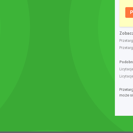
P
Zobacz
Przetar
Przetar
Podobne
Licytac
Licytac
Przetar
może si