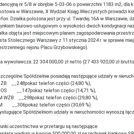
dencyjną nr 5/8 w obrębie 5-03-06 o powierzchni 1183 m2, dla 
otowa w Warszawie, X Wydział Ksiąg Wieczystych prowadzi k
efon. Działka położona jest przy ul. Twardej 16A w Warszawie, d
ynkiem biurowo-usługowym o wysokości dwóch kondygnacji naz
ałka objęta jest miejscowym planem zagospodarowania przestr
sta Stołecznego Warszawy z 11 stycznia 2024 r. w sprawie mi
estrzennego rejonu Placu Grzybowskiego).
a wywoławcza: 22 304 000,00 zł netto (27 433 920,00 zł brutt
zczególne Spółdzielnie posiadają następujące udziały w nieruc
ŻB __248pokaż telefon części (24,80 %),
OS __147pokaż telefon części (14,71 %),
 WŻB __298pokaż telefon części (29,80 %),
 __306pokaż telefon części (30,69 %).
ysługujące Spółdzielniom udziały w nieruchomości wynoszą łącz
unki uczestnictwa w przetargu są następujące:
płata wadium w kwocie 500 000,00 zł na rachunek bankowy S