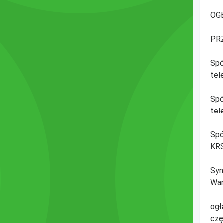
OG
PR
Spó
tel
Spó
tel
Spó
KRS
Syn
War
ogł
czę