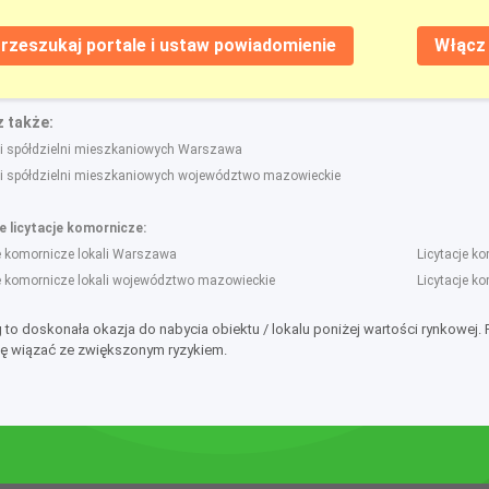
rzeszukaj portale i ustaw powiadomienie
Włącz 
 także:
gi spółdzielni mieszkaniowych Warszawa
gi spółdzielni mieszkaniowych województwo mazowieckie
 licytacje komornicze:
je komornicze lokali Warszawa
Licytacje 
je komornicze lokali województwo mazowieckie
Licytacje k
g to doskonała okazja do nabycia obiektu / lokalu poniżej wartości rynkowej.
ę wiązać ze zwiększonym ryzykiem.