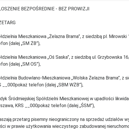
ŁOSZENIE BEZPOŚREDNIE - BEZ PROWIZJI
ZETARG
łdzielnia Mieszkaniowa „Żelazna Brama”, z siedzibą pl. Mirows
efon (dalej „SM ŻB”),
łdzielnia Mieszkaniowa „Oś Saska”, z siedzibą ul. Grzybowska
efon (dalej „SM OS”),
łdzielnia Budowlano-Mieszkaniowa „Wolska Żelazna Brama”, z si
 __000pokaż telefon (dalej „SBM WŻB”),
dyk Śródmiejskiej Spółdzielni Mieszkaniowej w upadłości likwidac
szawa, KRS __000pokaż telefon (dalej „ŚSM”),
aszają przetarg pisemny nieograniczony na sprzedaż udziałów 
ści w prawie użytkowania wieczystego zabudowanej nieruchomoś