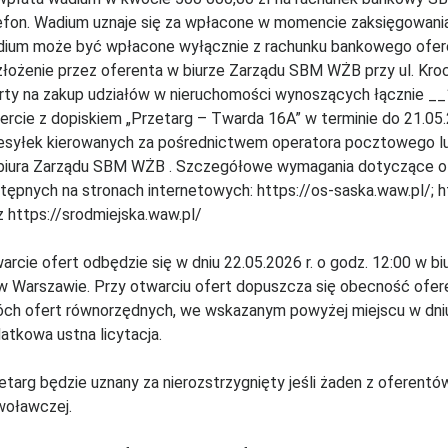
efon. Wadium uznaje się za wpłacone w momencie zaksięgowani
ium może być wpłacone wyłącznie z rachunku bankowego oferent
łożenie przez oferenta w biurze Zarządu SBM WŻB przy ul. Kro
rty na zakup udziałów w nieruchomości wynoszących łącznie __
ercie z dopiskiem „Przetarg – Twarda 16A” w terminie do 21.05.
esyłek kierowanych za pośrednictwem operatora pocztowego lub
biura Zarządu SBM WŻB . Szczegółowe wymagania dotyczące of
tępnych na stronach internetowych: https://os-saska.waw.pl/; h
z https://srodmiejska.waw.pl/
arcie ofert odbędzie się w dniu 22.05.2026 r. o godz. 12:00 w 
w Warszawie. Przy otwarciu ofert dopuszcza się obecność ofere
ch ofert równorzędnych, we wskazanym powyżej miejscu w dniu 
atkowa ustna licytacja.
etarg będzie uznany za nierozstrzygnięty jeśli żaden z oferentów
oławczej.