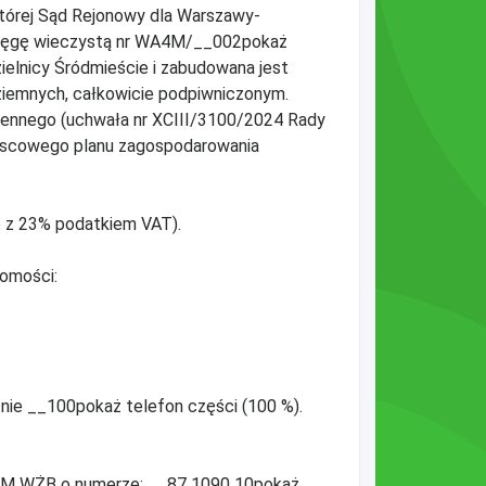
której Sąd Rejonowy dla Warszawy-
sięgę wieczystą nr WA4M/__002pokaż
zielnicy Śródmieście i zabudowana jest
iemnych, całkowicie podpiwniczonym.
zennego (uchwała nr XCIII/3100/2024 Rady
ejscowego planu zagospodarowania
o z 23% podatkiem VAT).
homości:
nie __100pokaż telefon części (100 %).
BM WŻB o numerze: __87 1090 10pokaż