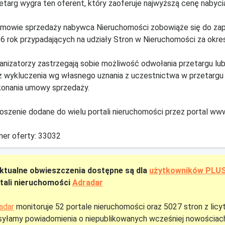
etarg wygra ten oferent, który zaoferuje najwyższą cenę nabyci
mowie sprzedaży nabywca Nieruchomości zobowiąże się do zapł
6 rok przypadających na udziały Stron w Nieruchomości za okre
anizatorzy zastrzegają sobie możliwość odwołania przetargu lub
z wykluczenia wg własnego uznania z uczestnictwa w przetargu o
onania umowy sprzedaży.
oszenie dodane do wielu portali nieruchomości przez portal www
er oferty: 33032
ktualne obwieszczenia dostępne są dla
użytkowników PLU
tali nieruchomości
Adradar
adar
monitoruje 52 portale nieruchomości oraz 5027 stron z licy
yłamy powiadomienia o niepublikowanych wcześniej nowościach