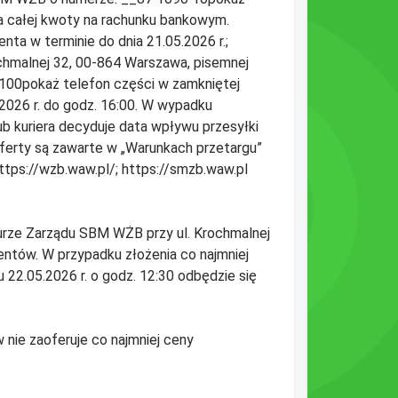
a całej kwoty na rachunku bankowym.
a w terminie do dnia 21.05.2026 r.;
chmalnej 32, 00-864 Warszawa, pisemnej
100pokaż telefon części w zamkniętej
2026 r. do godz. 16:00. W wypadku
 kuriera decyduje data wpływu przesyłki
erty są zawarte w „Warunkach przetargu”
ttps://wzb.waw.pl/; https://smzb.waw.pl
biurze Zarządu SBM WŻB przy ul. Krochmalnej
ntów. W przypadku złożenia co najmniej
22.05.2026 r. o godz. 12:30 odbędzie się
 nie zaoferuje co najmniej ceny