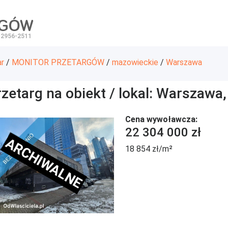
RGÓW
 2956-2511
ar
/
MONITOR PRZETARGÓW
/
mazowieckie
/
Warszawa
zetarg na obiekt / lokal: Warszawa
Cena wywoławcza:
22 304 000 zł
ARCHIWALNE
18 854 zł/m²