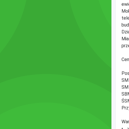
ewi
Mok
tel
bud
Dzi
Mia
prz
Cen
Pos
SM 
SM 
SBM
ŚSM
Prz
War
• w