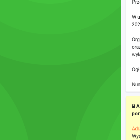
Prz
W u
202
Org
ora
wyk
Ogł
Num
A
por
Adr
Wys