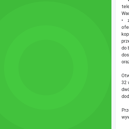
tel
Wad
• z
ofe
kop
prz
do 
dos
ora
Otw
32 
dwó
dod
Prz
wyw