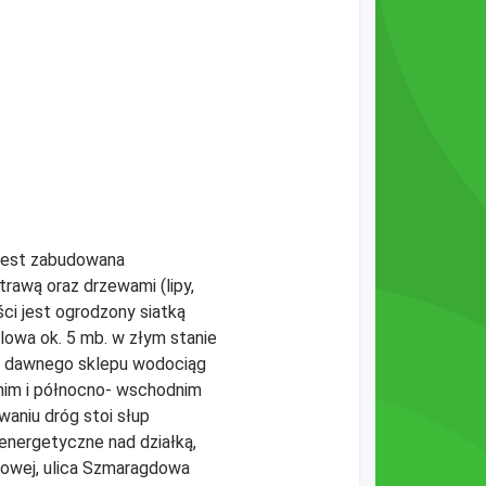
 jest zabudowana
trawą oraz drzewami (lipy,
ści jest ogrodzony siatką
lowa ok. 5 mb. w złym stanie
 do dawnego sklepu wodociąg
dnim i północno- wschodnim
waniu dróg stoi słup
 energetyczne nad działką,
towej, ulica Szmaragdowa