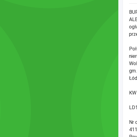
BU
AL
ogł
prz
Poł
nie
Wol
gm.
Łód
KW
LD
Nr d
41
Pow