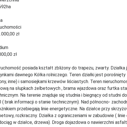
692ha
na
ruchomości
.000,00 zł
dium
000,00 zł
ruchomość posiada kształt zbliżony do trapezu, zwarty. Działka
ynkami dawnego Kółka rolniczego. Teren działki jest porośnięty 
iony, inne) i samosiejkami krzewów liściastych. Teren nieruchomo
lową na słupkach żelbetowych , brama wjazdowa oraz furtka sta
hnicznym. Na terenie znajduje się studnia i biegnący od studni
 ( brak informacji o stanie technicznym). Nad północno- zacho
ożnikiem przebiegają linie energetyczne. Na działce przy skrzyżo
betowy, rozkraczny. Działka z ograniczeniami w zabudowie ( linie
ociąg w działce, drzewa). Droga dojazdowa o nawierzchni asfal