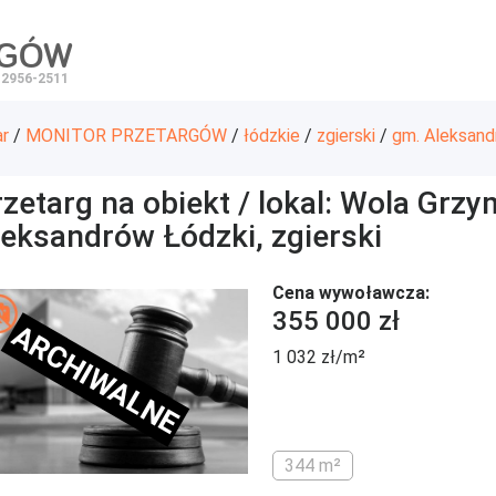
RGÓW
 2956-2511
ar
/
MONITOR PRZETARGÓW
/
łódzkie
/
zgierski
/
gm. Aleksand
rzetarg na obiekt / lokal: Wola Grz
leksandrów Łódzki, zgierski
Cena wywoławcza:
355 000 zł
ARCHIWALNE
1 032 zł/m²
344 m²