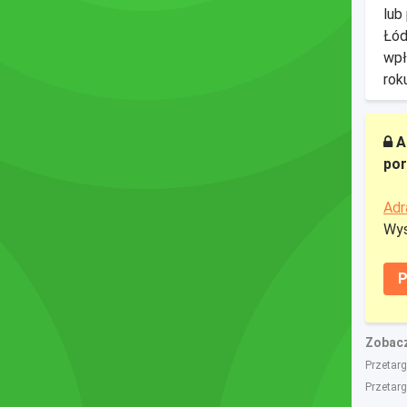
lub
Łód
wpł
rok
A
por
Adr
Wys
P
Zobacz
Przetarg
Przetar