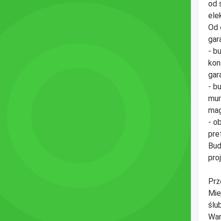
od 
ele
Od 
gar
- b
kon
gar
- b
mur
mag
- o
pre
Bud
pro
Prz
Mie
ślu
War