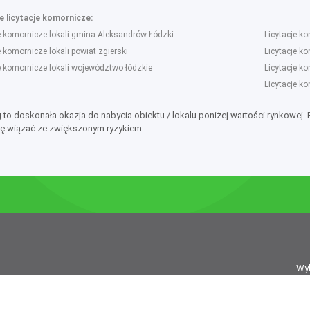
 licytacje komornicze:
e komornicze lokali gmina Aleksandrów Łódzki
Licytacje 
e komornicze lokali powiat zgierski
Licytacje k
e komornicze lokali województwo łódzkie
Licytacje ko
Licytacje k
g to doskonała okazja do nabycia obiektu / lokalu poniżej wartości rynkowej.
ę wiązać ze zwiększonym ryzykiem.
Wy
isanego do Rejestru Dzienników i Czasopism pod nr 21274, jest Uniradar sp. 