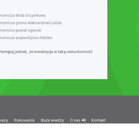
komornicze Wola Grzymkowa
omornicze gmina Aleksandrów Łódzki
mornicze powiat zgierski
omornicze województwo łódzkie
 Pamiętaj jednak, że inwestycja w taką nieruchomość
kazy
Rokowania
Baza wiedzy
O nas
Kontakt
z o.o. z siedzibą ul. Wołoska 58/62, 02-507 Warszawa,