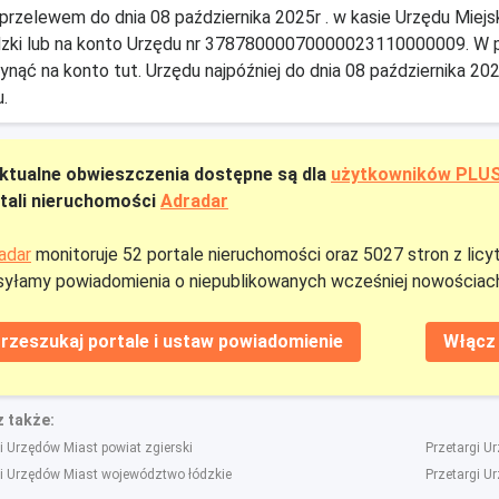
 przelewem do dnia 08 października 2025r . w kasie Urzędu Miej
zki lub na konto Urzędu nr 37878000070000023110000009. W 
ynąć na konto tut. Urzędu najpóźniej do dnia 08 października 20
u.
ktualne obwieszczenia dostępne są dla
użytkowników PLU
tali nieruchomości
Adradar
adar
monitoruje 52 portale nieruchomości oraz 5027 stron z licy
yłamy powiadomienia o niepublikowanych wcześniej nowościach
rzeszukaj portale i ustaw powiadomienie
Włącz 
 także:
i Urzędów Miast powiat zgierski
Przetargi U
gi Urzędów Miast województwo łódzkie
Przetargi U