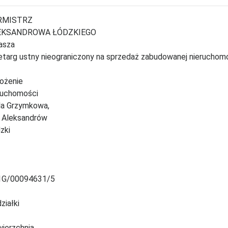
RMISTRZ
EKSANDROWA ŁÓDZKIEGO
asza
etarg ustny nieograniczony na sprzedaż zabudowanej nieruchom
ożenie
ruchomości
a Grzymkowa,
 Aleksandrów
zki
1G/00094631/5
ziałki
1
ierzchnia