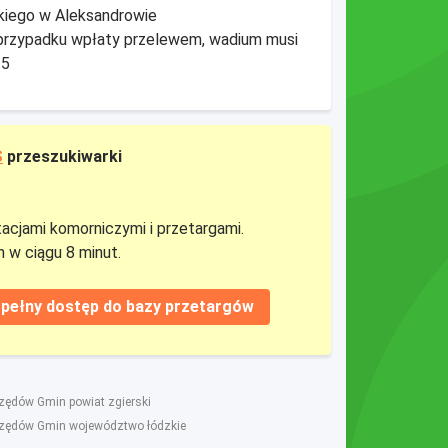
skiego w Aleksandrowie
przypadku wpłaty przelewem, wadium musi
25
S
przeszukiwarki
tacjami komorniczymi i przetargami.
 w ciągu 8 minut.
pełny dostęp do bazy przetargów
rzędów Gmin powiat zgierski
rzędów Gmin województwo łódzkie