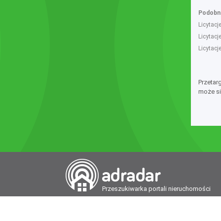
Podobne
Licytacj
Licytacj
Licytacj
Przetar
może si
Przeszukiwarka portali nieruchomości
Wydawcą Dziennika Monitor Przetargów, wp
Polska