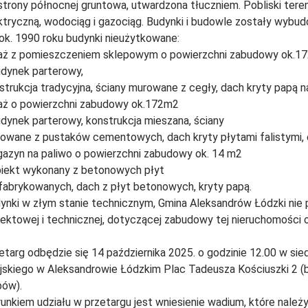
strony północnej gruntowa, utwardzona tłuczniem. Pobliski teren
ktryczną, wodociąg i gazociąg. Budynki i budowle zostały wybu
ok. 1990 roku budynki nieużytkowane:
aż z pomieszczeniem sklepowym o powierzchni zabudowy ok.1
udynek parterowy,
strukcja tradycyjna, ściany murowane z cegły, dach kryty papą 
aż o powierzchni zabudowy ok.172m2
udynek parterowy, konstrukcja mieszana, ściany
owane z pustaków cementowych, dach kryty płytami falistymi, 
azyn na paliwo o powierzchni zabudowy ok. 14 m2
biekt wykonany z betonowych płyt
fabrykowanych, dach z płyt betonowych, kryty papą.
ynki w złym stanie technicznym, Gmina Aleksandrów Łódzki nie 
jektowej i technicznej, dotyczącej zabudowy tej nieruchomości 
etarg odbędzie się 14 października 2025. o godzinie 12.00 w sie
jskiego w Aleksandrowie Łódzkim Plac Tadeusza Kościuszki 2 (b
bów).
unkiem udziału w przetargu jest wniesienie wadium, które nale