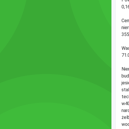
0,1
Ce
nie
355
Wa
71.
Nie
bud
jes
sta
tec
w40
nar
żel
wod