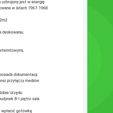
 uzbrojony jest w energię
dowane w latach 1967-1968.
72m2
na deskowaniu,
eternitowymi,
posiada dokumentacji
oraz przyłączy mediów.
dzibie Urzędu
udynek B-I piętro sala
ży wpłacić gotówką