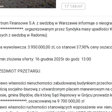
17 144 m²
trum Finansowe S.A. z siedzibą w Warszawie informuje o nieog
**************. orgaznizowanym przez Syndyka masy upadłości 
ych z siedzibą w Radomiu).
a wywoławcza: 3.950.000,00 zł, co stanowi 37,90% ceny oszaco
min złożenia oferty: 16 grudnia 2025r do godz. 13:00
ZEDMIOT PRZETARGU:
rawo własności nieruchomości zabudowanej budynkiem przechowa
ścią socjalno-biurową z utwardzonym placem manewrowym na dzi
esie, gmina Błędów, dla której Sąd Rejonowy w Grójcu prowadzi ks
****************, oszacowanej na 9 700 000,00 zł
rawo własności ruchomości stanowiących wyposażenie ww. nieru