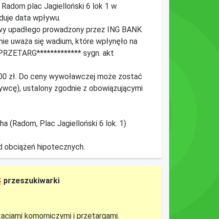
 Radom plac Jagielloński 6 lok 1 w
yduje data wpływu.
owy upadłego prowadzony przez ING BANK
e uważa się wadium, które wpłynęło na
"PRZETARG************* sygn. akt
00 zł. Do ceny wywoławczej może zostać
ywcę), ustalony zgodnie z obowiązującymi
 (Radom, Plac Jagielloński 6 lok. 1)
d obciążeń hipotecznych.
S
przeszukiwarki
tacjami komorniczymi i przetargami.