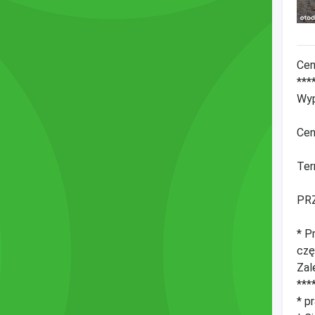
Cen
***
Wyp
Cen
Ter
PR
* P
czę
Zal
***
* p