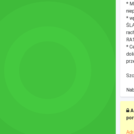
* M
nie
* w
ŚLĄ
rac
RA
* C
dol
prz
Szc
Nab
A
por
Adr