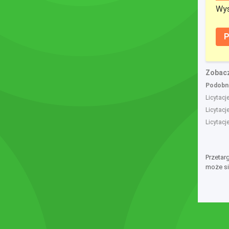
Wys
P
Zobacz
Podobne
Licytacj
Licytacj
Licytac
Przetar
może si