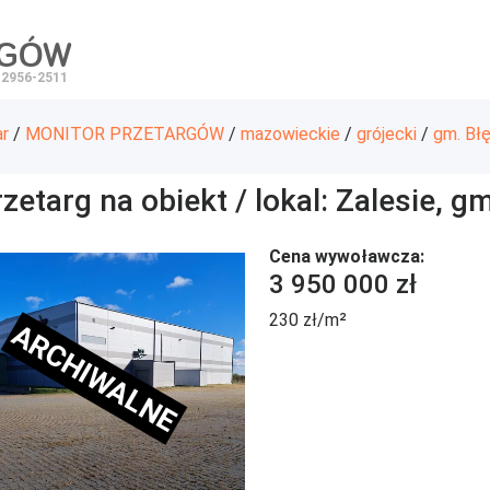
RGÓW
 2956-2511
ar
/
MONITOR PRZETARGÓW
/
mazowieckie
/
grójecki
/
gm. Bł
zetarg na obiekt / lokal: Zalesie, g
Cena wywoławcza:
3 950 000 zł
230 zł/m²
ARCHIWALNE