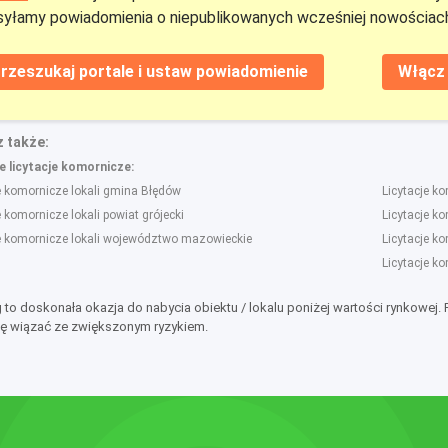
yłamy powiadomienia o niepublikowanych wcześniej nowościach
rzeszukaj portale i ustaw powiadomienie
Włącz 
 także:
 licytacje komornicze:
e komornicze lokali gmina Błędów
Licytacje k
e komornicze lokali powiat grójecki
Licytacje k
je komornicze lokali województwo mazowieckie
Licytacje ko
Licytacje k
g to doskonała okazja do nabycia obiektu / lokalu poniżej wartości rynkowej.
ę wiązać ze zwiększonym ryzykiem.