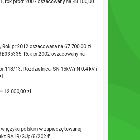
1, rok prod: 2007 oszacowany na 48.100,00
Rok pr:2012 oszacowana na 67 700,00 zł
3B335335, Rok pr:2002 oszacowany na
r:118/13, Rozdzielnica: SN 15kV/nN 0,4 kV i
zł
= 12 000,00 zł
y w języku polskim w zapieczętowanej
 akt RA1R/GUp/8/2024".