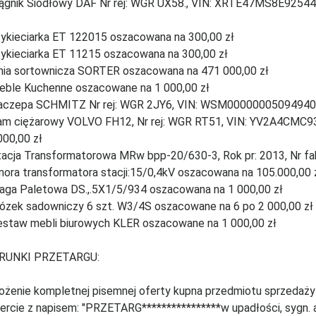
iągnik Siodłowy DAF Nr rej: WGR UX58., VIN: XRTE47MS8E92544
tykieciarka ET 122015 oszacowana na 300,00 zł
tykieciarka ET 11215 oszacowana na 300,00 zł
inia sortownicza SORTER oszacowana na 471 000,00 zł
eble Kuchenne oszacowane na 1 000,00 zł
aczepa SCHMITZ Nr rej: WGR 2JY6, VIN: WSM00000005094940, 
am ciężarowy VOLVO FH12, Nr rej: WGR RT51, VIN: YV2A4CMC9
000,00 zł
tacja Transformatorowa MRw bpp-20/630-3, Rok pr: 2013, Nr fab
ora transformatora stacji:15/0,4kV oszacowana na 105.000,00 
aga Paletowa DS.,.5X1/5/934 oszacowana na 1 000,00 zł
ózek sadowniczy 6 szt. W3/4S oszacowane na 6 po 2 000,00 zł 
estaw mebli biurowych KLER oszacowane na 1 000,00 zł
RUNKI PRZETARGU:
łożenie kompletnej pisemnej oferty kupna przedmiotu sprzedaż
ercie z napisem: "PRZETARG****************w upadłości, sygn.