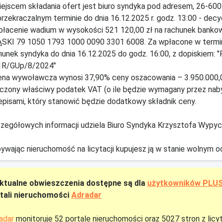
iejscem składania ofert jest biuro syndyka pod adresem, 26-600
przekraczalnym terminie do dnia 16.12.2025 r. godz. 13:00 - dec
płacenie wadium w wysokości 521 120,00 zł na rachunek bank
SKI 79 1050 1793 1000 0090 3301 6008. Za wpłacone w termini
hunek syndyka do dnia 16.12.2025 do godz. 16:00, z dopiskiem: 
1R/GUp/8/2024"
ena wywoławcza wynosi 37,90% ceny oszacowania – 3.950.000,
iczony właściwy podatek VAT (o ile będzie wymagany przez nab
episami, który stanowić będzie dodatkowy składnik ceny.
zegółowych informacji udziela Biuro Syndyka Krzysztofa Wypycha
ywając nieruchomość na licytacji kupujesz ją w stanie wolnym o
ktualne obwieszczenia dostępne są dla
użytkowników PLU
tali nieruchomości
Adradar
adar
monitoruje 52 portale nieruchomości oraz 5027 stron z licy