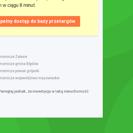
 w ciągu 8 minut.
pełny dostęp do bazy przetargów
omornicze Zalesie
omornicze gmina Błędów
mornicze powiat grójecki
omornicze województwo mazowieckie
 Pamiętaj jednak, że inwestycja w taką nieruchomość