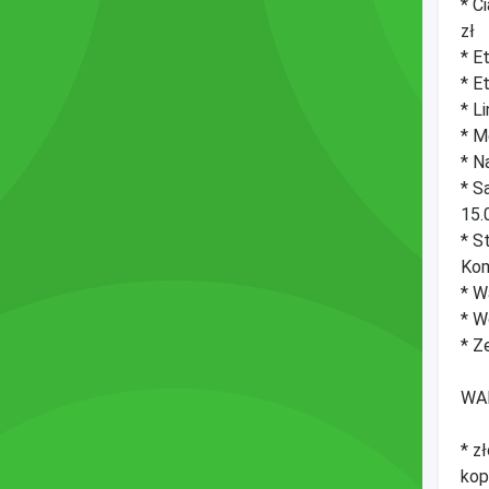
* C
zł
* E
* E
* L
* M
* N
* S
15.
* S
Kom
* W
* W
* Z
WA
* z
kop