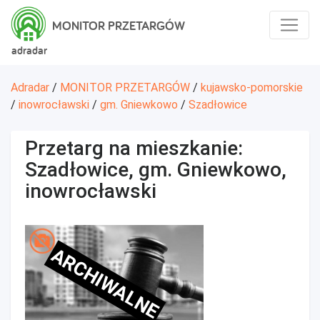
MONITOR PRZETARGÓW
adradar
Adradar
/
MONITOR PRZETARGÓW
/
kujawsko-pomorskie
/
inowrocławski
/
gm. Gniewkowo
/
Szadłowice
Przetarg na mieszkanie:
Szadłowice, gm. Gniewkowo,
inowrocławski
ARCHIWALNE