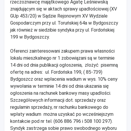
rzeczoznawcę majątkowego Agatę Leśniewską
znajdującym się w aktach sprawy upadłościowej (XV
GUp 453/20) w Sądzie Rejonowym XV Wydziale
Gospodarczym przy ul. Toruńskiej 64a w Bydgoszczy
jak również w siedzibie syndyka przy ul. Fordońskiej
199 w Bydgoszczy.
Oferenci zainteresowani zakupem prawa własności
lokalu mieszkalnego nr 1 zobowiązani są w terminie
14 dni od dnia publikacji ogłoszenia, złożyć pisemną
ofertę na adres: ul. Fordońska 199, ( 85-739)
Bydgoszcz oraz wpłacenia wadium w wys. 10% ceny
wywołania w terminie 14 dni od dnia ukazania się
ogłoszenia na rachunek bankowy masy upadłości.
Szczegółowych informacji dot. sprzedaży oraz
regulamin sprzedaży, nr rachunku bankowego do
wpłaty wadium można uzyskać po wcześniejszym
kontakcie pod nr tel. (606 886 796 i 508 100 297).
Syndyk zastrzega sobie prawo swobodnego wyboru