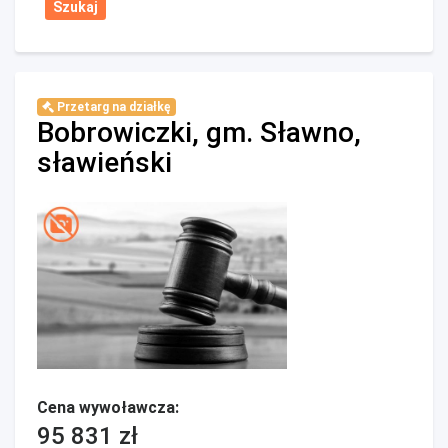
Przetarg na działkę
Bobrowiczki, gm. Sławno,
sławieński
Cena wywoławcza:
95 831 zł