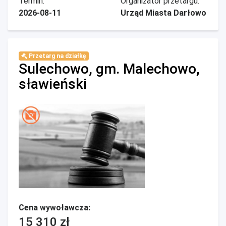
Termin:
Organizator przetargu:
2026-08-11
Urząd Miasta Darłowo
Przetarg na działkę
Sulechowo, gm. Malechowo,
sławieński
Cena wywoławcza:
15 310 zł