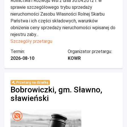
Rolnictwa i Rozwoju Wsi z dnia 30.04.2012 r. w
sprawie szczegółowego trybu sprzedaży
nieruchomości Zasobu Własności Rolnej Skarbu
Państwa i ich części składowych, warunków
obniżenia ceny sprzedaży nieruchomości wpisanej do
rejestru zaby...
Szczegóły przetargu
Termin:
Organizator przetargu:
2026-08-10
KOWR
Przetarg na działkę
Bobrowiczki, gm. Sławno,
sławieński