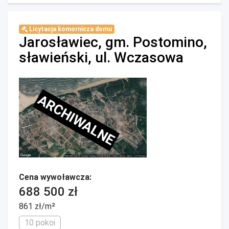
Licytacja komornicza domu
Jarosławiec, gm. Postomino,
sławieński, ul. Wczasowa
ARCHIWALNE
Cena wywoławcza:
688 500 zł
861 zł/m²
10 pokoi