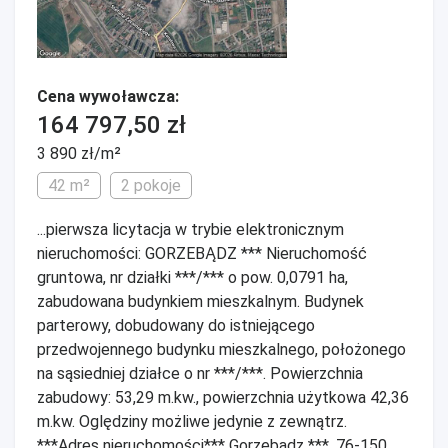
Cena wywoławcza:
164 797,50 zł
3 890 zł/m²
42 m²
2 pokoje
...pierwsza licytacja w trybie elektronicznym
nieruchomości: GORZEBĄDZ *** Nieruchomość
gruntowa, nr działki ***/*** o pow. 0,0791 ha,
zabudowana budynkiem mieszkalnym. Budynek
parterowy, dobudowany do istniejącego
przedwojennego budynku mieszkalnego, położonego
na sąsiedniej działce o nr ***/***. Powierzchnia
zabudowy: 53,29 m.kw., powierzchnia użytkowa 42,36
m.kw. Oględziny możliwe jedynie z zewnątrz.
***Adres nieruchomości*** Gorzebądz ***, 76-150