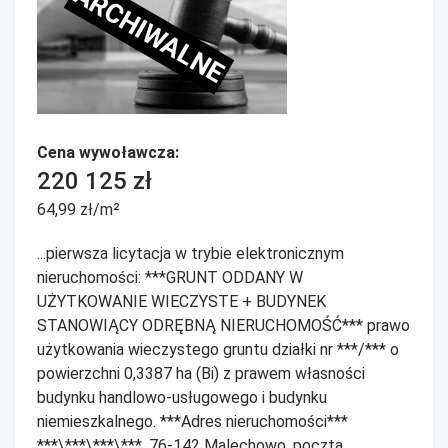
ARCHIWALNE
Cena wywoławcza:
220 125 zł
64,99 zł/m²
...pierwsza licytacja w trybie elektronicznym
nieruchomości: ***GRUNT ODDANY W
UŻYTKOWANIE WIECZYSTE + BUDYNEK
STANOWIĄCY ODRĘBNĄ NIERUCHOMOŚĆ*** prawo
użytkowania wieczystego gruntu działki nr ***/*** o
powierzchni 0,3387 ha (Bi) z prawem własności
budynku handlowo-usługowego i budynku
niemieszkalnego. ***Adres nieruchomości***
***\***\***\***, 76-142 Malechowo, poczta