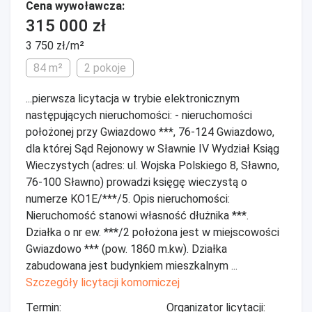
Cena wywoławcza:
315 000 zł
3 750 zł/m²
84 m²
2 pokoje
...pierwsza licytacja w trybie elektronicznym
następujących nieruchomości: - nieruchomości
położonej przy Gwiazdowo ***, 76-124 Gwiazdowo,
dla której Sąd Rejonowy w Sławnie IV Wydział Ksiąg
Wieczystych (adres: ul. Wojska Polskiego 8, Sławno,
76-100 Sławno) prowadzi księgę wieczystą o
numerze KO1E/***/5. Opis nieruchomości:
Nieruchomość stanowi własność dłużnika ***.
Działka o nr ew. ***/2 położona jest w miejscowości
Gwiazdowo *** (pow. 1860 m.kw). Działka
zabudowana jest budynkiem mieszkalnym ...
Szczegóły licytacji komorniczej
Termin:
Organizator licytacji: