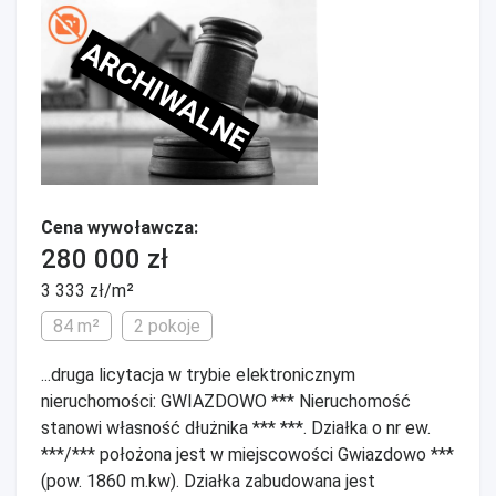
ARCHIWALNE
Cena wywoławcza:
280 000 zł
3 333 zł/m²
84 m²
2 pokoje
...druga licytacja w trybie elektronicznym
nieruchomości: GWIAZDOWO *** Nieruchomość
stanowi własność dłużnika *** ***. Działka o nr ew.
***/*** położona jest w miejscowości Gwiazdowo ***
(pow. 1860 m.kw). Działka zabudowana jest