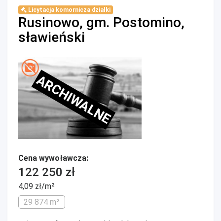
Licytacja komornicza działki
Rusinowo, gm. Postomino,
sławieński
ARCHIWALNE
Cena wywoławcza:
122 250 zł
4,09 zł/m²
29 874 m²