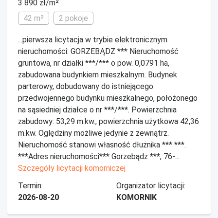
3 890 zł/m²
42 m²
2 pokoje
...pierwsza licytacja w trybie elektronicznym
nieruchomości: GORZEBĄDZ *** Nieruchomość
gruntowa, nr działki ***/*** o pow. 0,0791 ha,
zabudowana budynkiem mieszkalnym. Budynek
parterowy, dobudowany do istniejącego
przedwojennego budynku mieszkalnego, położonego
na sąsiedniej działce o nr ***/***. Powierzchnia
zabudowy: 53,29 m.kw., powierzchnia użytkowa 42,36
m.kw. Oględziny możliwe jedynie z zewnątrz.
Nieruchomość stanowi własność dłużnika *** ***.
***Adres nieruchomości*** Gorzebądz ***, 76-...
Szczegóły licytacji komorniczej
Termin:
Organizator licytacji:
2026-08-20
KOMORNIK