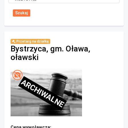
Przetarg na działkę
Bystrzyca, gm. Oława,
oławski
ARCHIWALNE
Cena wywoławcza: