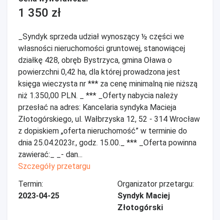
1 350 zł
_Syndyk sprzeda udział wynoszący ½ części we
własności nieruchomości gruntowej, stanowiącej
działkę 428, obręb Bystrzyca, gmina Oława o
powierzchni 0,42 ha, dla której prowadzona jest
księga wieczysta nr *** za cenę minimalną nie niższą
niż 1.350,00 PLN. _ *** _Oferty nabycia należy
przesłać na adres: Kancelaria syndyka Macieja
Złotogórskiego, ul. Wałbrzyska 12, 52 - 314 Wrocław
z dopiskiem „oferta nieruchomość” w terminie do
dnia 25.04.2023r., godz. 15.00._ *** _Oferta powinna
zawierać:_ _- dan...
Szczegóły przetargu
Termin:
Organizator przetargu:
2023-04-25
Syndyk Maciej
Złotogórski