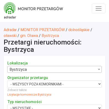
MONITOR PRZETARGÓW
adradar
Adradar
/
MONITOR PRZETARGÓW
/
dolnośląskie
/
oławski
/
gm. Oława
/
Bystrzyca
Przetargi nieruchomości:
Bystrzyca
Lokalizacja
Bystrzyca
Organizator przetargu
Zobacz także:
Licytacje komornicze Bystrzyca
Typ nieruchomości