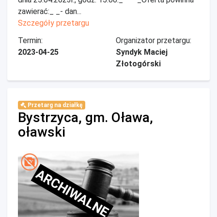
zawierać:_ _- dan...
Szczegóły przetargu
Termin:
Organizator przetargu:
2023-04-25
Syndyk Maciej
Złotogórski
Przetarg na działkę
Bystrzyca, gm. Oława,
oławski
ARCHIWALNE