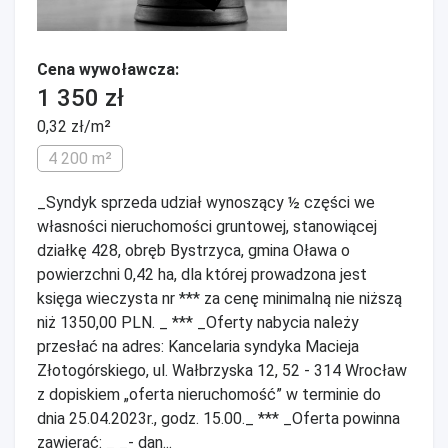
Cena wywoławcza:
1 350 zł
0,32 zł/m²
4 200 m²
_Syndyk sprzeda udział wynoszący ½ części we
własności nieruchomości gruntowej, stanowiącej
działkę 428, obręb Bystrzyca, gmina Oława o
powierzchni 0,42 ha, dla której prowadzona jest
księga wieczysta nr *** za cenę minimalną nie niższą
niż 1350,00 PLN. _ *** _Oferty nabycia należy
przesłać na adres: Kancelaria syndyka Macieja
Złotogórskiego, ul. Wałbrzyska 12, 52 - 314 Wrocław
z dopiskiem „oferta nieruchomość” w terminie do
dnia 25.04.2023r., godz. 15.00._ *** _Oferta powinna
zawierać: _ _- dan...