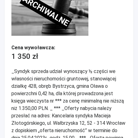
ARCHIWALNE
Cena wywoławcza:
1 350 zł
_Syndyk sprzeda udział wynoszący ½ części we
własności nieruchomości gruntowej, stanowiącej
działkę 428, obręb Bystrzyca, gmina Oława o
powierzchni 0,42 ha, dla której prowadzona jest
księga wieczysta nr *** za cenę minimalną nie niższą
niż 1.350,00 PLN. _ *** _Oferty nabycia należy
przesłać na adres: Kancelaria syndyka Macieja
Złotogórskiego, ul. Wałbrzyska 12, 52 - 314 Wrocław
z dopiskiem „oferta nieruchomość” w terminie do
dnia 25.04.2023r., godz. 15.00._ *** _Oferta powinna